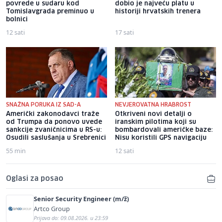
povrede u sudaru kod
dobio je najveću platu u
Tomislavgrada preminuo u
historiji hrvatskih trenera
bolnici
12 sati
17 sati
SNAŽNA PORUKA IZ SAD-A
NEVJEROVATNA HRABROST
Američki zakonodavci traže
Otkriveni novi detalji o
od Trumpa da ponovo uvede
iranskim pilotima koji su
sankcije zvaničnicima u RS-u:
bombardovali američke baze:
Osudili saslušanja u Srebrenici
Nisu koristili GPS navigaciju
55 min
12 sati
Oglasi za posao
Senior Security Engineer (m/ž)
Artco Group
Prijava do: 09.08.2026. u 23:59