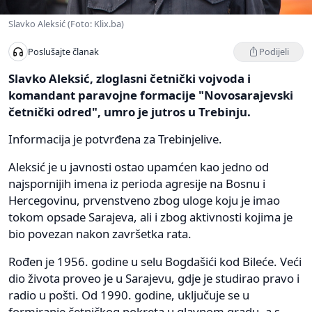
Slavko Aleksić (Foto: Klix.ba)
Podijeli
Poslušajte članak
Slavko Aleksić, zloglasni četnički vojvoda i
komandant paravojne formacije "Novosarajevski
četnički odred", umro je jutros u Trebinju.
Informacija je potvrđena za Trebinjelive.
Aleksić je u javnosti ostao upamćen kao jedno od
najspornijih imena iz perioda agresije na Bosnu i
Hercegovinu, prvenstveno zbog uloge koju je imao
tokom opsade Sarajeva, ali i zbog aktivnosti kojima je
bio povezan nakon završetka rata.
Rođen je 1956. godine u selu Bogdašići kod Bileće. Veći
dio života proveo je u Sarajevu, gdje je studirao pravo i
radio u pošti. Od 1990. godine, uključuje se u
formiranje četničkog pokreta u glavnom gradu, a s