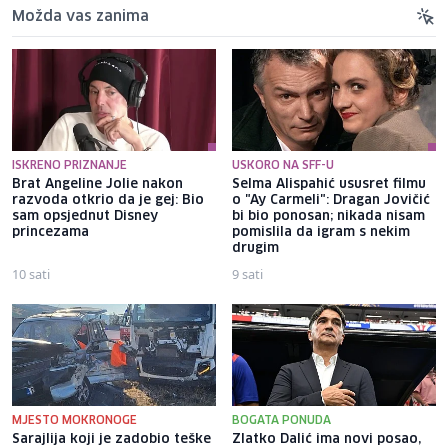
Možda vas zanima
ISKRENO PRIZNANJE
USKORO NA SFF-U
Brat Angeline Jolie nakon
Selma Alispahić ususret filmu
razvoda otkrio da je gej: Bio
o "Ay Carmeli": Dragan Jovičić
sam opsjednut Disney
bi bio ponosan; nikada nisam
princezama
pomislila da igram s nekim
drugim
10 sati
9 sati
MJESTO MOKRONOGE
BOGATA PONUDA
Sarajlija koji je zadobio teške
Zlatko Dalić ima novi posao,