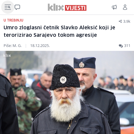
3.9k
U TREBINJU
Umro zloglasni četnik Slavko Aleksić koji je
terorizirao Sarajevo tokom agresije
Piše: M. G.
|
18.12.2025.
311