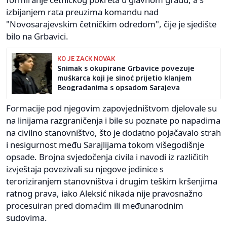
izbijanjem rata preuzima komandu nad
"Novosarajevskim četničkim odredom", čije je sjedište
bilo na Grbavici.
KO JE ZACK NOVAK
Snimak s okupirane Grbavice povezuje
muškarca koji je sinoć prijetio klanjem
Beograđanima s opsadom Sarajeva
Formacije pod njegovim zapovjedništvom djelovale su
na linijama razgraničenja i bile su poznate po napadima
na civilno stanovništvo, što je dodatno pojačavalo strah
i nesigurnost među Sarajlijama tokom višegodišnje
opsade. Brojna svjedočenja civila i navodi iz različitih
izvještaja povezivali su njegove jedinice s
teroriziranjem stanovništva i drugim teškim kršenjima
ratnog prava, iako Aleksić nikada nije pravosnažno
procesuiran pred domaćim ili međunarodnim
sudovima.