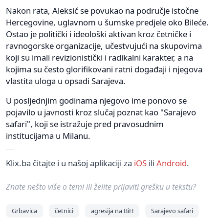
Nakon rata, Aleksić se povukao na područje istočne
Hercegovine, uglavnom u šumske predjele oko Bileće.
Ostao je politički i ideološki aktivan kroz četničke i
ravnogorske organizacije, učestvujući na skupovima
koji su imali revizionistički i radikalni karakter, a na
kojima su često glorifikovani ratni događaji i njegova
vlastita uloga u opsadi Sarajeva.
U posljednjim godinama njegovo ime ponovo se
pojavilo u javnosti kroz slučaj poznat kao "Sarajevo
safari", koji se istražuje pred pravosudnim
institucijama u Milanu.
Klix.ba čitajte i u našoj aplikaciji za
iOS
ili
Android
.
Znate nešto više o temi ili želite prijaviti grešku u tekstu?
Grbavica
četnici
agresija na BiH
Sarajevo safari