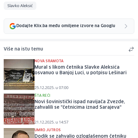
Slavko Aleksić
Dodajte Klix.ba među omiljene izvore na Googlu
Više na istu temu
NOVA SRAMOTA
Mural s likom četnika Slavke Aleksića
osvanuo u Banjoj Luci, u potpisu Lešinari
25.12.2025. u 07:00
ŠTA REĆI
Novi šovinistički ispad navijača Zvezde,
zahvalili se "četnicima iznad Sarajeva"
21.12.2025. u 14:57
UMRO JUTROS
Dodik se zahvalio ozloglašenom četniku