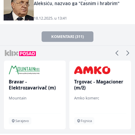
Aleksiću, nazvao ga "časnim i hrabrim"
18.12.2025. u 13:41
KOMENTARI (311)
Bravar -
Trgovac - Magacioner
Elektrozavarivač (m)
(m/ž)
Mountain
Amko komerc
Sarajevo
Fojnica