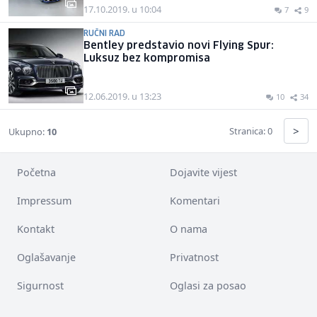
17.10.2019. u 10:04
7
9
RUČNI RAD
Bentley predstavio novi Flying Spur:
Luksuz bez kompromisa
12.06.2019. u 13:23
10
34
>
Stranica: 0
Ukupno:
10
Početna
Dojavite vijest
Impressum
Komentari
Kontakt
O nama
Oglašavanje
Privatnost
Sigurnost
Oglasi za posao