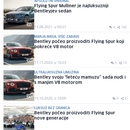
APSOLUTNI VRHUNAC
Flying Spur Mulliner je najluksuzniji
Bentleyjev sedan
13.08.2021. u 09:21
4
162
MANJA MASA, VIŠE ZABAVE
Bentley počeo proizvoditi Flying Spur koji
pokreće V8 motor
17.11.2020. u 10:23
5
13
ULTRALUKSUZNA LIMUZINA
Bentley svoju "leteću mamuzu“ sada nudi i
s manjim V8 motorom
15.10.2020. u 10:00
9
6
LUKSUZ BEZ GRANICA
Bentley počeo proizvoditi Flying Spur
nove generacije