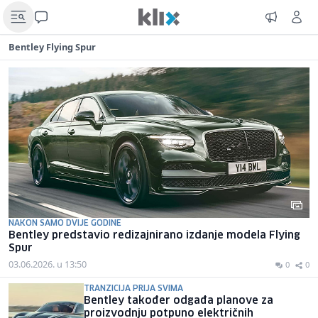
Bentley Flying Spur
NAKON SAMO DVIJE GODINE
Bentley predstavio redizajnirano izdanje modela Flying
Spur
03.06.2026. u 13:50
0
0
TRANZICIJA PRIJA SVIMA
Bentley također odgađa planove za
proizvodnju potpuno električnih