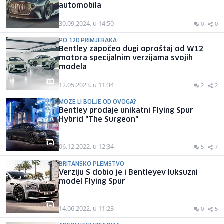
automobila
30.09.2024. u 14:50
0
0
PO 120 PRIMJERAKA
Bentley započeo dugi oproštaj od W12
motora specijalnim verzijama svojih
modela
12.05.2023. u 11:34
2
2
MOŽE LI BOLJE OD OVOGA?
Bentley prodaje unikatni Flying Spur
Hybrid "The Surgeon"
06.12.2022. u 12:34
5
7
BRITANSKO PLEMSTVO
Verziju S dobio je i Bentleyev luksuzni
model Flying Spur
14.06.2022. u 11:23
0
5