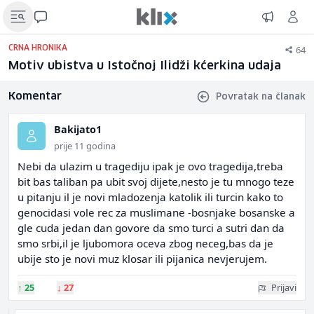
64
CRNA HRONIKA
Motiv ubistva u Istočnoj Ilidži kćerkina udaja
Komentar
Povratak na članak
Bakijato1
prije 11 godina
Nebi da ulazim u tragediju ipak je ovo tragedija,treba
bit bas taliban pa ubit svoj dijete,nesto je tu mnogo teze
u pitanju il je novi mladozenja katolik ili turcin kako to
genocidasi vole rec za muslimane -bosnjake bosanske a
gle cuda jedan dan govore da smo turci a sutri dan da
smo srbi,il je ljubomora oceva zbog neceg,bas da je
ubije sto je novi muz klosar ili pijanica nevjerujem.
↑
25
↓
27
Prijavi