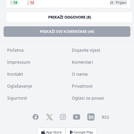
↑
18
↓
12
Prijavi
PRIKAŽI ODGOVORE (8)
PRIKAŽI SVE KOMENTARE (44)
Početna
Dojavite vijest
Impressum
Komentari
Kontakt
O nama
Oglašavanje
Privatnost
Sigurnost
Oglasi za posao
Facebook
YouTube
LinkedIn
Twitter
Instagram
RSS
App Store
Google Play