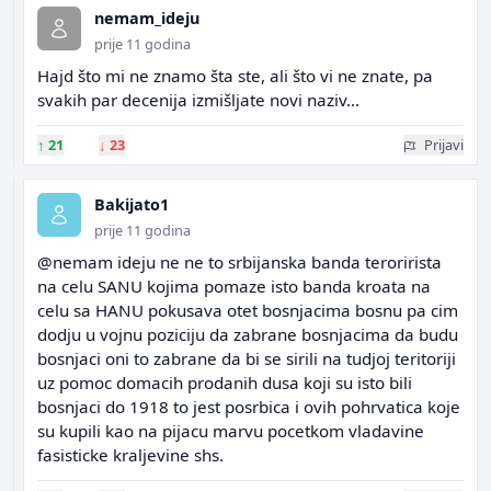
nemam_ideju
prije 11 godina
Hajd što mi ne znamo šta ste, ali što vi ne znate, pa
svakih par decenija izmišljate novi naziv...
↑
21
↓
23
Prijavi
Bakijato1
prije 11 godina
@nemam ideju ne ne to srbijanska banda terorirista
na celu SANU kojima pomaze isto banda kroata na
celu sa HANU pokusava otet bosnjacima bosnu pa cim
dodju u vojnu poziciju da zabrane bosnjacima da budu
bosnjaci oni to zabrane da bi se sirili na tudjoj teritoriji
uz pomoc domacih prodanih dusa koji su isto bili
bosnjaci do 1918 to jest posrbica i ovih pohrvatica koje
su kupili kao na pijacu marvu pocetkom vladavine
fasisticke kraljevine shs.