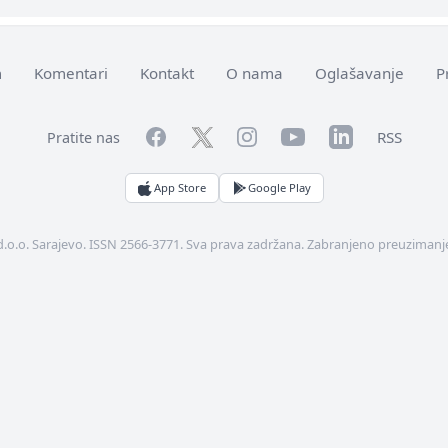
m
Komentari
Kontakt
O nama
Oglašavanje
P
Facebook
YouTube
LinkedIn
Twitter
Instagram
RSS
Pratite nas
App Store
Google Play
d.o.o. Sarajevo. ISSN 2566-3771. Sva prava zadržana. Zabranjeno preuzimanje