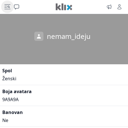
nemam_ideju
Spol
Ženski
Boja avatara
9A9A9A
Banovan
Ne