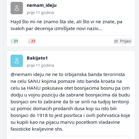
nemam_ideju
prije 11 godina
Hajd što mi ne znamo šta ste, ali što vi ne znate, pa
svakih par decenija izmišljate novi naziv...
↑
21
↓
23
Prijavi
Bakijato1
prije 11 godina
@nemam ideju ne ne to srbijanska banda terorirista
na celu SANU kojima pomaze isto banda kroata na
celu sa HANU pokusava otet bosnjacima bosnu pa cim
dodju u vojnu poziciju da zabrane bosnjacima da budu
bosnjaci oni to zabrane da bi se sirili na tudjoj teritoriji
uz pomoc domacih prodanih dusa koji su isto bili
bosnjaci do 1918 to jest posrbica i ovih pohrvatica koje
su kupili kao na pijacu marvu pocetkom vladavine
fasisticke kraljevine shs.