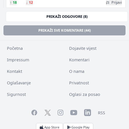
↑
18
↓
12
Prijavi
PRIKAŽI ODGOVORE (8)
PRIKAŽI SVE KOMENTARE (44)
Početna
Dojavite vijest
Impressum
Komentari
Kontakt
O nama
Oglašavanje
Privatnost
Sigurnost
Oglasi za posao
Facebook
YouTube
LinkedIn
Twitter
Instagram
RSS
App Store
Google Play