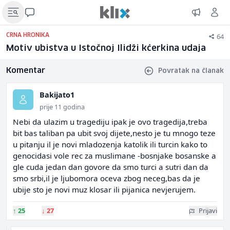
64
CRNA HRONIKA
Motiv ubistva u Istočnoj Ilidži kćerkina udaja
Komentar
Povratak na članak
Bakijato1
prije 11 godina
Nebi da ulazim u tragediju ipak je ovo tragedija,treba
bit bas taliban pa ubit svoj dijete,nesto je tu mnogo teze
u pitanju il je novi mladozenja katolik ili turcin kako to
genocidasi vole rec za muslimane -bosnjake bosanske a
gle cuda jedan dan govore da smo turci a sutri dan da
smo srbi,il je ljubomora oceva zbog neceg,bas da je
ubije sto je novi muz klosar ili pijanica nevjerujem.
↑
25
↓
27
Prijavi