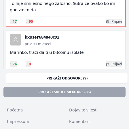
To nije smijesno nego zalosno. Sutra ce ovako ko im
god zasmeta
↑
17
↓
90
Prijavi
kxuser684840c92
prije 11 mjeseci
Marinko, trazi da ti u bitcoinu isplate
↑
74
↓
0
Prijavi
PRIKAŽI ODGOVORE (9)
PRIKAŽI SVE KOMENTARE (86)
Početna
Dojavite vijest
Impressum
Komentari