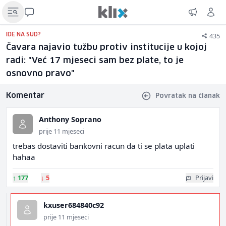
435
IDE NA SUD?
Čavara najavio tužbu protiv institucije u kojoj
radi: "Već 17 mjeseci sam bez plate, to je
osnovno pravo"
Komentar
Povratak na članak
Anthony Soprano
prije 11 mjeseci
trebas dostaviti bankovni racun da ti se plata uplati
hahaa
↑
177
↓
5
Prijavi
kxuser684840c92
prije 11 mjeseci