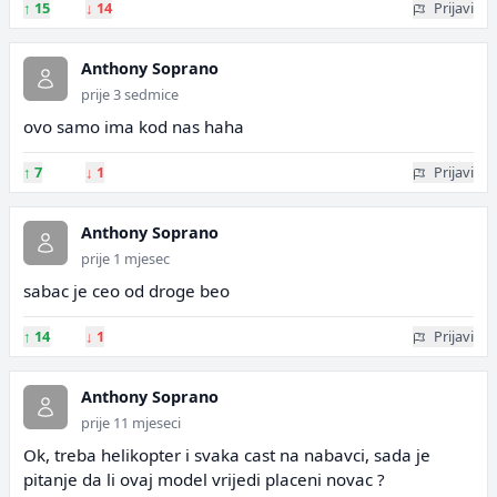
↑
15
↓
14
Prijavi
Anthony Soprano
prije 3 sedmice
ovo samo ima kod nas haha
↑
7
↓
1
Prijavi
Anthony Soprano
prije 1 mjesec
sabac je ceo od droge beo
↑
14
↓
1
Prijavi
Anthony Soprano
prije 11 mjeseci
Ok, treba helikopter i svaka cast na nabavci, sada je
pitanje da li ovaj model vrijedi placeni novac ?