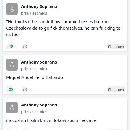
Anthony Soprano
prije 1 sedmicu
"He thinks if he can tell his commie bosses back in
Czechoslovakia to go f ck themselves, he can fu cking tell
us too"
↑
19
↓
0
Prijavi
Anthony Soprano
prije 1 sedmicu
Miguel Angel Felix Gallardo
↑
25
↓
0
Prijavi
Anthony Soprano
prije 2 sedmice
mozda su ti silni kruzni tokovi zbunili vozace