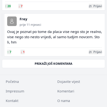
↑
20
↓
7
Prijavi
Frey
prije 11 mjeseci
Ovaj je poznat po tome da placa vise nego sto je realno,
vise nego sto nesto vrijedi, al samo tudjim novcem. Sto
li, hm
↑
7
↓
1
Prijavi
PRIKAŽI JOŠ KOMENTARA
Početna
Dojavite vijest
Impressum
Komentari
Kontakt
O nama