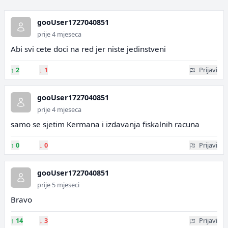
gooUser1727040851
prije 4 mjeseca
Abi svi cete doci na red jer niste jedinstveni
↑
2
↓
1
Prijavi
gooUser1727040851
prije 4 mjeseca
samo se sjetim Kermana i izdavanja fiskalnih racuna
↑
0
↓
0
Prijavi
gooUser1727040851
prije 5 mjeseci
Bravo
↑
14
↓
3
Prijavi