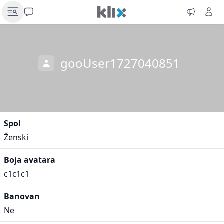
gooUser1727040851
Spol
Ženski
Boja avatara
c1c1c1
Banovan
Ne