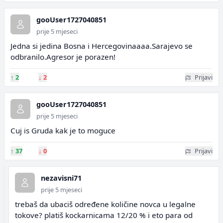
gooUser1727040851
prije 5 mjeseci
Jedna si jedina Bosna i Hercegovinaaaa.Sarajevo se
odbranilo.Agresor je porazen!
↑
2
↓
2
Prijavi
gooUser1727040851
prije 5 mjeseci
Cuj is Gruda kak je to moguce
↑
37
↓
0
Prijavi
nezavisni71
prije 5 mjeseci
trebaš da ubaciš određene količine novca u legalne
tokove? platiš kockarnicama 12/20 % i eto para od