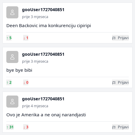
gooUser1727040851
prije 3 mjeseca
Deen Backovic ima konkurenciju cipiripi
↑
5
↓
1
Prijavi
gooUser1727040851
prije 3 mjeseca
bye bye bibi
↑
2
↓
0
Prijavi
gooUser1727040851
prije 4 mjeseca
Ovo je Amerika a ne onaj narandjasti
↑
31
↓
3
Prijavi