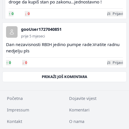
droge da kupiš stan po zakonu...jednostavno !
↑
0
↓
0
Prijavi
gooUser1727040851
prije 5 mjeseci
Dan nezavisnosti RBIH jedino pumpe rade.Vratite radnu
nedjelju pls
↑
0
↓
0
Prijavi
PRIKAŽI JOŠ KOMENTARA
Početna
Dojavite vijest
Impressum
Komentari
Kontakt
O nama