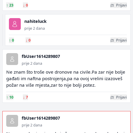
↑
23
↓
0
Prijavi
nahiteluck
prije 2 dana
↑
0
↓
0
Prijavi
fbUser1614289807
prije 2 dana
Ne znam što troše ove dronove na civile.Pa zar nije bolje
gađati im naftna postrojenja,pa na ovoj vrelini izazoveš
požar na više mjesta,zar to nije bolji potez.
↑
10
↓
7
Prijavi
fbUser1614289807
prije 2 dana