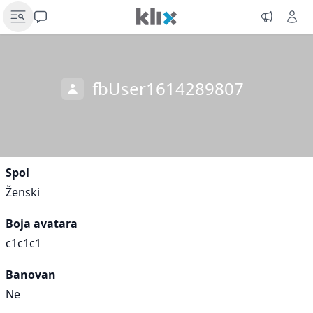
fbUser1614289807
Spol
Ženski
Boja avatara
c1c1c1
Banovan
Ne