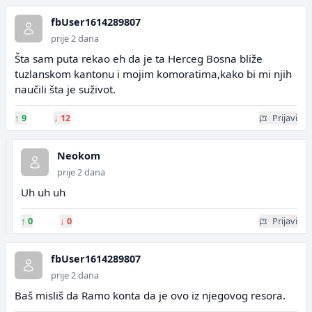
fbUser1614289807
prije 2 dana
Šta sam puta rekao eh da je ta Herceg Bosna bliže
tuzlanskom kantonu i mojim komoratima,kako bi mi njih
naučili šta je suživot.
↑
9
↓
12
Prijavi
Neokom
prije 2 dana
Uh uh uh
↑
0
↓
0
Prijavi
fbUser1614289807
prije 2 dana
Baš misliš da Ramo konta da je ovo iz njegovog resora.