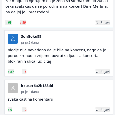
Ne mogu da vjerujem da je žena sa stomakom do zuba i
čeka svaki čas da se porodi išla na koncert Dine Merlina,
pa da joj je i brat rođeni.
↑
63
↓
59
Prijavi
SonGoku99
prije 2 dana
nigdje nije navedeno da je bila na konceru, nego da je
porod krenuo u vrijeme povratka ljudi sa koncerta i
blokiranih ulica. uci citaj
↑
87
↓
5
Prijavi
kxuser6a2b183dd
prije 2 dana
svaka cast na komentaru
↑
9
↓
2
Prijavi