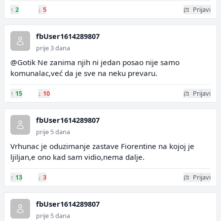
↑
2
↓
5
Prijavi
fbUser1614289807
prije 3 dana
@Gotik Ne zanima njih ni jedan posao nije samo
komunalac,već da je sve na neku prevaru.
↑
15
↓
10
Prijavi
fbUser1614289807
prije 5 dana
Vrhunac je oduzimanje zastave Fiorentine na kojoj je
ljiljan,e ono kad sam vidio,nema dalje.
↑
13
↓
3
Prijavi
fbUser1614289807
prije 5 dana