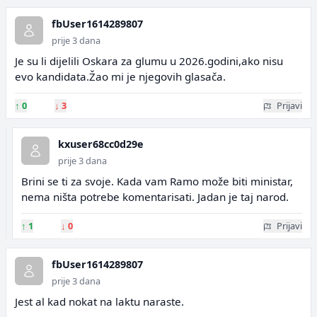
fbUser1614289807
prije 3 dana
Je su li dijelili Oskara za glumu u 2026.godini,ako nisu
evo kandidata.Žao mi je njegovih glasača.
↑
0
↓
3
Prijavi
kxuser68cc0d29e
prije 3 dana
Brini se ti za svoje. Kada vam Ramo može biti ministar,
nema ništa potrebe komentarisati. Jadan je taj narod.
↑
1
↓
0
Prijavi
fbUser1614289807
prije 3 dana
Jest al kad nokat na laktu naraste.