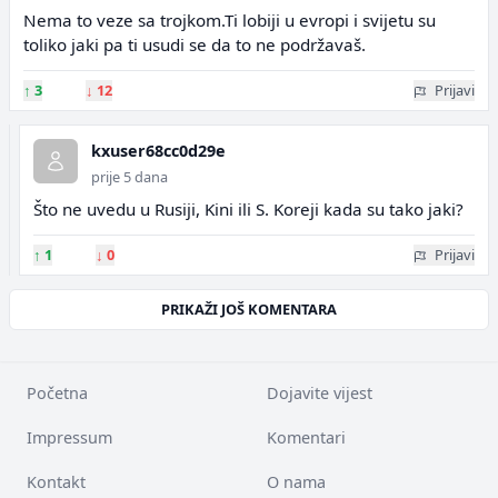
Nema to veze sa trojkom.Ti lobiji u evropi i svijetu su
toliko jaki pa ti usudi se da to ne podržavaš.
↑
3
↓
12
Prijavi
kxuser68cc0d29e
prije 5 dana
Što ne uvedu u Rusiji, Kini ili S. Koreji kada su tako jaki?
↑
1
↓
0
Prijavi
PRIKAŽI JOŠ KOMENTARA
Početna
Dojavite vijest
Impressum
Komentari
Kontakt
O nama