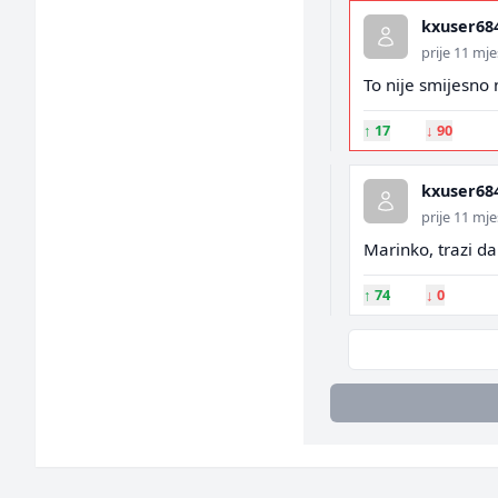
kxuser68
prije 11 mje
To nije smijesno
↑
17
↓
90
kxuser68
prije 11 mje
Marinko, trazi da 
↑
74
↓
0