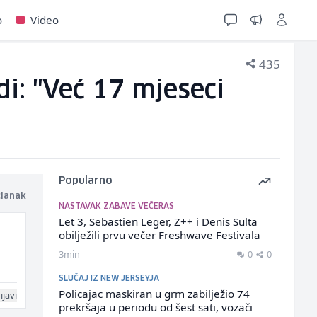
o
Video
435
di: "Već 17 mjeseci
Popularno
članak
NASTAVAK ZABAVE VEČERAS
Let 3, Sebastien Leger, Z++ i Denis Sulta
obilježili prvu večer Freshwave Festivala
3min
0
0
SLUČAJ IZ NEW JERSEYJA
Policajac maskiran u grm zabilježio 74
ijavi
prekršaja u periodu od šest sati, vozači