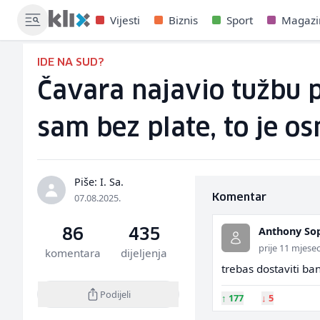
Vijesti
Biznis
Sport
Magazi
IDE NA SUD?
Čavara najavio tužbu pr
sam bez plate, to je o
Piše: I. Sa.
07.08.2025.
Komentar
Anthony So
86
435
prije 11 mjesec
komentara
dijeljenja
trebas dostaviti ba
Podijeli
↑
177
↓
5