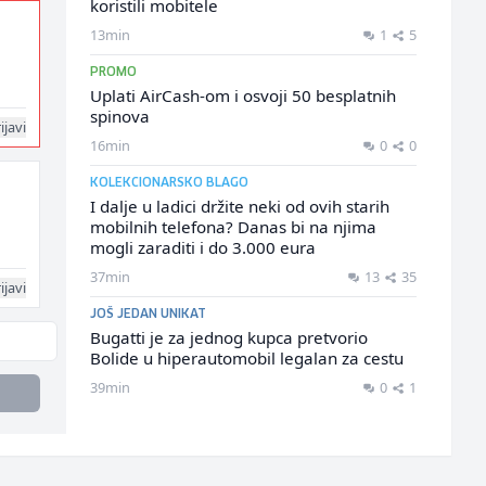
koristili mobitele
13min
1
5
PROMO
Uplati AirCash-om i osvoji 50 besplatnih
spinova
ijavi
16min
0
0
KOLEKCIONARSKO BLAGO
I dalje u ladici držite neki od ovih starih
mobilnih telefona? Danas bi na njima
mogli zaraditi i do 3.000 eura
37min
13
35
ijavi
JOŠ JEDAN UNIKAT
Bugatti je za jednog kupca pretvorio
Bolide u hiperautomobil legalan za cestu
39min
0
1