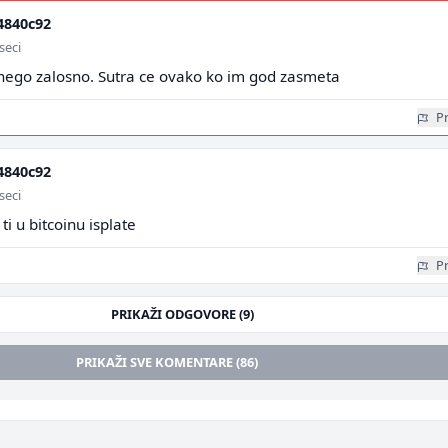
4840c92
seci
 nego zalosno. Sutra ce ovako ko im god zasmeta
Pr
4840c92
seci
ti u bitcoinu isplate
Pr
PRIKAŽI ODGOVORE (9)
PRIKAŽI SVE KOMENTARE (86)