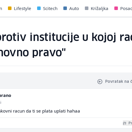
n
Lifestyle
Scitech
Auto
Križaljka
Posa
otiv institucije u kojoj ra
snovno pravo"
Povratak na 
prano
i
nkovni racun da ti se plata uplati hahaa
Pr