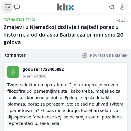
473
TUŽNA STATISTIKA
Zmajevi u Njemačkoj doživjeli najteži poraz u
historiji, a od dolaska Barbareza primili smo 20
golova
Komentar
Povratak na članak
gooUser1728405882
prije 1 godinu
Tviter selektor na aparatima. Cijelu karijeru je proveo
filozofirajuci pametnijima sta i kako treba, moljakao za
funkciju i konacno je dobio. Epilog je epski debakl i
blamaza, poraz za porazom. Sto se sad ne uhvati Tvitera
i pametovanja? Eh bas mi je drago. Poseban selam za
dijasporase fanatikose koji se ne smiju sad ni pozalit na
reprezentaciju, saka jada.