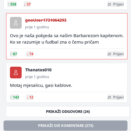
↑
558
↓
37
Prijavi
gooUser1731064293
prije 1 godinu
Ovo je naša pobjeda sa našim Barbarezom kapitenom.
Ko se razumije u fudbal zna o čemu pričam
↑
87
↓
74
Prijavi
Thanatos010
prije 1 godinu
Motaj mjesalicu, gasi kablove.
↑
143
↓
12
Prijavi
PRIKAŽI ODGOVORE (24)
PRIKAŽI SVE KOMENTARE (273)