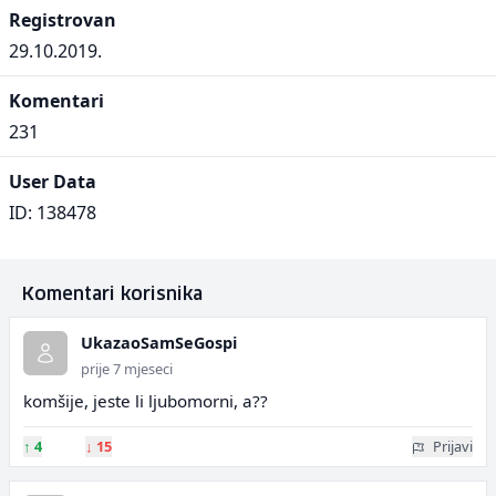
Registrovan
29.10.2019.
Komentari
231
User Data
ID: 138478
Komentari korisnika
UkazaoSamSeGospi
prije 7 mjeseci
komšije, jeste li ljubomorni, a??
↑
4
↓
15
Prijavi