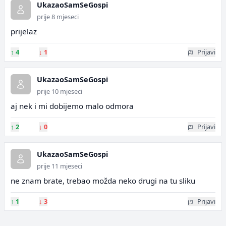
UkazaoSamSeGospi
prije 8 mjeseci
prijelaz
↑
4
↓
1
Prijavi
UkazaoSamSeGospi
prije 10 mjeseci
aj nek i mi dobijemo malo odmora
↑
2
↓
0
Prijavi
UkazaoSamSeGospi
prije 11 mjeseci
ne znam brate, trebao možda neko drugi na tu sliku
↑
1
↓
3
Prijavi