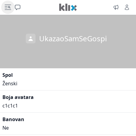
UkazaoSamSeGospi
Spol
Ženski
Boja avatara
c1c1c1
Banovan
Ne