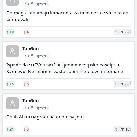
prije 5 mjeseci
Da mogu i da imaju kapaciteta za tako nesto svakako da
bi ratovali
↑
10
↓
4
Prijavi
TopGun
prije 5 mjeseci
Ispade da su "Velusici" bili jedino nesrpsko naselje u
Sarajevu. Ne znam ni zasto spominjete ove mitomane.
↑
15
↓
3
Prijavi
TopGun
prije 5 mjeseci
Da ih Allah nagradi na onom svijetu.
↑
21
↓
3
Prijavi