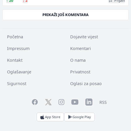
↑
20
↓
2
Prijavi
PRIKAŽI JOŠ KOMENTARA
Početna
Dojavite vijest
Impressum
Komentari
Kontakt
O nama
Oglašavanje
Privatnost
Sigurnost
Oglasi za posao
Facebook
YouTube
LinkedIn
Twitter
Instagram
RSS
App Store
Google Play