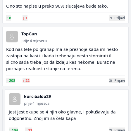
Ono sto napise u preko 90% slucajeva bude tako.
↑
8
↓
1
Prijavi
TopGun
prije 4 mjeseca
Kod nas tete po granapima se preznoje kada im nesto
zastopa na kasi ili kada trebebaju nesto stornirati ili
slicno sada treba jos da izdaju kes nekome. Buraz ne
poznajes realnost i stanje na terenu.
↑
208
↓
22
Prijavi
kurcibaldo29
prije 4 mjeseca
jest jest okupe se 4 njih oko glavne, i pokušavaju da
odgonetnu. Znoj im sa čela kapa
↑
104
↓
11
Prijavi