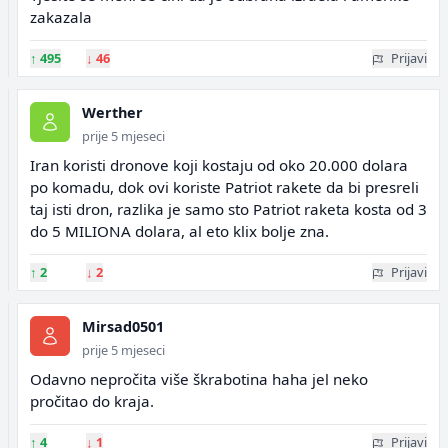
zakazala
↑
495
↓
46
Prijavi
Werther
prije 5 mjeseci
Iran koristi dronove koji kostaju od oko 20.000 dolara
po komadu, dok ovi koriste Patriot rakete da bi presreli
taj isti dron, razlika je samo sto Patriot raketa kosta od 3
do 5 MILIONA dolara, al eto klix bolje zna.
↑
2
↓
2
Prijavi
Mirsad0501
prije 5 mjeseci
Odavno nepročita više škrabotina haha jel neko
pročitao do kraja.
↑
4
↓
1
Prijavi