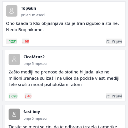
TopGun
prije 5 mjeseci
Ono kaada ti Klix objasnjava sta je Iran izgubio a sta ne.
Nedo Bog nikome.
↑
1231
↓
68
Prijavi
CicaMraz2
prije 5 mjeseci
Zašto mediji ne prenose da stotine hiljada, ako ne
milioni Iranaca su izašli na ulice da podrže vlast, mediji
žele srušiti moral psihološkim ratom
↑
698
↓
40
Prijavi
fast boy
prije 5 mjeseci
Tjesite se meni se cini da je odbrana izraela i amerike