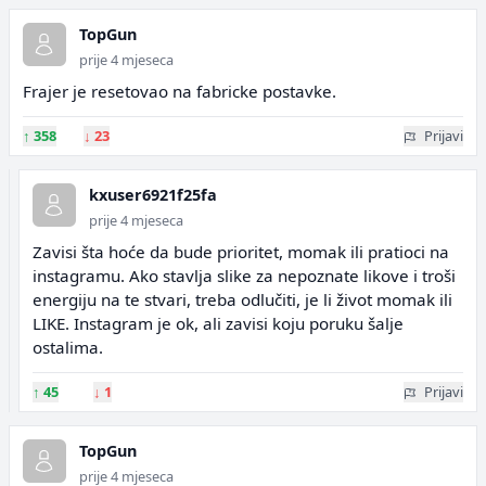
TopGun
prije 4 mjeseca
Frajer je resetovao na fabricke postavke.
↑
358
↓
23
Prijavi
kxuser6921f25fa
prije 4 mjeseca
Zavisi šta hoće da bude prioritet, momak ili pratioci na
instagramu. Ako stavlja slike za nepoznate likove i troši
energiju na te stvari, treba odlučiti, je li život momak ili
LIKE. Instagram je ok, ali zavisi koju poruku šalje
ostalima.
↑
45
↓
1
Prijavi
TopGun
prije 4 mjeseca