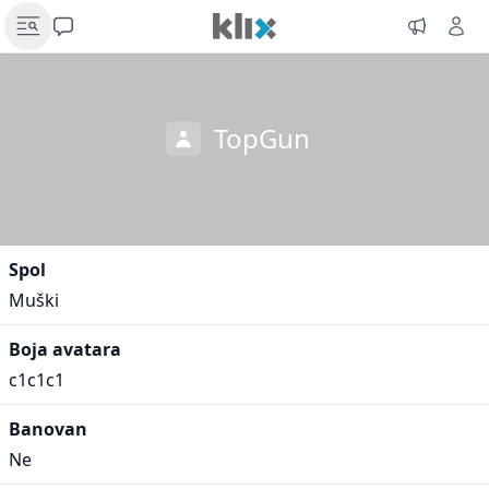
TopGun
Spol
Muški
Boja avatara
c1c1c1
Banovan
Ne