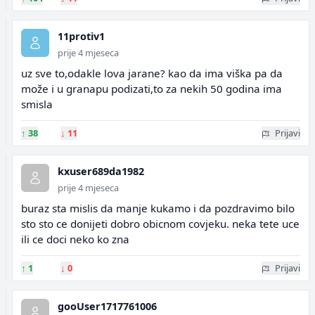
11protiv1
prije 4 mjeseca
uz sve to,odakle lova jarane? kao da ima viška pa da
može i u granapu podizati,to za nekih 50 godina ima
smisla
↑
38
↓
11
Prijavi
kxuser689da1982
prije 4 mjeseca
buraz sta mislis da manje kukamo i da pozdravimo bilo
sto sto ce donijeti dobro obicnom covjeku. neka tete uce
ili ce doci neko ko zna
↑
1
↓
0
Prijavi
gooUser1717761006