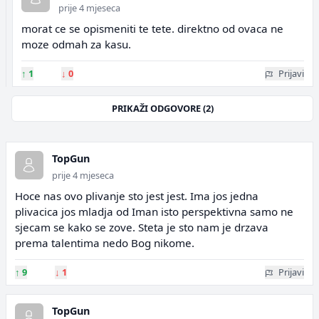
prije 4 mjeseca
morat ce se opismeniti te tete. direktno od ovaca ne
moze odmah za kasu.
↑
1
↓
0
Prijavi
PRIKAŽI ODGOVORE (2)
TopGun
prije 4 mjeseca
Hoce nas ovo plivanje sto jest jest. Ima jos jedna
plivacica jos mladja od Iman isto perspektivna samo ne
sjecam se kako se zove. Steta je sto nam je drzava
prema talentima nedo Bog nikome.
↑
9
↓
1
Prijavi
TopGun