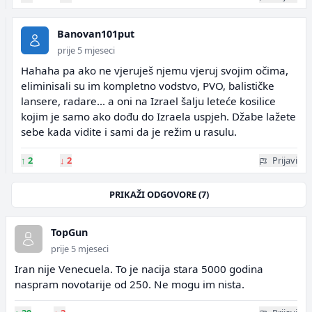
Banovan101put
prije 5 mjeseci
Hahaha pa ako ne vjeruješ njemu vjeruj svojim očima,
eliminisali su im kompletno vodstvo, PVO, balističke
lansere, radare... a oni na Izrael šalju leteće kosilice
kojim je samo ako dođu do Izraela uspjeh. Džabe lažete
sebe kada vidite i sami da je režim u rasulu.
↑
2
↓
2
Prijavi
PRIKAŽI ODGOVORE (7)
TopGun
prije 5 mjeseci
Iran nije Venecuela. To je nacija stara 5000 godina
naspram novotarije od 250. Ne mogu im nista.