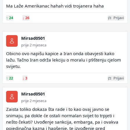
Ma Laže Amerikanac hahah vidi trojanera haha
↑
24
↓
26
Prijavi
Mirsad0501
prije 2 mjeseca
Obicno ovo napišu kapice a Iran onda obavjesti kako
lažu. Tačno Iran održa lekciju o moralu i p9štenju cjelom
svijetu.
↑
22
↓
3
Prijavi
Mirsad0501
prije 2 mjeseca
Zaista toliko dokaza šta rade i to kao ovaj javno se
snimaju, pa dokle će ostali normalan svijet to trpjeti i
nešto čekati? Uvođenje sankcija, embarga, pa i ovakva
pojedinačna kazna i hapšenje, te izvođenje pred