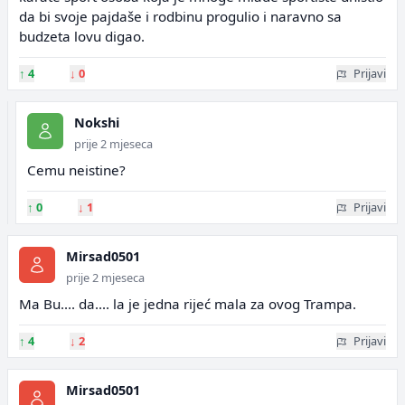
da bi svoje pajdaše i rodbinu progulio i naravno sa
budzeta lovu digao.
↑
4
↓
0
Prijavi
Nokshi
prije 2 mjeseca
Cemu neistine?
↑
0
↓
1
Prijavi
Mirsad0501
prije 2 mjeseca
Ma Bu.... da.... la je jedna rijeć mala za ovog Trampa.
↑
4
↓
2
Prijavi
Mirsad0501