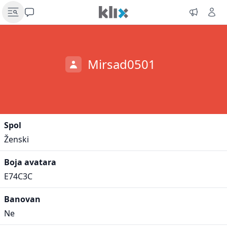
Mirsad0501
Spol
Ženski
Boja avatara
E74C3C
Banovan
Ne