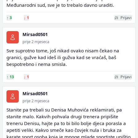
Međunarodni sud, sve je to trebalo davno uraditi.
↑
3
↓
1
Prijavi
Mirsad0501
prije 2 mjeseca
Sve suprotno tome, još nikad ovako nisam čekao na
granici, gužve kad ideš ili gužva kad se vraćaš, baš
bespotrebno i nema smisla.
↑
13
↓
1
Prijavi
Mirsad0501
prije 2 mjeseca
Stanite pa trebali su Denisa Muhovića reklamirati, pa
stanite malo. Kakvih pohvala drugi trenera pripišite
treneru Denisu, hajte pa to bi bilo bolje djeca porasla a
apetiti veliki. Kakvo smeče kao čovjek nula i bruka za
karate sport osoba koja je mnoge mlade sportiste uništio