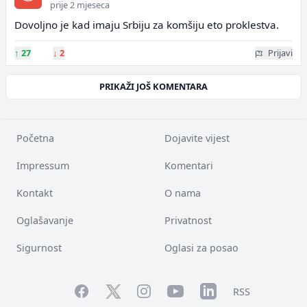
prije 2 mjeseca
Dovoljno je kad imaju Srbiju za komšiju eto proklestva.
↑
27
↓
2
Prijavi
PRIKAŽI JOŠ KOMENTARA
Početna
Dojavite vijest
Impressum
Komentari
Kontakt
O nama
Oglašavanje
Privatnost
Sigurnost
Oglasi za posao
Facebook
YouTube
LinkedIn
Twitter
Instagram
RSS