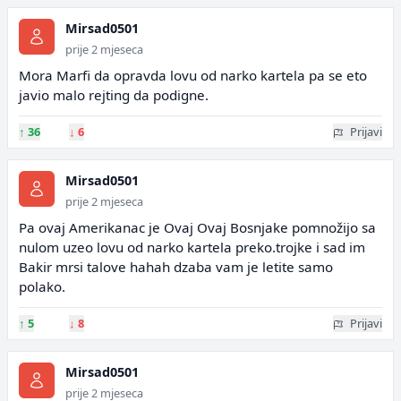
Mirsad0501
prije 2 mjeseca
Mora Marfi da opravda lovu od narko kartela pa se eto
javio malo rejting da podigne.
↑
36
↓
6
Prijavi
Mirsad0501
prije 2 mjeseca
Pa ovaj Amerikanac je Ovaj Ovaj Bosnjake pomnožijo sa
nulom uzeo lovu od narko kartela preko.trojke i sad im
Bakir mrsi talove hahah dzaba vam je letite samo
polako.
↑
5
↓
8
Prijavi
Mirsad0501
prije 2 mjeseca