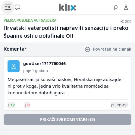
209
VELIKA POBJEDA AUTSAJDERA
Hrvatski vaterpolisti napravili senzaciju i preko
Španije ušli u polufinale OI!
Komentar
Povratak na članak
gooUser1717760046
prije 1 godinu
Megasenzacija su vaši naslovi, Hrvatska nije autsajder
ni protiv koga, jedna vrlo kvalitetna momčad sa
kontinuitetom dobrih igara....
↑
17
↓
0
Prijavi
PRIKAŽI SVE KOMENTARE (35)