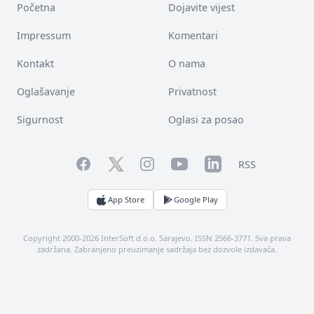
Početna
Dojavite vijest
Impressum
Komentari
Kontakt
O nama
Oglašavanje
Privatnost
Sigurnost
Oglasi za posao
Facebook
YouTube
LinkedIn
Twitter
Instagram
RSS
App Store
Google Play
Copyright 2000-2026 InterSoft d.o.o. Sarajevo. ISSN 2566-3771. Sva prava
zadržana. Zabranjeno preuzimanje sadržaja bez dozvole izdavača.