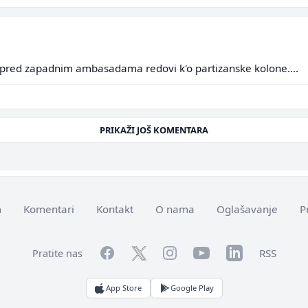
a pred zapadnim ambasadama redovi k'o partizanske kolone....
PRIKAŽI JOŠ KOMENTARA
m
Komentari
Kontakt
O nama
Oglašavanje
P
Facebook
YouTube
LinkedIn
Twitter
Instagram
RSS
Pratite nas
App Store
Google Play