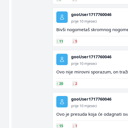
gooUser1717760046
prije 10 mjeseci
Bivši nogometaš skromnog nogometn
↑
11
↓
5
gooUser1717760046
prije 10 mjeseci
Ovo nije mirovni sporazum, on traži 
↑
20
↓
2
gooUser1717760046
prije 10 mjeseci
Ovo je presuda koja će odagnati svak
↑
15
↓
1