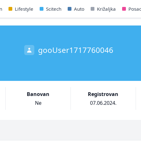
n
Lifestyle
Scitech
Auto
Križaljka
Posa
gooUser1717760046
Banovan
Registrovan
Ne
07.06.2024.