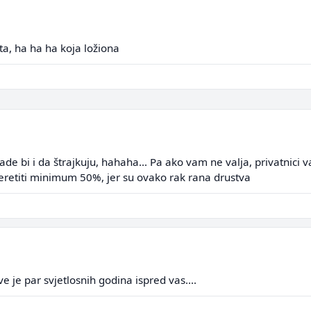
ta, ha ha ha koja ložiona
e rade bi i da štrajkuju, hahaha... Pa ako vam ne valja, privatn
steretiti minimum 50%, jer su ovako rak rana drustva
 je par svjetlosnih godina ispred vas....