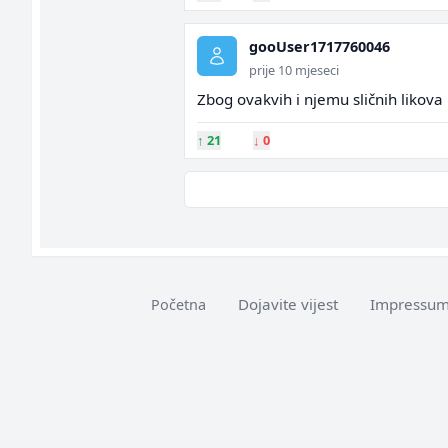
gooUser1717760046
prije 10 mjeseci
Zbog ovakvih i njemu sličnih likov
↑
21
↓
0
Dojavite vijest
Impressu
Početna