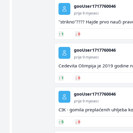
gooUser1717760046
prije 9 mjeseci
"strikno"???? Hajde prvo nauči pravo
↑
1
↓
0
gooUser1717760046
prije 9 mjeseci
Cedevita Olimpija je 2019 godine na
↑
1
↓
0
gooUser1717760046
prije 9 mjeseci
CIK - gomila preplaćenih uhljeba ko
↑
5
↓
0