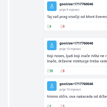
gooUser1717760046
prije 9 mjeseci
Taj vaš prag visočiji od Mont Everes
↑
4
↓
0
gooUser1717760046
prije 10 mjeseci
Koji noses, ljudi koji inače ništa n
Inače, državne institucije treba ra
↑
16
↓
8
gooUser1717760046
prije 10 mjeseci
Nismo slični, ova nakarada od države
↑
2
↓
1