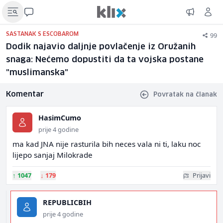
99
SASTANAK S ESCOBAROM
Dodik najavio daljnje povlačenje iz Oružanih
snaga: Nećemo dopustiti da ta vojska postane
"muslimanska"
Komentar
Povratak na članak
HasimCumo
prije 4 godine
ma kad JNA nije rasturila bih neces vala ni ti, laku noc
lijepo sanjaj Milokrade
↑
1047
↓
179
Prijavi
REPUBLICBIH
prije 4 godine