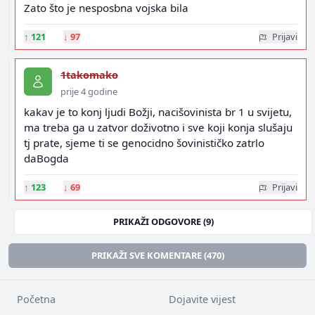
Zato što je nesposbna vojska bila
↑
121
↓
97
Prijavi
1takomako
prije 4 godine
kakav je to konj ljudi Božji, nacišovinista br 1 u svijetu,
ma treba ga u zatvor doživotno i sve koji konja slušaju
tj prate, sjeme ti se genocidno šovinističko zatrlo
daBogda
↑
123
↓
69
Prijavi
PRIKAŽI ODGOVORE (9)
PRIKAŽI SVE KOMENTARE (470)
Početna
Dojavite vijest