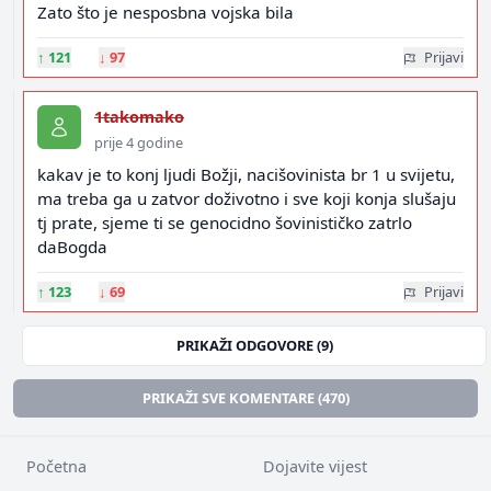
Zato što je nesposbna vojska bila
↑
121
↓
97
Prijavi
1takomako
prije 4 godine
kakav je to konj ljudi Božji, nacišovinista br 1 u svijetu,
ma treba ga u zatvor doživotno i sve koji konja slušaju
tj prate, sjeme ti se genocidno šovinističko zatrlo
daBogda
↑
123
↓
69
Prijavi
PRIKAŽI ODGOVORE (9)
PRIKAŽI SVE KOMENTARE (470)
Početna
Dojavite vijest