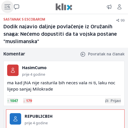
99
SASTANAK S ESCOBAROM
Dodik najavio daljnje povlačenje iz Oružanih
snaga: Nećemo dopustiti da ta vojska postane
"muslimanska"
Komentar
Povratak na članak
HasimCumo
prije 4 godine
ma kad JNA nije rasturila bih neces vala ni ti, laku noc
lijepo sanjaj Milokrade
↑
1047
↓
179
Prijavi
REPUBLICBIH
prije 4 godine