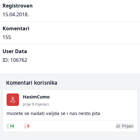
Registrovan
15.04.2018.
Komentari
155
User Data
ID: 106762
Komentari korisnika
HasimCumo
prije 9 mjeseci
mozete se nadati valjda se i nas nesto pita
↑
14
↓
9
Prijavi