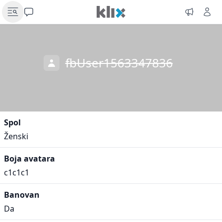
fbUser1563347836
Spol
Ženski
Boja avatara
c1c1c1
Banovan
Da