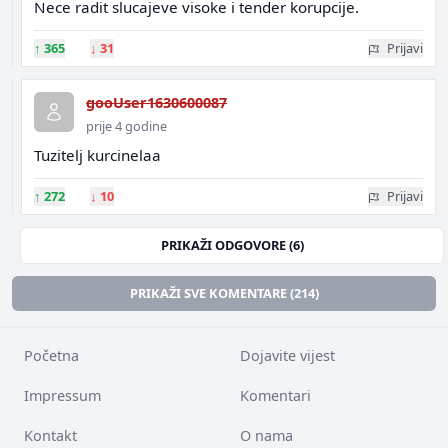
Nece radit slucajeve visoke i tender korupcije.
↑
365
↓
31
Prijavi
gooUser1630600087
prije 4 godine
Tuzitelj kurcinelaa
↑
272
↓
10
Prijavi
PRIKAŽI ODGOVORE (6)
PRIKAŽI SVE KOMENTARE (214)
Početna
Dojavite vijest
Impressum
Komentari
Kontakt
O nama