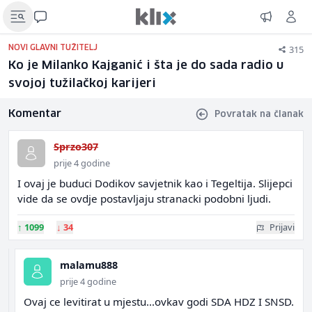
315
NOVI GLAVNI TUŽITELJ
Ko je Milanko Kajganić i šta je do sada radio u
svojoj tužilačkoj karijeri
Komentar
Povratak na članak
Sprzo307
prije 4 godine
I ovaj je buduci Dodikov savjetnik kao i Tegeltija. Slijepci
vide da se ovdje postavljaju stranacki podobni ljudi.
↑
1099
↓
34
Prijavi
malamu888
prije 4 godine
Ovaj ce levitirat u mjestu...ovkav godi SDA HDZ I SNSD.