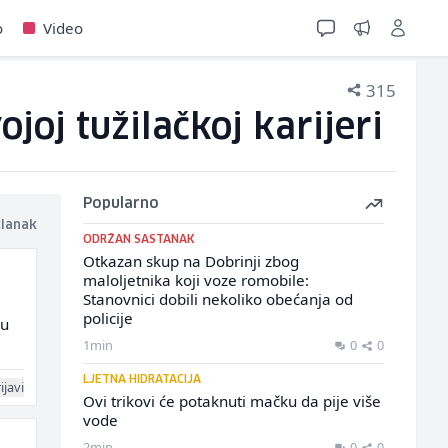
o
Video
315
ojoj tužilačkoj karijeri
Popularno
članak
ODRŽAN SASTANAK
Otkazan skup na Dobrinji zbog
maloljetnika koji voze romobile:
Stanovnici dobili nekoliko obećanja od
policije
ju
1min
0
0
LJETNA HIDRATACIJA
ijavi
Ovi trikovi će potaknuti mačku da pije više
vode
2min
0
0