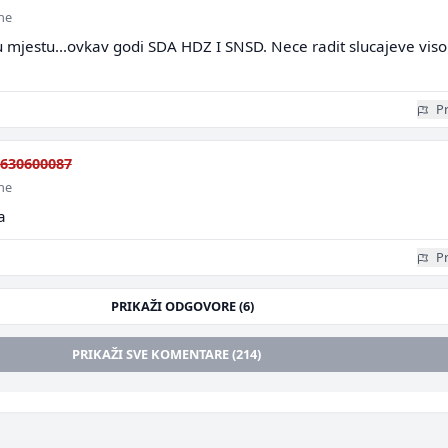
ine
 u mjestu...ovkav godi SDA HDZ I SNSD. Nece radit slucajeve viso
Pr
630600087
ine
a
Pr
PRIKAŽI ODGOVORE (6)
PRIKAŽI SVE KOMENTARE (214)