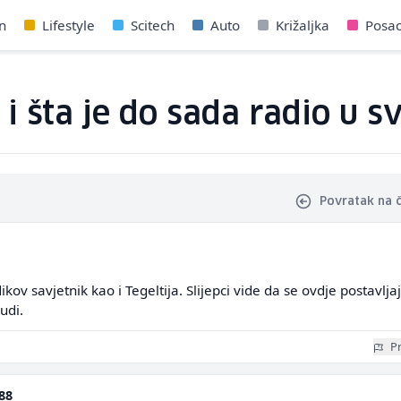
n
Lifestyle
Scitech
Auto
Križaljka
Posa
i šta je do sada radio u sv
Povratak na 
ikov savjetnik kao i Tegeltija. Slijepci vide da se ovdje postavlja
udi.
Pr
88