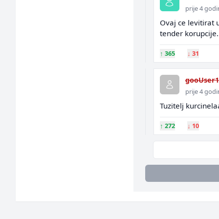
prije 4 god
Ovaj ce levitirat
tender korupcije.
↑
365
↓
31
gooUser1
prije 4 god
Tuzitelj kurcinela
↑
272
↓
10