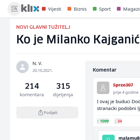
Vijesti
Biznis
Sport
Magazi
NOVI GLAVNI TUŽITELJ
Ko je Milanko Kajganić 
N. V.
20.10.2021.
Komentar
Sprzo307
214
315
prije 4 godine
komentara
dijeljenja
I ovaj je buduci Dod
stranacki podobni lj
Podijeli
↑
1099
↓
34
malamu8