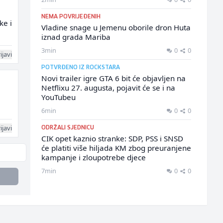
NEMA POVRIJEĐENIH
ke i
Vladine snage u Jemenu oborile dron Huta
iznad grada Mariba
3min
0
0
ijavi
POTVRĐENO IZ ROCKSTARA
Novi trailer igre GTA 6 bit će objavljen na
Netflixu 27. augusta, pojavit će se i na
YouTubeu
6min
0
0
ijavi
ODRŽALI SJEDNICU
CIK opet kaznio stranke: SDP, PSS i SNSD
će platiti više hiljada KM zbog preuranjene
kampanje i zloupotrebe djece
7min
0
0