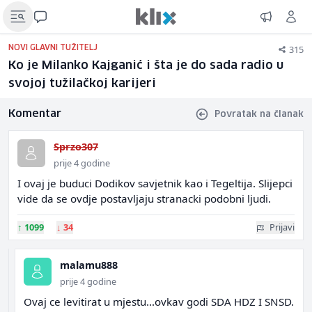
315
NOVI GLAVNI TUŽITELJ
Ko je Milanko Kajganić i šta je do sada radio u
svojoj tužilačkoj karijeri
Komentar
Povratak na članak
Sprzo307
prije 4 godine
I ovaj je buduci Dodikov savjetnik kao i Tegeltija. Slijepci
vide da se ovdje postavljaju stranacki podobni ljudi.
↑
1099
↓
34
Prijavi
malamu888
prije 4 godine
Ovaj ce levitirat u mjestu...ovkav godi SDA HDZ I SNSD.