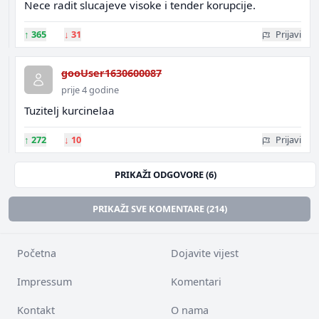
Nece radit slucajeve visoke i tender korupcije.
↑
365
↓
31
Prijavi
gooUser1630600087
prije 4 godine
Tuzitelj kurcinelaa
↑
272
↓
10
Prijavi
PRIKAŽI ODGOVORE (6)
PRIKAŽI SVE KOMENTARE (214)
Početna
Dojavite vijest
Impressum
Komentari
Kontakt
O nama