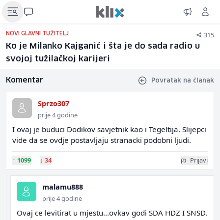
315
NOVI GLAVNI TUŽITELJ
Ko je Milanko Kajganić i šta je do sada radio u
svojoj tužilačkoj karijeri
Komentar
Povratak na članak
Sprzo307
prije 4 godine
I ovaj je buduci Dodikov savjetnik kao i Tegeltija. Slijepci
vide da se ovdje postavljaju stranacki podobni ljudi.
↑
1099
↓
34
Prijavi
malamu888
prije 4 godine
Ovaj ce levitirat u mjestu...ovkav godi SDA HDZ I SNSD.