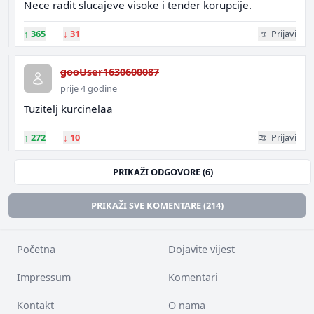
Nece radit slucajeve visoke i tender korupcije.
↑
365
↓
31
Prijavi
gooUser1630600087
prije 4 godine
Tuzitelj kurcinelaa
↑
272
↓
10
Prijavi
PRIKAŽI ODGOVORE (6)
PRIKAŽI SVE KOMENTARE (214)
Početna
Dojavite vijest
Impressum
Komentari
Kontakt
O nama