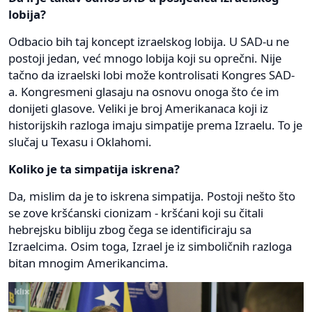
lobija?
Odbacio bih taj koncept izraelskog lobija. U SAD-u ne
postoji jedan, već mnogo lobija koji su oprečni. Nije
tačno da izraelski lobi može kontrolisati Kongres SAD-
a. Kongresmeni glasaju na osnovu onoga što će im
donijeti glasove. Veliki je broj Amerikanaca koji iz
historijskih razloga imaju simpatije prema Izraelu. To je
slučaj u Texasu i Oklahomi.
Koliko je ta simpatija iskrena?
Da, mislim da je to iskrena simpatija. Postoji nešto što
se zove kršćanski cionizam - kršćani koji su čitali
hebrejsku bibliju zbog čega se identificiraju sa
Izraelcima. Osim toga, Izrael je iz simboličnih razloga
bitan mnogim Amerikancima.