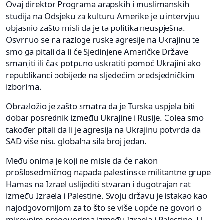
Ovaj direktor Programa arapskih i muslimanskih
studija na Odsjeku za kulturu Amerike je u intervjuu
objasnio zašto misli da je ta politika neuspješna.
Osvrnuo se na razloge ruske agresije na Ukrajinu te
smo ga pitali da li će Sjedinjene Američke Države
smanjiti ili čak potpuno uskratiti pomoć Ukrajini ako
republikanci pobijede na sljedećim predsjedničkim
izborima.
Obrazložio je zašto smatra da je Turska uspjela biti
dobar posrednik između Ukrajine i Rusije. Colea smo
također pitali da li je agresija na Ukrajinu potvrda da
SAD više nisu globalna sila broj jedan.
Među onima je koji ne misle da će nakon
prošlosedmičnog napada palestinske militantne grupe
Hamas na Izrael uslijediti stvaran i dugotrajan rat
između Izraela i Palestine. Svoju državu je istakao kao
najodgovornijom za to što se više uopće ne govori o
mirovnim pregovorima između Izraela i Palestine. U