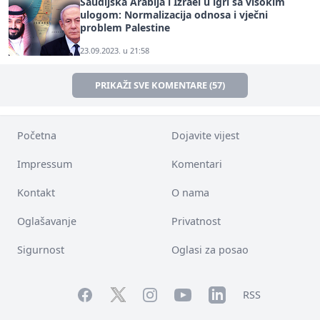
Saudijska Arabija i Izrael u igri sa visokim
ulogom: Normalizacija odnosa i vječni
problem Palestine
23.09.2023. u 21:58
PRIKAŽI SVE KOMENTARE (57)
Početna
Dojavite vijest
Impressum
Komentari
Kontakt
O nama
Oglašavanje
Privatnost
Sigurnost
Oglasi za posao
Facebook
YouTube
LinkedIn
Twitter
Instagram
RSS