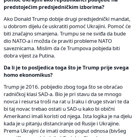
predstojećim predsjedničkim izborima?
Ako Donald Trump dobije drugi predsjednički mandat,
u dobrom dijelu će uskratiti pomoć Ukrajini. Pomoć će
biti značajno smanjena. Trumpu se ne sviđa da bude
dio NATO-a i možda će praviti probleme NATO
saveznicama. Mislim da će Trumpova pobjeda biti
dobra vijest za Putina.
Da li je to posljedica toga što je Trump prije svega
homo ekonomikus?
Trump je 2016. pobijedio zbog toga što se obraćao
radničkoj klasi SAD-a. Bio je pri stavu da se mnogo
novca i resursa troši na rat u Iraku i druge stvari te da
bi taj novac trebao ostati u SAD-u kako bi obični
Amerikanci imali koristi od njega. Ista logika je na djelu
kada je u pitanju distanciranje od Rusije i Ukrajine.
Prema Ukrajini će imati odnos poput odnosa (bivšeg