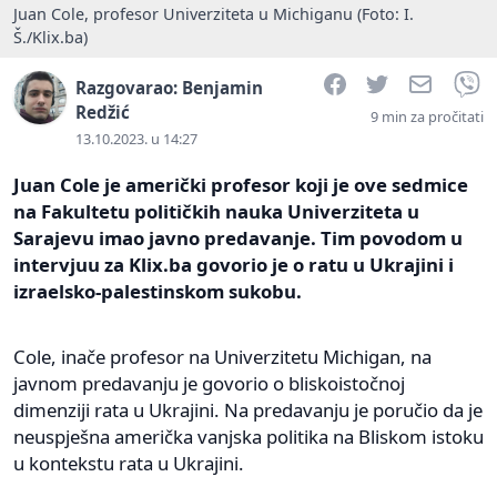
Juan Cole, profesor Univerziteta u Michiganu (Foto: I.
Š./Klix.ba)
Facebook
Twitter
Email
V
Razgovarao: Benjamin
Redžić
9 min za pročitati
13.10.2023. u 14:27
Juan Cole je američki profesor koji je ove sedmice
na Fakultetu političkih nauka Univerziteta u
Sarajevu imao javno predavanje. Tim povodom u
intervjuu za Klix.ba govorio je o ratu u Ukrajini i
izraelsko-palestinskom sukobu.
Cole, inače profesor na Univerzitetu Michigan, na
javnom predavanju je govorio o bliskoistočnoj
dimenziji rata u Ukrajini. Na predavanju je poručio da je
neuspješna američka vanjska politika na Bliskom istoku
u kontekstu rata u Ukrajini.