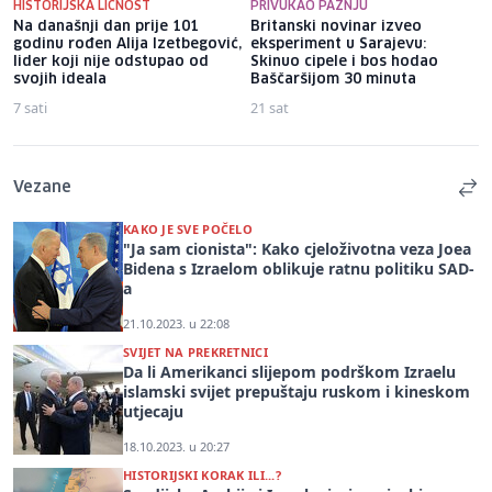
HISTORIJSKA LIČNOST
PRIVUKAO PAŽNJU
Na današnji dan prije 101
Britanski novinar izveo
godinu rođen Alija Izetbegović,
eksperiment u Sarajevu:
lider koji nije odstupao od
Skinuo cipele i bos hodao
svojih ideala
Baščaršijom 30 minuta
7 sati
21 sat
Vezane
KAKO JE SVE POČELO
"Ja sam cionista": Kako cjeloživotna veza Joea
Bidena s Izraelom oblikuje ratnu politiku SAD-
a
21.10.2023. u 22:08
SVIJET NA PREKRETNICI
Da li Amerikanci slijepom podrškom Izraelu
islamski svijet prepuštaju ruskom i kineskom
utjecaju
18.10.2023. u 20:27
HISTORIJSKI KORAK ILI...?