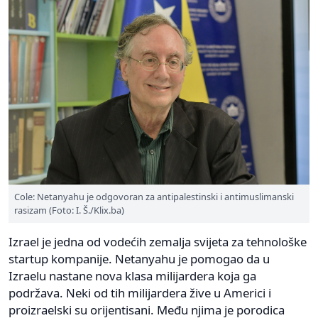
Cole: Netanyahu je odgovoran za antipalestinski i antimuslimanski
rasizam (Foto: I. Š./Klix.ba)
Izrael je jedna od vodećih zemalja svijeta za tehnološke
startup kompanije. Netanyahu je pomogao da u
Izraelu nastane nova klasa milijardera koja ga
podržava. Neki od tih milijardera žive u Americi i
proizraelski su orijentisani. Među njima je porodica