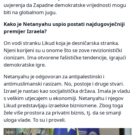
uvjerenja da Zapadne demokratske vrijednosti mogu
biti na globalnom jugu.
Kako je Netanyahu uspio postati najdugovječniji
premijer Izraela?
On vodi stranku Likud koja je desničarska stranka.
Njeni korijeni su u onome što se zove revizionistički
cionizam. Ima otvorene fašističke tendencije, igrajući
demokratske igre.
Netanyahu je odgovoran za antipalestinski i
antimuslimanski rasizam. No, postoje i druge stvari.
Izrael je nastao kao socijalistička država. Imala je vladu
s velikim utjecajem u ekonomiji. Netanyahu i njegov
Likud predstavljaju izraelske biznismene. Zbog toga
žele više prostora za privatni biznis, tj. da se smanji
uloga vlade. To su i proveli.