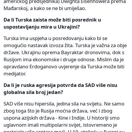
američkog predsjednika) Dwighta Eisenhowera prema
Mađarskoj, a kako se ne bi umiješao.
Da li Turska zaista može biti posrednik u
uspostavljanju mira u Ukrajini?
Turska ima uspjeha u posredovanju kako bi se
omogućio nastavak izvoza žita. Turska je važna za obje
države. Ukrajinu oprema Bayraktar dronovima, dok s
Rusijom ima ekonomske i druge odnose. Mislim da je
opravdano Erdoganovo uvjerenje da Turska može biti
medijator.
Da li je ruska agresija potvrda da SAD više nisu
globalna sila broj jedan?
SAD više nisu hipersila, jedina sila na svijetu. Ne samo
zbog toga što je Rusija moćna država, već i zbog
uspona azijskih država - Kine i Indije. U historiji smo
uglavnom imali multipolarni svijet, istovremeno je
postojalo više centara moći. U 19. stoljeću u Evropi su