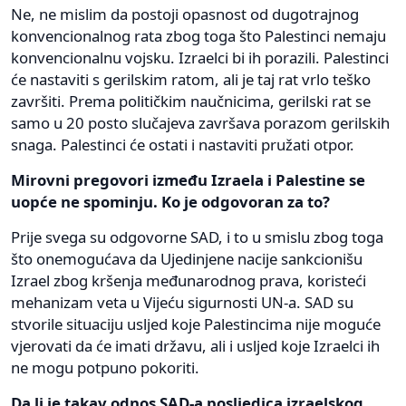
Ne, ne mislim da postoji opasnost od dugotrajnog
konvencionalnog rata zbog toga što Palestinci nemaju
konvencionalnu vojsku. Izraelci bi ih porazili. Palestinci
će nastaviti s gerilskim ratom, ali je taj rat vrlo teško
završiti. Prema političkim naučnicima, gerilski rat se
samo u 20 posto slučajeva završava porazom gerilskih
snaga. Palestinci će ostati i nastaviti pružati otpor.
Mirovni pregovori između Izraela i Palestine se
uopće ne spominju. Ko je odgovoran za to?
Prije svega su odgovorne SAD, i to u smislu zbog toga
što onemogućava da Ujedinjene nacije sankcionišu
Izrael zbog kršenja međunarodnog prava, koristeći
mehanizam veta u Vijeću sigurnosti UN-a. SAD su
stvorile situaciju usljed koje Palestincima nije moguće
vjerovati da će imati državu, ali i usljed koje Izraelci ih
ne mogu potpuno pokoriti.
Da li je takav odnos SAD-a posljedica izraelskog