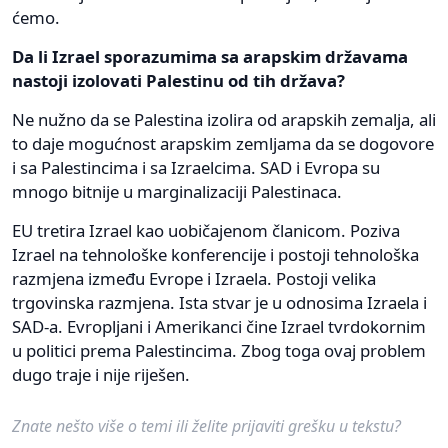
ćemo.
Da li Izrael sporazumima sa arapskim državama
nastoji izolovati Palestinu od tih država?
Ne nužno da se Palestina izolira od arapskih zemalja, ali
to daje mogućnost arapskim zemljama da se dogovore
i sa Palestincima i sa Izraelcima. SAD i Evropa su
mnogo bitnije u marginalizaciji Palestinaca.
EU tretira Izrael kao uobičajenom članicom. Poziva
Izrael na tehnološke konferencije i postoji tehnološka
razmjena između Evrope i Izraela. Postoji velika
trgovinska razmjena. Ista stvar je u odnosima Izraela i
SAD-a. Evropljani i Amerikanci čine Izrael tvrdokornim
u politici prema Palestincima. Zbog toga ovaj problem
dugo traje i nije riješen.
Znate nešto više o temi ili želite prijaviti grešku u tekstu?