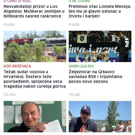
O ČEMU JE RIJEČ
U 68. GODINI
Nesvakidašnji prizor u Los
Preminuo otac Lionela Messija,
Angelesu: Muškarac snimljen u
bio mu je glavni oslonac u
billboardu nasred raskrsnice
životu i karijeri
4 sata
4 sata
KOD KRIŽEVACA
WWIN LIGA BIH
Težak sudar vozova u
Željezničar na Grbavici
Hrvatskoj: Šestero teže
savladao BSK i trijumfalno
povrijeđenih, spriječena veća
počeo novu sezonu
tragedija nakon curenja goriva
53 min
19 sati