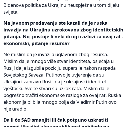
Bidenova politika za Ukrajinu neuspješna u tom dijelu
svijeta.
Na javnom predavanju ste kazali da je ruska
invazija na Ukrajinu uzrokovana zbog identitetskih
pitanja. No, postoje li neki drugi razlozi za ovaj rat -
ekonomski, pitanje resursa?
Ne mislim da je invazija uglavnom zbog resursa.
Mislim da je mnogo više stvar identiteta, osjećaja u
Rusiji da je izgubila poziciju supersile nakon raspada
Sovjetskog Saveza. Putinovo je uvjerenje da su
Ukrajinci zapravo Rusi i da je ukrajinski identitet
vještački. Sve te stvari su uzrok rata. Mislim da je
pogrešno tražiti ekonomske razloge za ovaj rat. Ruska
ekonomija bi bila mnogo bolja da Vladimir Putin ovo
nije uradio.
Da li će SAD smanjiti ili čak potpuno uskratiti
pomoć Ukrajini ako republikanci pobijede na