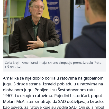
Cole: Brojni Amerikanci imaju iskrenu simpatiju prema Izraelu (Foto:
I. Š./Klix.ba)
Amerika se nije dobro borila u ratovima na globalnom
jugu. S druge strane, Izraelci pobjeđuju u ratovima na
globalnom jugu. Pobijedili su Šestodnevnom ratu
1967. i u drugim ratovima. Pojedini historičari, poput
Melani McAlister smatraju da SAD doživljavaju Izraelce
kao osvetu za ratove koje su vodile SAD. Oni su simbol