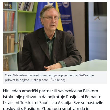
Cole: Niti jedna bliskoistočna zemlja koja je partner SAD-a nije
prihvatila bojkot Rusije (Foto: I. Š./Klix.ba)
Niti jedan američki partner ili saveznica na Bliskom
istoku nije prihvatila da bojkotuje Rusiju - ni Egipat, ni
Izrael, ni Turska, ni Saudijska Arabija. Sve su nastavile
poslovati s Rusijom. Zbog toga smatram da je