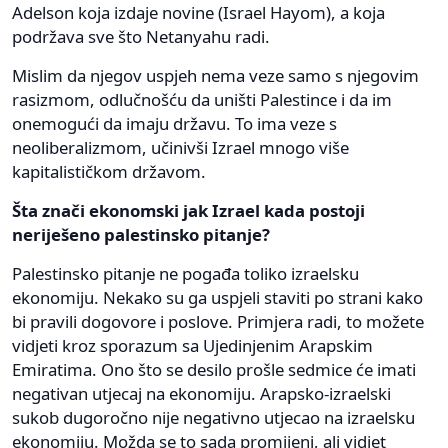
Adelson koja izdaje novine (Israel Hayom), a koja
podržava sve što Netanyahu radi.
Mislim da njegov uspjeh nema veze samo s njegovim
rasizmom, odlučnošću da uništi Palestince i da im
onemogući da imaju državu. To ima veze s
neoliberalizmom, učinivši Izrael mnogo više
kapitalističkom državom.
Šta znači ekonomski jak Izrael kada postoji
neriješeno palestinsko pitanje?
Palestinsko pitanje ne pogađa toliko izraelsku
ekonomiju. Nekako su ga uspjeli staviti po strani kako
bi pravili dogovore i poslove. Primjera radi, to možete
vidjeti kroz sporazum sa Ujedinjenim Arapskim
Emiratima. Ono što se desilo prošle sedmice će imati
negativan utjecaj na ekonomiju. Arapsko-izraelski
sukob dugoročno nije negativno utjecao na izraelsku
ekonomiju. Možda se to sada promijeni, ali vidjet