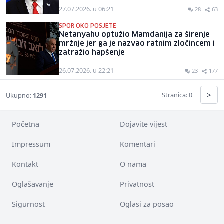
27.07.2026. u 06:21
28
63
SPOR OKO POSJETE
Netanyahu optužio Mamdanija za širenje
mržnje jer ga je nazvao ratnim zločincem i
zatražio hapšenje
26.07.2026. u 22:21
23
177
>
Stranica: 0
Ukupno:
1291
Početna
Dojavite vijest
Impressum
Komentari
Kontakt
O nama
Oglašavanje
Privatnost
Sigurnost
Oglasi za posao