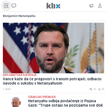
Benjamin Netanyahu
DIPLOMATSKA RJEŠENJA
Vance kaže da će pregovori s Iranom potrajati, odbacio
navode o sukobu s Netanyahuom
1 dan
10
24
IZRAELSKI PREMIJER
Netanyahu odbija povlačenje iz Pojasa
Gaze: "Trupe ostaju na pozicijama sve dok