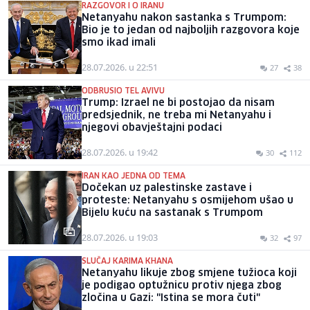
RAZGOVOR I O IRANU
Netanyahu nakon sastanka s Trumpom:
Bio je to jedan od najboljih razgovora koje
smo ikad imali
28.07.2026. u 22:51
27
38
ODBRUSIO TEL AVIVU
Trump: Izrael ne bi postojao da nisam
predsjednik, ne treba mi Netanyahu i
njegovi obavještajni podaci
28.07.2026. u 19:42
30
112
IRAN KAO JEDNA OD TEMA
Dočekan uz palestinske zastave i
proteste: Netanyahu s osmijehom ušao u
Bijelu kuću na sastanak s Trumpom
28.07.2026. u 19:03
32
97
SLUČAJ KARIMA KHANA
Netanyahu likuje zbog smjene tužioca koji
je podigao optužnicu protiv njega zbog
zločina u Gazi: "Istina se mora čuti"