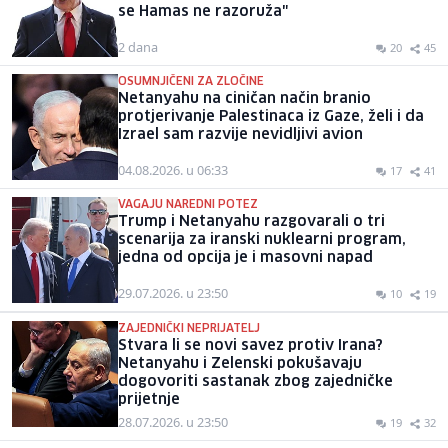
se Hamas ne razoruža"
2 dana
20
45
OSUMNJIČENI ZA ZLOČINE
Netanyahu na ciničan način branio
protjerivanje Palestinaca iz Gaze, želi i da
Izrael sam razvije nevidljivi avion
04.08.2026. u 06:33
17
41
VAGAJU NAREDNI POTEZ
Trump i Netanyahu razgovarali o tri
scenarija za iranski nuklearni program,
jedna od opcija je i masovni napad
29.07.2026. u 23:50
10
19
ZAJEDNIČKI NEPRIJATELJ
Stvara li se novi savez protiv Irana?
Netanyahu i Zelenski pokušavaju
dogovoriti sastanak zbog zajedničke
prijetnje
28.07.2026. u 23:50
19
32