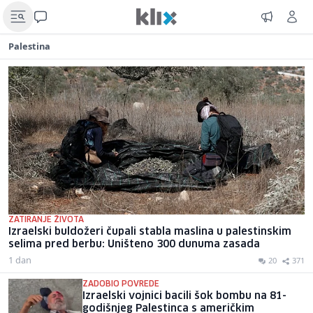
Palestina
ZATIRANJE ŽIVOTA
Izraelski buldožeri čupali stabla maslina u palestinskim
selima pred berbu: Uništeno 300 dunuma zasada
1 dan
20
371
ZADOBIO POVREDE
Izraelski vojnici bacili šok bombu na 81-
godišnjeg Palestinca s američkim