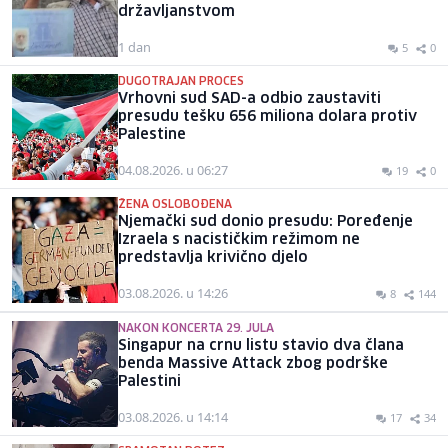
državljanstvom
1 dan
5
0
DUGOTRAJAN PROCES
Vrhovni sud SAD-a odbio zaustaviti
presudu tešku 656 miliona dolara protiv
Palestine
04.08.2026. u 06:27
19
0
ŽENA OSLOBOĐENA
Njemački sud donio presudu: Poređenje
Izraela s nacističkim režimom ne
predstavlja krivično djelo
03.08.2026. u 14:26
8
144
NAKON KONCERTA 29. JULA
Singapur na crnu listu stavio dva člana
benda Massive Attack zbog podrške
Palestini
03.08.2026. u 14:14
17
34