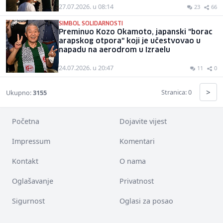
27.07.2026. u 08:14
23
66
SIMBOL SOLIDARNOSTI
Preminuo Kozo Okamoto, japanski "borac
arapskog otpora" koji je učestvovao u
napadu na aerodrom u Izraelu
24.07.2026. u 20:47
11
0
>
Stranica: 0
Ukupno:
3155
Početna
Dojavite vijest
Impressum
Komentari
Kontakt
O nama
Oglašavanje
Privatnost
Sigurnost
Oglasi za posao