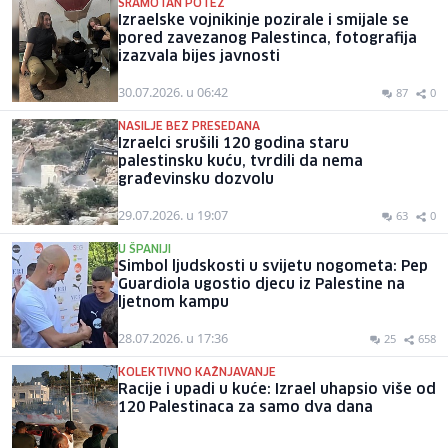
SRAMOTAN POTEZ
Izraelske vojnikinje pozirale i smijale se
pored zavezanog Palestinca, fotografija
izazvala bijes javnosti
30.07.2026. u 06:42
87
0
NASILJE BEZ PRESEDANA
Izraelci srušili 120 godina staru
palestinsku kuću, tvrdili da nema
građevinsku dozvolu
29.07.2026. u 19:07
63
0
U ŠPANIJI
Simbol ljudskosti u svijetu nogometa: Pep
Guardiola ugostio djecu iz Palestine na
ljetnom kampu
28.07.2026. u 17:36
25
658
KOLEKTIVNO KAŽNJAVANJE
Racije i upadi u kuće: Izrael uhapsio više od
120 Palestinaca za samo dva dana