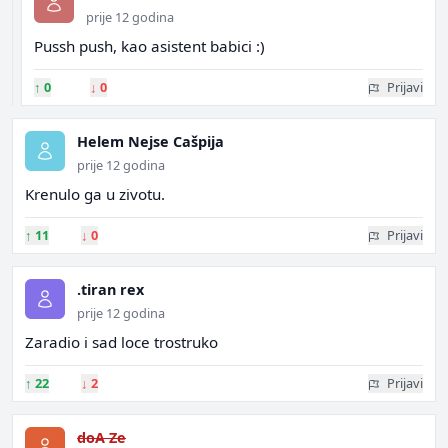
prije 12 godina
Pussh push, kao asistent babici :)
↑
0
↓
0
Prijavi
Helem Nejse Cašpija
prije 12 godina
Krenulo ga u zivotu.
↑
11
↓
0
Prijavi
.tiran rex
prije 12 godina
Zaradio i sad loce trostruko
↑
22
↓
2
Prijavi
doA Ze