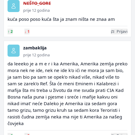
NEŠTO_GORE
prije 12 godina
kuća poso poso kuća šta ja znam ništa ne znaa am
↑
2
↓
1
Prijavi
zambaklija
prije 12 godina
da leeeko je a m e r i ka Amerika, Amerika zemlja preko
mora nek ne ide, nek ne ide k'o ići ne mora Ja sam bio,
ja sam bio pa sam se opek'o nikad više, nikad više to
sam se zarek'o Ref. Šta će meni Eminem i Kalabrezi i
mafija šta mi treba u životu da me svuda prati CIA Kad
Bosna naša puna i pjesme i sreće i mafije kakvu oni
nikad imat' neće Daleko je Amerika iza sedam gora
tamo grizu, tamo grizu kruh sa sedam kora Teroristi i
rasisti čudna zemlja neka ma nije ti Amerika za našeg
čovjeka