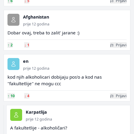
↑
6
↓
5
Prijavi
Afghanistan
prije 12 godina
Dobar ovaj, treba to zalit' jarane :)
↑
2
↓
1
Prijavi
en
prije 12 godina
kod njih alkoholicari dobijaju pos'o a kod nas
''fakultetlije'' ne mogu ccc
↑
10
↓
4
Prijavi
Karpatlija
prije 12 godina
A fakultetlije - alkoholičari?