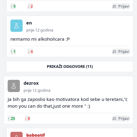
↑
5
↓
2
Prijavi
en
prije 12 godina
nemamo mi alkoholicara :P
↑
1
↓
4
Prijavi
PRIKAŽI ODGOVORE (11)
dezrox
prije 12 godina
Ja bih ga zaposlio kao motivatora kod sebe u teretani,"c
mon you can do that,just one more " :)
↑
25
↓
0
Prijavi
baboatif