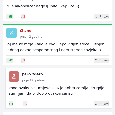
Nije alkoholicar nego ljubitelj kapljice :-)
↑
63
↓
3
Prijavi
Chanel
prije 12 godina
Joj majko moja!Kako je ovo lijepo vidjeti,sreca i uspjeh
jednog davno bespomocnog i napustenog covjeka :)
↑
42
↓
2
Prijavi
pero_zdero
prije 12 godina
zbog ovakvih slucajeva USA je dobra zemlja. drugdje
sumnjam da bi dobio ovakvu sansu.
↑
1
↓
0
Prijavi