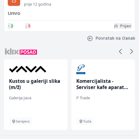
prije 12 godina
Umro
↑
2
↓
5
Prijavi
Povratak na članak
Kustos u galeriji slika
Komercijalista -
(m/ž)
Serviser kafe aparata
(m/ž)
Galerija Java
P Trade
Sarajevo
Tuzla