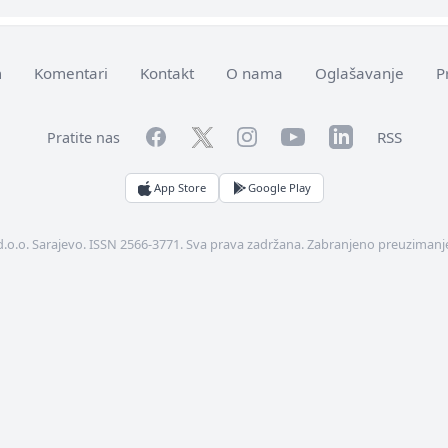
m
Komentari
Kontakt
O nama
Oglašavanje
P
Facebook
YouTube
LinkedIn
Twitter
Instagram
RSS
Pratite nas
App Store
Google Play
d.o.o. Sarajevo. ISSN 2566-3771. Sva prava zadržana. Zabranjeno preuzimanje