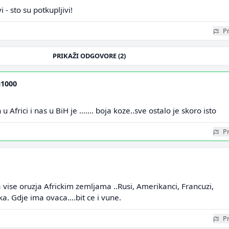
i - sto su potkupljivi!
Pr
PRIKAŽI ODGOVORE (2)
i1000
u Africi i nas u BiH je ....... boja koze..sve ostalo je skoro isto
Pr
a vise oruzja Africkim zemljama ..Rusi, Amerikanci, Francuzi,
rka. Gdje ima ovaca....bit ce i vune.
Pr