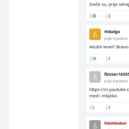
Inače su, prije ukra
↑
30
↓
2
Hidalgo
prije 4 godine
Akutni level? Bravo 
↑
14
↓
1
fbUser1635
prije 4 godine
https://m.youtube.
med i mlijeko.
↑
1
↓
1
Rikitikidon