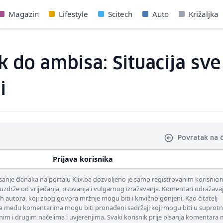
Magazin
Lifestyle
Scitech
Auto
Križaljka
k do ambisa: Situacija sve
i
Povratak na 
Prijava korisnika
nje članaka na portalu Klix.ba dozvoljeno je samo registrovanim korisnici
uzdrže od vrijeđanja, psovanja i vulgarnog izražavanja. Komentari odražava
ih autora, koji zbog govora mržnje mogu biti i krivično gonjeni. Kao čitatelj
 među komentarima mogu biti pronađeni sadržaji koji mogu biti u suprotn
nim i drugim načelima i uvjerenjima. Svaki korisnik prije pisanja komentara