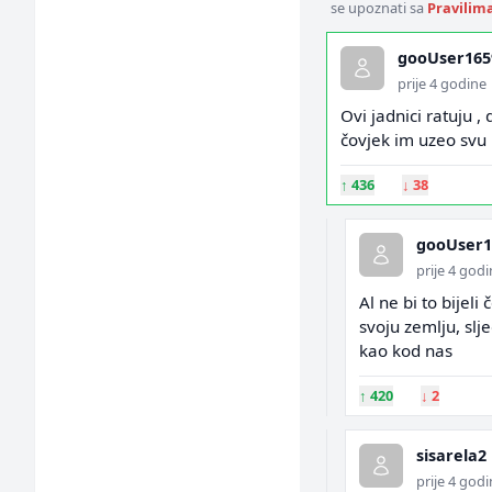
se upoznati sa
Pravilim
gooUser165
prije 4 godine
Ovi jadnici ratuju ,
čovjek im uzeo svu 
↑
436
↓
38
gooUser1
prije 4 god
Al ne bi to bijel
svoju zemlju, slj
kao kod nas
↑
420
↓
2
sisarela2
prije 4 god