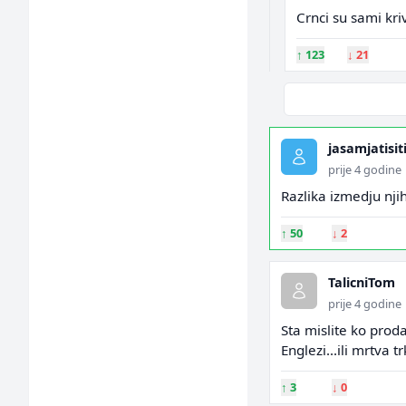
Crnci su sami kriv
↑
123
↓
21
jasamjatisit
prije 4 godine
Razlika izmedju njih 
↑
50
↓
2
TalicniTom
prije 4 godine
Sta mislite ko prod
Englezi...ili mrtva t
↑
3
↓
0