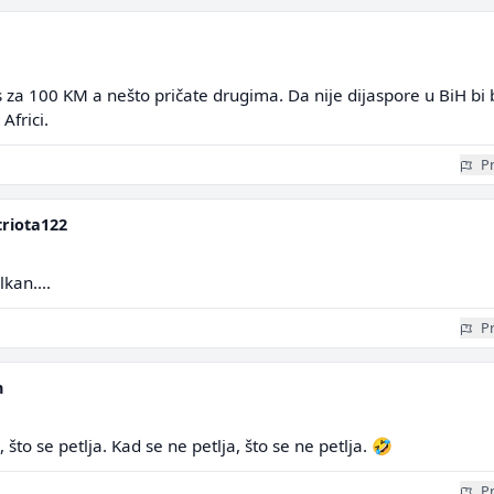
s za 100 KM a nešto pričate drugima. Da nije dijaspore u BiH bi 
Africi.
Pr
riota122
kan....
Pr
n
 što se petlja. Kad se ne petlja, što se ne petlja. 🤣
Pr