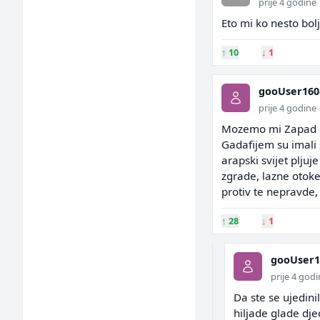
prije 4 godine
Eto mi ko nesto bolj
↑
10
↓
1
gooUser160
prije 4 godine
Mozemo mi Zapad kriv
Gadafijem su imali s
arapski svijet plju
zgrade, lazne otoke
protiv te nepravde, 
↑
28
↓
1
gooUser1
prije 4 god
Da ste se ujedinil
hiljade glade djec