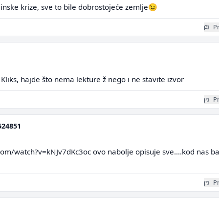
jinske krize, sve to bile dobrostojeće zemlje😉
Pr
Kliks, hajde što nema lekture ž nego i ne stavite izvor
Pr
524851
com/watch?v=kNJv7dKc3oc ovo nabolje opisuje sve....kod nas b
Pr