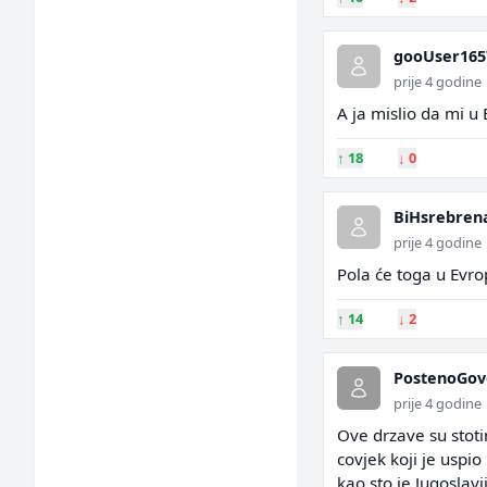
gooUser165
prije 4 godine
A ja mislio da mi 
↑
18
↓
0
BiHsrebren
prije 4 godine
Pola će toga u Evro
↑
14
↓
2
PostenoGov
prije 4 godine
Ove drzave su stoti
covjek koji je uspi
kao sto je Jugoslavi