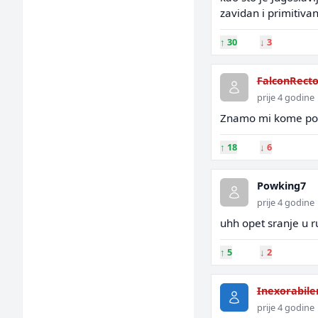
zavidan i primitiva
↑
30
↓
3
FalconRecto
prije 4 godine
Znamo mi kome pogod
↑
18
↓
6
Powking7
prije 4 godine
uhh opet sranje u r
↑
5
↓
2
Inexorabil
prije 4 godine