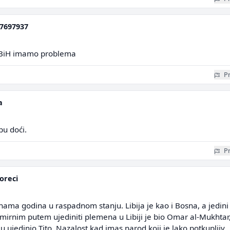
7697937
u BiH imamo problema
Pr
a
pu doći.
Pr
oreci
nama godina u raspadnom stanju. Libija je kao i Bosna, a jedini
o mirnim putem ujediniti plemena u Libiji je bio Omar al-Mukhtar
ju ujedinio Tito. Nazalost kad imas narod koji je lako potkupljiv,