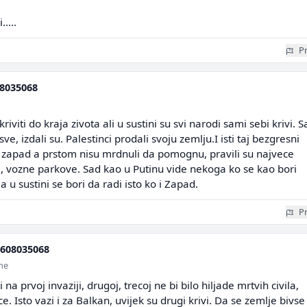
i…..
Pr
8035068
iti do kraja zivota ali u sustini su svi narodi sami sebi krivi. S
ve, izdali su. Palestinci prodali svoju zemlju.I isti taj bezgresni
je zapad a prstom nisu mrdnuli da pomognu, pravili su najvece
, vozne parkove. Sad kao u Putinu vide nekoga ko se kao bori
a u sustini se bori da radi isto ko i Zapad.
Pr
608035068
ine
i na prvoj invaziji, drugoj, trecoj ne bi bilo hiljade mrtvih civila,
e. Isto vazi i za Balkan, uvijek su drugi krivi. Da se zemlje bivse