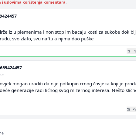
a i uslovima korištenja komentara
.
9424457
 drže iz u plemenima i non stop im bacaju kosti za sukobe dok bij
rudu, svo zlato, svu naftu a njima dao puške
Pr
659424457
ine
i čovjek mogao uraditi da nije potkupio crnog čovjeka koji je pro
edeće generacije radi ličnog svog mizernog interesa. Nešto sličn
Pr
ine