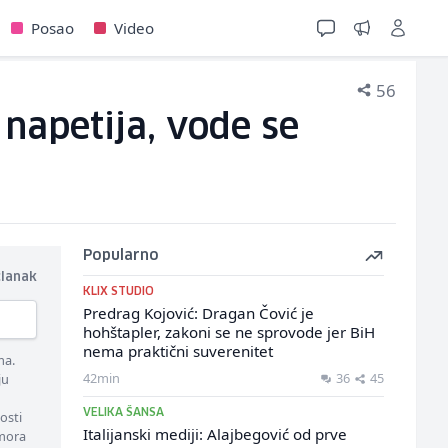
Posao
Video
56
 napetija, vode se
Popularno
članak
KLIX STUDIO
Predrag Kojović: Dragan Čović je
hohštapler, zakoni se ne sprovode jer BiH
nema praktični suverenitet
ma.
42min
36
45
ju
VELIKA ŠANSA
osti
Italijanski mediji: Alajbegović od prve
 mora