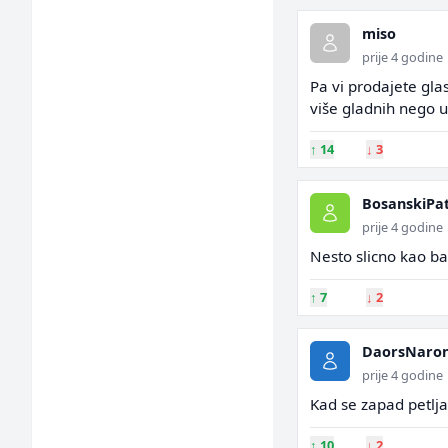
miso
prije 4 godine
Pa vi prodajete gla
više gladnih nego u 
↑
14
↓
3
BosanskiPat
prije 4 godine
Nesto slicno kao bal
↑
7
↓
2
DaorsNaro
prije 4 godine
Kad se zapad petlja,
↑
10
↓
2