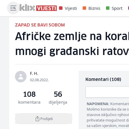
Vijesti
Biznis
Sport
ZAPAD SE BAVI SOBOM
Afričke zemlje na kora
mnogi građanski ratov
F. H.
02.08.2022.
Komentari (108)
108
56
komentara
dijeljenja
NAPOMENA:
Komentarisa
Molimo korisnike da se s
stavove isključivo njihov
Podijeli
prihvatate mogućnost da
sa vašim vjerskim, moral