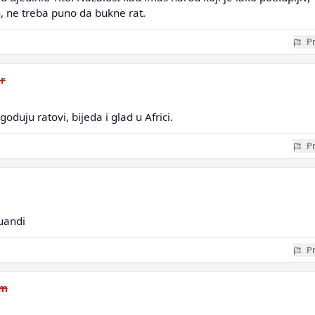
n, ne treba puno da bukne rat.
Pr
r
uju ratovi, bijeda i glad u Africi.
Pr
uandi
Pr
em