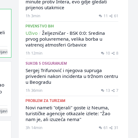
minute protiv Intera, evo gdje gledati
prijenos utakmice
1h 3min
11
61
PRVENSTVO BIH
eli
Uživo
/
Željezničar - BSK 0:0: Sredina
prvog poluvremena, velika borba u
vatrenoj atmosferi Grbavice
ijavi
1h 12min
10
8
SUKOB S OSIGURANJEM
Sergej Trifunović i njegova supruga
privedeni nakon incidenta u tržnom centru
u Beogradu
dao
1h 36min
13
7
o
PROBLEM ZA TURIZAM
Novi nameti "otjerali" goste iz Neuma,
ijavi
turističke agencije otkazale izlete: "Žao
nam je, ali izuzeća nema"
3h 14min
61
31