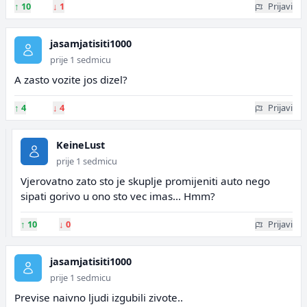
↑
10
↓
1
Prijavi
jasamjatisiti1000
prije 1 sedmicu
A zasto vozite jos dizel?
↑
4
↓
4
Prijavi
KeineLust
prije 1 sedmicu
Vjerovatno zato sto je skuplje promijeniti auto nego
sipati gorivo u ono sto vec imas... Hmm?
↑
10
↓
0
Prijavi
jasamjatisiti1000
prije 1 sedmicu
Previse naivno ljudi izgubili zivote..