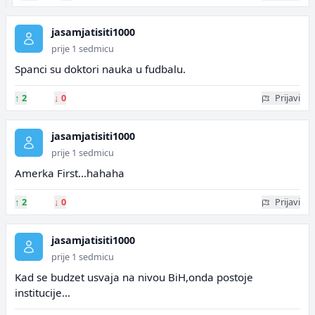
jasamjatisiti1000
prije 1 sedmicu
Spanci su doktori nauka u fudbalu.
↑
2
↓
0
Prijavi
jasamjatisiti1000
prije 1 sedmicu
Amerka First...hahaha
↑
2
↓
0
Prijavi
jasamjatisiti1000
prije 1 sedmicu
Kad se budzet usvaja na nivou BiH,onda postoje
institucije...