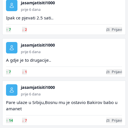
jasamjatisiti1000
prije 6 dana
Ipak ce pjevati 2.5 sati..
↑
7
↓
2
Prijavi
jasamjatisiti1000
prije 6 dana
A gdje je to drugacije..
↑
7
↓
1
Prijavi
jasamjatisiti1000
prije 6 dana
Pare ulaze u Srbiju,Bosnu mu je ostavio Bakirov babo u
amanet
↑
14
↓
7
Prijavi