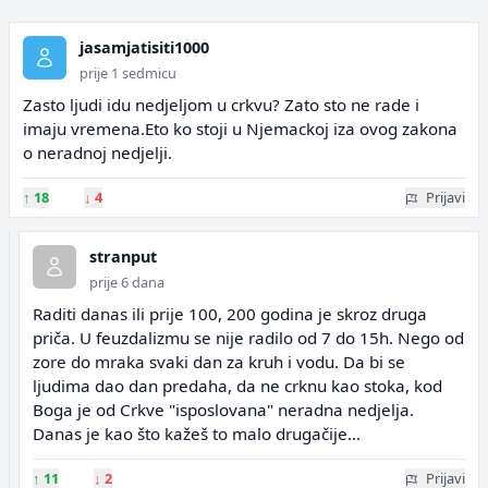
jasamjatisiti1000
prije 1 sedmicu
Zasto ljudi idu nedjeljom u crkvu? Zato sto ne rade i
imaju vremena.Eto ko stoji u Njemackoj iza ovog zakona
o neradnoj nedjelji.
↑
18
↓
4
Prijavi
stranput
prije 6 dana
Raditi danas ili prije 100, 200 godina je skroz druga
priča. U feuzdalizmu se nije radilo od 7 do 15h. Nego od
zore do mraka svaki dan za kruh i vodu. Da bi se
ljudima dao dan predaha, da ne crknu kao stoka, kod
Boga je od Crkve "isposlovana" neradna nedjelja.
Danas je kao što kažeš to malo drugačije...
↑
11
↓
2
Prijavi