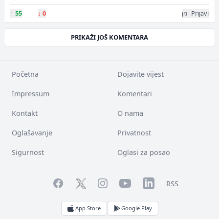
↑
55
↓
0
Prijavi
PRIKAŽI JOŠ KOMENTARA
Početna
Dojavite vijest
Impressum
Komentari
Kontakt
O nama
Oglašavanje
Privatnost
Sigurnost
Oglasi za posao
Facebook
YouTube
LinkedIn
Twitter
Instagram
RSS
App Store
Google Play