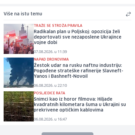
Više na istu temu
TRAŽE SE STROŽA PRAVILA
Radikalan plan u Poljskoj: opozicija želi
deportovati sve nezaposlene Ukrajince
vojne dobi
07.08.2026. u 11:39
NAPAD DRONOVIMA
Žestok udar na rusku naftnu industriju:
Pogođene strateške rafinerije Slavneft-
Yanos i Bashneft-Novoil
06.08.2026. u 22:10
POSLJEDICE RATA
Snimci kao iz horor filmova: Hiljade
kvadratnih kilometara šuma u Ukrajini su
prekrivene optičkim kablovima
06.08.2026. u 16:47