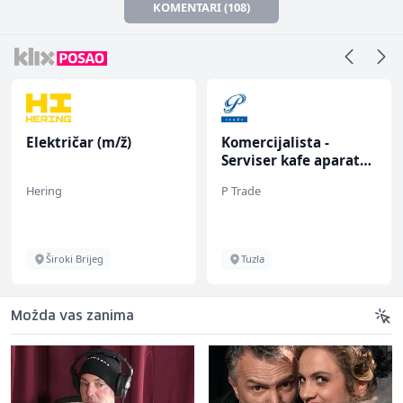
KOMENTARI (108)
Električar (m/ž)
Komercijalista -
Serviser kafe aparata
(m/ž)
Hering
P Trade
Široki Brijeg
Tuzla
Možda vas zanima