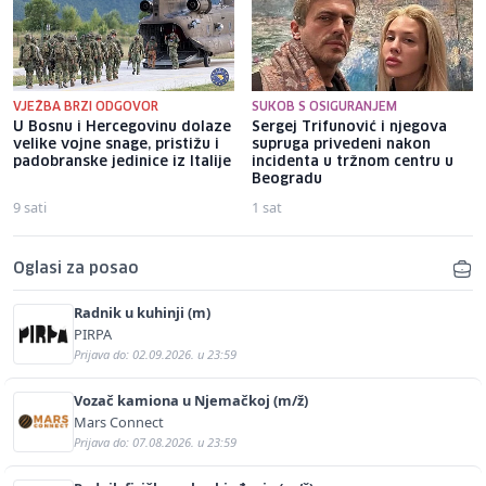
VJEŽBA BRZI ODGOVOR
SUKOB S OSIGURANJEM
U Bosnu i Hercegovinu dolaze
Sergej Trifunović i njegova
velike vojne snage, pristižu i
supruga privedeni nakon
padobranske jedinice iz Italije
incidenta u tržnom centru u
Beogradu
9 sati
1 sat
Oglasi za posao
Radnik u kuhinji (m)
PIRPA
Prijava do: 02.09.2026. u 23:59
Vozač kamiona u Njemačkoj (m/ž)
Mars Connect
Prijava do: 07.08.2026. u 23:59