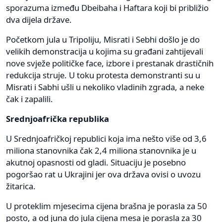
sporazuma između Dbeibaha i Haftara koji bi približio
dva dijela države.
Početkom jula u Tripoliju, Misrati i Sebhi došlo je do
velikih demonstracija u kojima su građani zahtijevali
nove svježe političke face, izbore i prestanak drastičnih
redukcija struje. U toku protesta demonstranti su u
Misrati i Sabhi ušli u nekoliko vladinih zgrada, a neke
čak i zapalili.
Srednjoafrička republika
U Srednjoafričkoj republici koja ima nešto više od 3,6
miliona stanovnika čak 2,4 miliona stanovnika je u
akutnoj opasnosti od gladi. Situaciju je posebno
pogoršao rat u Ukrajini jer ova država ovisi o uvozu
žitarica.
U proteklim mjesecima cijena brašna je porasla za 50
posto, a od juna do jula cijena mesa je porasla za 30