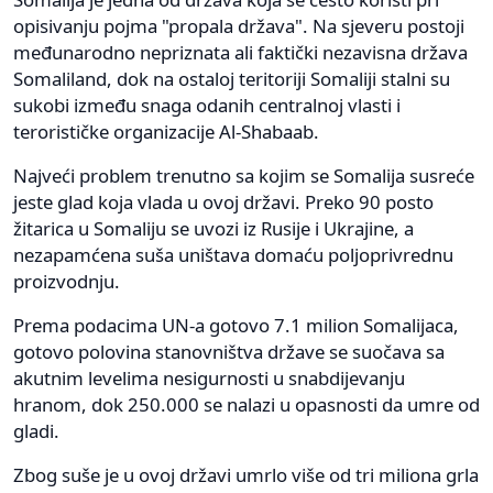
opisivanju pojma "propala država". Na sjeveru postoji
međunarodno nepriznata ali faktički nezavisna država
Somaliland, dok na ostaloj teritoriji Somaliji stalni su
sukobi između snaga odanih centralnoj vlasti i
terorističke organizacije Al-Shabaab.
Najveći problem trenutno sa kojim se Somalija susreće
jeste glad koja vlada u ovoj državi. Preko 90 posto
žitarica u Somaliju se uvozi iz Rusije i Ukrajine, a
nezapamćena suša uništava domaću poljoprivrednu
proizvodnju.
Prema podacima UN-a gotovo 7.1 milion Somalijaca,
gotovo polovina stanovništva države se suočava sa
akutnim levelima nesigurnosti u snabdijevanju
hranom, dok 250.000 se nalazi u opasnosti da umre od
gladi.
Zbog suše je u ovoj državi umrlo više od tri miliona grla