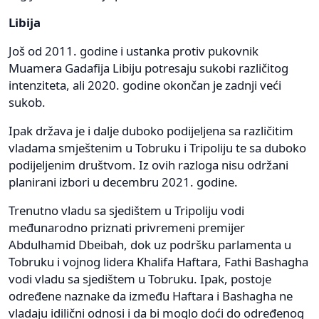
Libija
Još od 2011. godine i ustanka protiv pukovnik
Muamera Gadafija Libiju potresaju sukobi različitog
intenziteta, ali 2020. godine okončan je zadnji veći
sukob.
Ipak država je i dalje duboko podijeljena sa različitim
vladama smještenim u Tobruku i Tripoliju te sa duboko
podijeljenim društvom. Iz ovih razloga nisu održani
planirani izbori u decembru 2021. godine.
Trenutno vladu sa sjedištem u Tripoliju vodi
međunarodno priznati privremeni premijer
Abdulhamid Dbeibah, dok uz podršku parlamenta u
Tobruku i vojnog lidera Khalifa Haftara, Fathi Bashagha
vodi vladu sa sjedištem u Tobruku. Ipak, postoje
određene naznake da između Haftara i Bashagha ne
vladaju idilični odnosi i da bi moglo doći do određenog