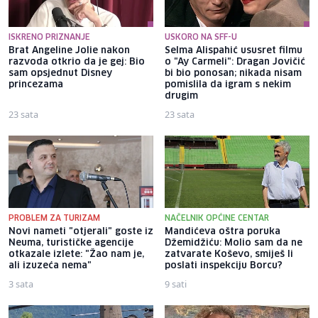
ISKRENO PRIZNANJE
USKORO NA SFF-U
Brat Angeline Jolie nakon
Selma Alispahić ususret filmu
razvoda otkrio da je gej: Bio
o "Ay Carmeli": Dragan Jovičić
sam opsjednut Disney
bi bio ponosan; nikada nisam
princezama
pomislila da igram s nekim
drugim
23 sata
23 sata
PROBLEM ZA TURIZAM
NAČELNIK OPĆINE CENTAR
Novi nameti "otjerali" goste iz
Mandićeva oštra poruka
Neuma, turističke agencije
Džemidžiću: Molio sam da ne
otkazale izlete: "Žao nam je,
zatvarate Koševo, smiješ li
ali izuzeća nema"
poslati inspekciju Borcu?
3 sata
9 sati