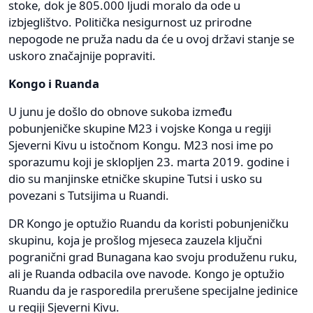
stoke, dok je 805.000 ljudi moralo da ode u
izbjeglištvo. Politička nesigurnost uz prirodne
nepogode ne pruža nadu da će u ovoj državi stanje se
uskoro značajnije popraviti.
Kongo i Ruanda
U junu je došlo do obnove sukoba između
pobunjeničke skupine M23 i vojske Konga u regiji
Sjeverni Kivu u istočnom Kongu. M23 nosi ime po
sporazumu koji je sklopljen 23. marta 2019. godine i
dio su manjinske etničke skupine Tutsi i usko su
povezani s Tutsijima u Ruandi.
DR Kongo je optužio Ruandu da koristi pobunjeničku
skupinu, koja je prošlog mjeseca zauzela ključni
pogranični grad Bunagana kao svoju produženu ruku,
ali je Ruanda odbacila ove navode. Kongo je optužio
Ruandu da je rasporedila prerušene specijalne jedinice
u regiji Sjeverni Kivu.