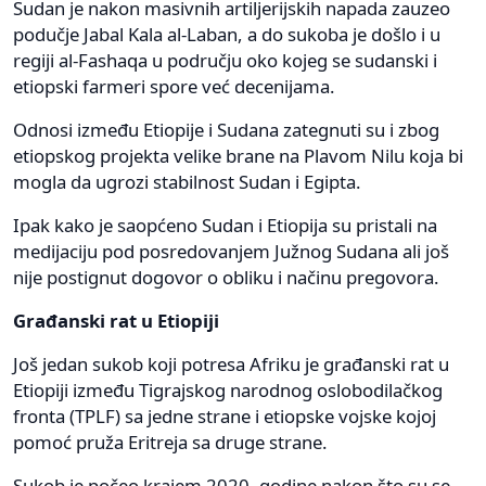
Sudan je nakon masivnih artiljerijskih napada zauzeo
podučje Jabal Kala al-Laban, a do sukoba je došlo i u
regiji al-Fashaqa u području oko kojeg se sudanski i
etiopski farmeri spore već decenijama.
Odnosi između Etiopije i Sudana zategnuti su i zbog
etiopskog projekta velike brane na Plavom Nilu koja bi
mogla da ugrozi stabilnost Sudan i Egipta.
Ipak kako je saopćeno Sudan i Etiopija su pristali na
medijaciju pod posredovanjem Južnog Sudana ali još
nije postignut dogovor o obliku i načinu pregovora.
Građanski rat u Etiopiji
Još jedan sukob koji potresa Afriku je građanski rat u
Etiopiji između Tigrajskog narodnog oslobodilačkog
fronta (TPLF) sa jedne strane i etiopske vojske kojoj
pomoć pruža Eritreja sa druge strane.
Sukob je počeo krajem 2020. godine nakon što su se