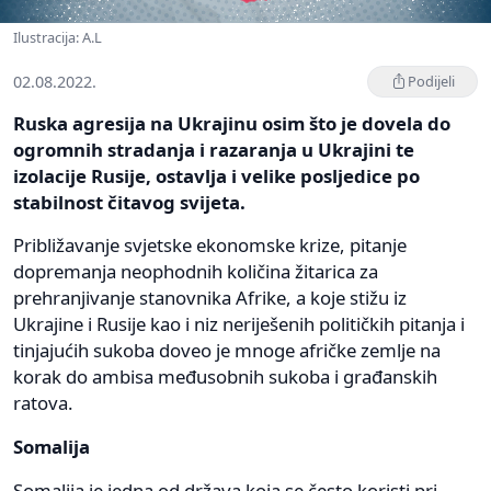
Ilustracija: A.L
02.08.2022.
Podijeli
Ruska agresija na Ukrajinu osim što je dovela do
ogromnih stradanja i razaranja u Ukrajini te
izolacije Rusije, ostavlja i velike posljedice po
stabilnost čitavog svijeta.
Približavanje svjetske ekonomske krize, pitanje
dopremanja neophodnih količina žitarica za
prehranjivanje stanovnika Afrike, a koje stižu iz
Ukrajine i Rusije kao i niz neriješenih političkih pitanja i
tinjajućih sukoba doveo je mnoge afričke zemlje na
korak do ambisa međusobnih sukoba i građanskih
ratova.
Somalija
Somalija je jedna od država koja se često koristi pri