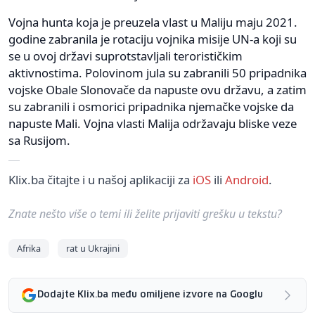
Vojna hunta koja je preuzela vlast u Maliju maju 2021.
godine zabranila je rotaciju vojnika misije UN-a koji su
se u ovoj državi suprotstavljali terorističkim
aktivnostima. Polovinom jula su zabranili 50 pripadnika
vojske Obale Slonovače da napuste ovu državu, a zatim
su zabranili i osmorici pripadnika njemačke vojske da
napuste Mali. Vojna vlasti Malija održavaju bliske veze
sa Rusijom.
Klix.ba čitajte i u našoj aplikaciji za
iOS
ili
Android
.
Znate nešto više o temi ili želite prijaviti grešku u tekstu?
Afrika
rat u Ukrajini
Dodajte Klix.ba među omiljene izvore na Googlu