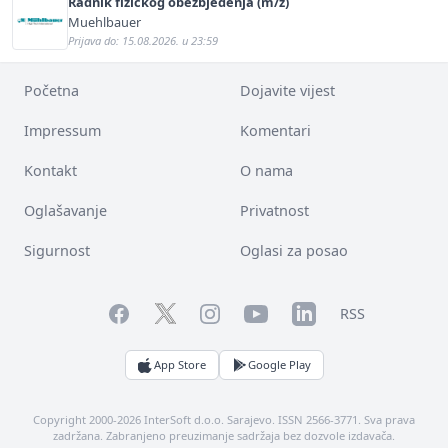
Radnik fizičkog obezbjeđenja (m/ž)
Muehlbauer
Prijava do: 15.08.2026. u 23:59
Početna
Dojavite vijest
Impressum
Komentari
Kontakt
O nama
Oglašavanje
Privatnost
Sigurnost
Oglasi za posao
Facebook
YouTube
LinkedIn
Twitter
Instagram
RSS
App Store
Google Play
Copyright 2000-2026 InterSoft d.o.o. Sarajevo. ISSN 2566-3771. Sva prava
zadržana. Zabranjeno preuzimanje sadržaja bez dozvole izdavača.