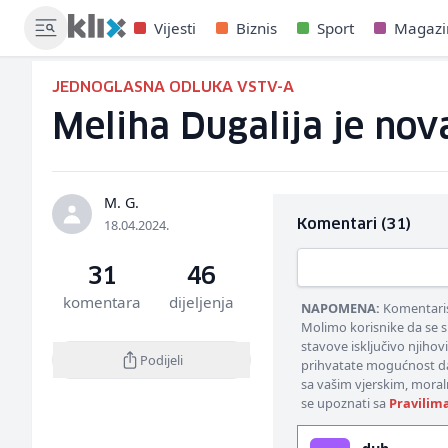
Vijesti
Biznis
Sport
Magazi
JEDNOGLASNA ODLUKA VSTV-A
Meliha Dugalija je nova
M. G.
18.04.2024.
Komentari (31)
31
46
komentara
dijeljenja
NAPOMENA:
Komentarisa
Molimo korisnike da se s
stavove isključivo njihov
Podijeli
prihvatate mogućnost da
sa vašim vjerskim, moral
se upoznati sa
Pravilim