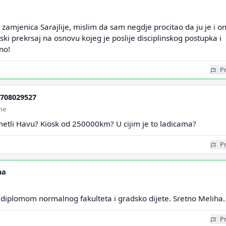
a zamjenica Sarajlije, mislim da sam negdje procitao da ju je i o
inski prekrsaj na osnovu kojeg je poslije disciplinskog postupka i
no!
Pr
708029527
ine
hmetli Havu? Kiosk od 250000km? U cijim je to ladicama?
Pr
na
 diplomom normalnog fakulteta i gradsko dijete. Sretno Meliha.
Pr