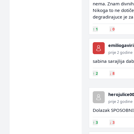
nema. Znam divnih k
Nikoga to ne dotiče 
degradirajuce je za
↑
1
↓
0
emiliogavir
prije 2 godine
sabina sarajlija dab
↑
2
↓
8
herojulice0
prije 2 godine
Dolazak SPOSOBN
↑
3
↓
3