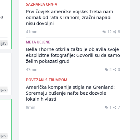
SAZNANJA CNN-A
Prvi čovjek američke vojske: Treba nam
na
odmak od rata s Iranom, zračni napadi
nisu dovoljni
41min
12
8
ijavi
META UCJENE
Bella Thorne otkrila zašto je objavila svoje
eksplicitne fotografije: Govorili su da samo
želim pokazati grudi
47min
2
0
POVEZANI S TRUMPOM
Američka kompanija stigla na Grenland:
ijavi
Spremaju bušenje nafte bez dozvole
lokalnih vlasti
9min
1
7
ijavi