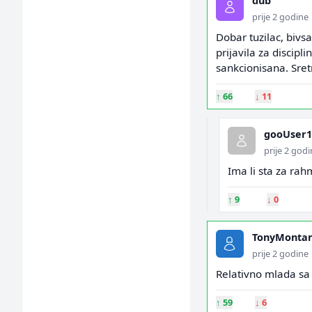
dub
prije 2 godine
Dobar tuzilac, bivs
prijavila za discipl
sankcionisana. Sret
↑
66
↓
11
gooUser1
prije 2 god
Ima li sta za ra
↑
9
↓
0
TonyMonta
prije 2 godine
Relativno mlada sa
↑
59
↓
6