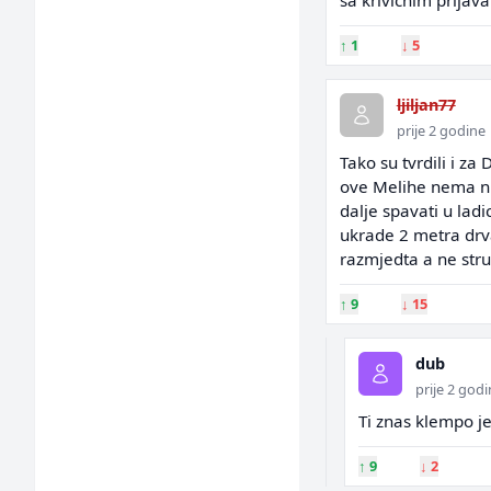
sa krivicnim prijav
↑
1
↓
5
ljiljan77
prije 2 godine
Tako su tvrdili i za
ove Melihe nema ni
dalje spavati u ladi
ukrade 2 metra drva
razmjedta a ne stru
↑
9
↓
15
dub
prije 2 god
Ti znas klempo j
↑
9
↓
2