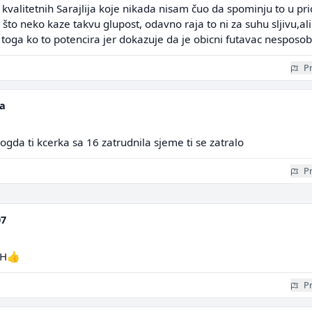
valitetnih Sarajlija koje nikada nisam čuo da spominju to u pric
što neko kaze takvu glupost, odavno raja to ni za suhu sljivu,ali
 toga ko to potencira jer dokazuje da je obicni futavac nesposob
Pr
ia
ogda ti kcerka sa 16 zatrudnila sjeme ti se zatralo
Pr
07
IH👍
Pr