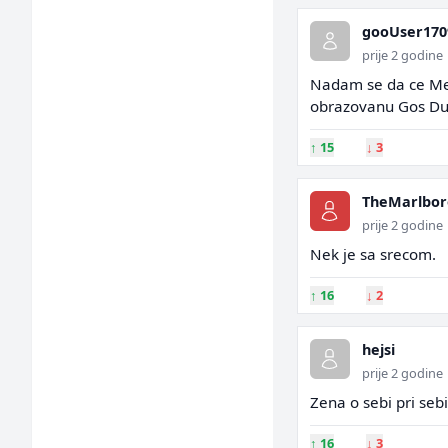
gooUser170
prije 2 godine
Nadam se da ce Meli
obrazovanu Gos Du
↑
15
↓
3
TheMarlbo
prije 2 godine
Nek je sa srecom.
↑
16
↓
2
hejsi
prije 2 godine
Zena o sebi pri sebi
↑
16
↓
3