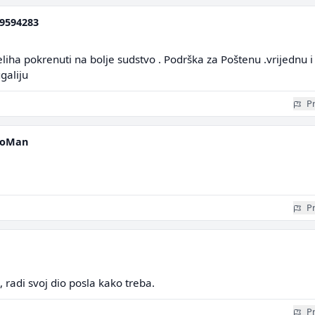
9594283
ha pokrenuti na bolje sudstvo . Podrška za Poštenu .vrijednu i
galiju
Pr
roMan
Pr
, radi svoj dio posla kako treba.
Pr