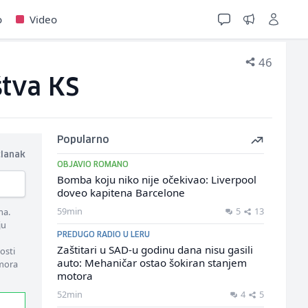
o
Video
46
štva KS
Popularno
članak
OBJAVIO ROMANO
Bomba koju niko nije očekivao: Liverpool
doveo kapitena Barcelone
59min
5
13
ma.
ju
PREDUGO RADIO U LERU
Zaštitari u SAD-u godinu dana nisu gasili
osti
auto: Mehaničar ostao šokiran stanjem
 mora
motora
52min
4
5