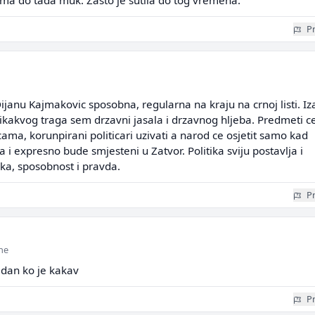
ama do tada muk. Zasto je sutila do tog vremena.
Pr
 Dijanu Kajmakovic sposobna, regularna na kraju na crnoj listi. Iz
kakvog traga sem drzavni jasala i drzavnog hljeba. Predmeti ce
cama, korunpirani politicari uzivati a narod ce osjetit samo kad
 i expresno bude smjesteni u Zatvor. Politika sviju postavlja i
ka, sposobnost i pravda.
Pr
ine
edan ko je kakav
Pr