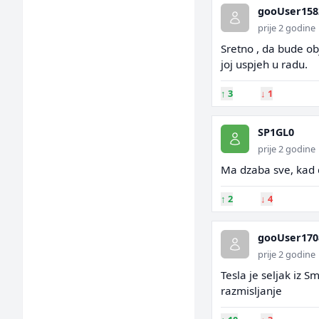
gooUser158
prije 2 godine
Sretno , da bude ob
joj uspjeh u radu.
↑
3
↓
1
SP1GL0
prije 2 godine
Ma dzaba sve, kad d
↑
2
↓
4
gooUser170
prije 2 godine
Tesla je seljak iz S
razmisljanje