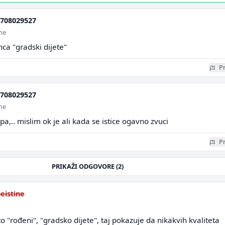
708029527
ine
nca "gradski dijete"
Pr
708029527
ine
..pa,.. mislim ok je ali kada se istice ogavno zvuci
Pr
PRIKAŽI ODGOVORE (2)
eistine
 "rođeni", "gradsko dijete", taj pokazuje da nikakvih kvaliteta