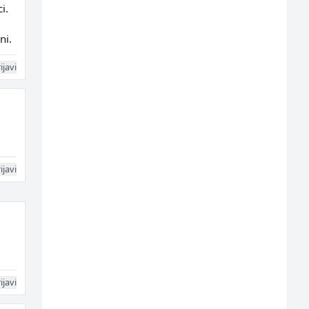
i.
ni.
ijavi
ijavi
ijavi