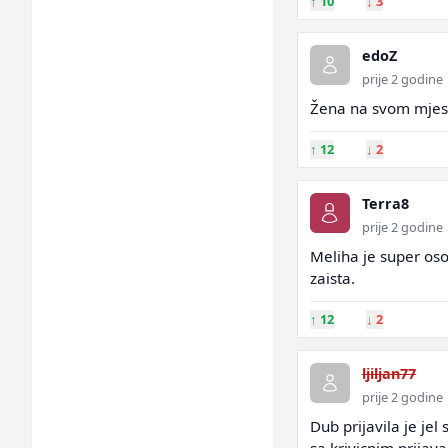
↑
10
↓
3
edoZ
prije 2 godine
Žena na svom mjes
↑
12
↓
2
Terra8
prije 2 godine
Meliha je super oso
zaista.
↑
12
↓
2
ljiljan77
prije 2 godine
Dub prijavila je jel