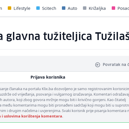
n
Lifestyle
Scitech
Auto
Križaljka
Posa
 glavna tužiteljica Tužila
Povratak na 
Prijava korisnika
nje članaka na portalu Klix.ba dozvoljeno je samo registrovanim korisnici
uzdrže od vrijeđanja, psovanja i vulgarnog izražavanja. Komentari odražava
ih autora, koji zbog govora mržnje mogu biti i krivično gonjeni. Kao čitatelj
 među komentarima mogu biti pronađeni sadržaji koji mogu biti u suprotn
nim i drugim načelima i uvjerenjima. Svaki korisnik prije pisanja komentara
a i uslovima korištenja komentara
.