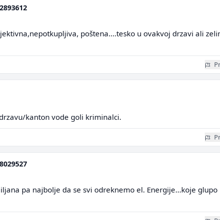
2893612
jektivna,nepotkupljiva, poštena....tesko u ovakvoj drzavi ali zel
Pr
rzavu/kanton vode goli kriminalci.
Pr
8029527
miljana pa najbolje da se svi odreknemo el. Energije...koje glupo