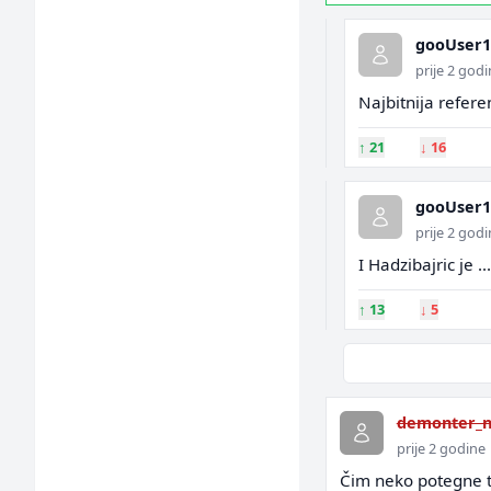
gooUser1
prije 2 god
Najbitnija refere
↑
21
↓
16
gooUser1
prije 2 god
I Hadzibajric je .
↑
13
↓
5
demonter_n
prije 2 godine
Čim neko potegne to