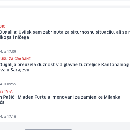
DIO
Dugalija: Uvijek sam zabrinuta za sigurnosnu situaciju, ali se 
ikoga i ničega
4. u 17:39
ORUKU ZA GRAĐANE
Dugalija preuzela dužnost v.d glavne tužiteljice Kantonalnog
tva u Sarajevu
4. u 09:55
VSTV-A
 Pašić i Mladen Furtula imenovani za zamjenike Milanka
ića
4. u 17:16