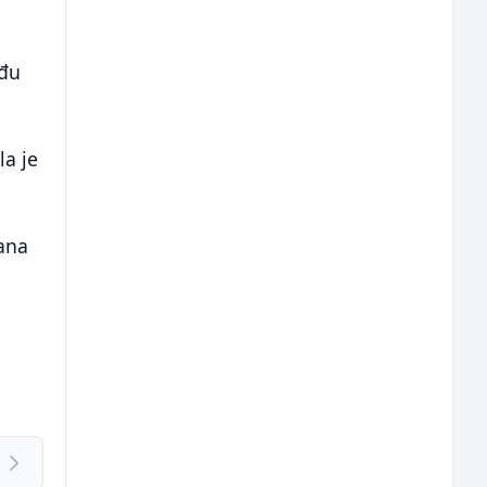
uđu
la je
vana