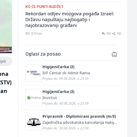
KO ĆE PUNITI BUDŽET
Rekordan odljev mozgova pogađa Izrael:
Državu napuštaju najbogatiji i
najobrazovaniji građani
8h 37min
69
90
Oglasi za posao
jeli
Higijeničarka (ž)
IVF Centar dr. Admir Rama
tona
Prijava do: 09.08.2026. u 23:59
VSTV)
san
Higijeničarka (ž)
Invictus
Prijava do: 30.08.2026. u 23:59
Pripravnik - Diplomirani pravnik (m/ž)
Zajednička advokatska kancelarija Hakija
Kurtović i Adis Kurtović
Prijava do: 30.08.2026. u 23:59