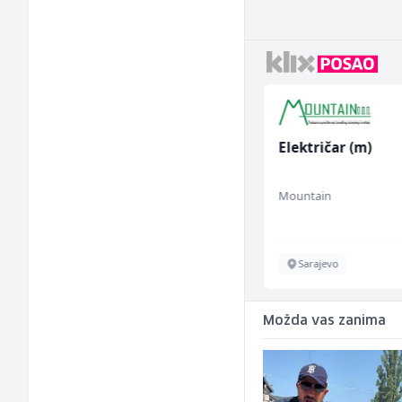
Prodajni savjetnik (m/
Električar (m)
ž)
Tehnolix
Mountain
Sarajevo
Sarajevo
Možda vas zanima