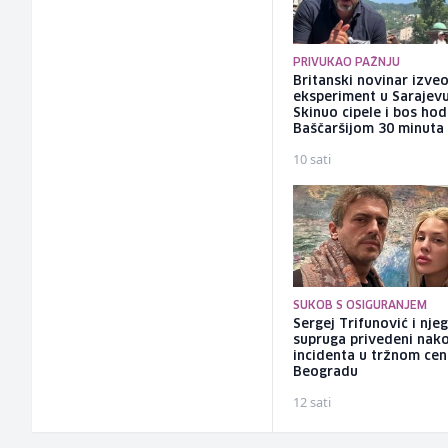
PRIVUKAO PAŽNJU
Britanski novinar izve
eksperiment u Sarajevu
Skinuo cipele i bos ho
Baščaršijom 30 minuta
10 sati
SUKOB S OSIGURANJEM
Sergej Trifunović i nje
supruga privedeni nak
incidenta u tržnom cen
Beogradu
12 sati