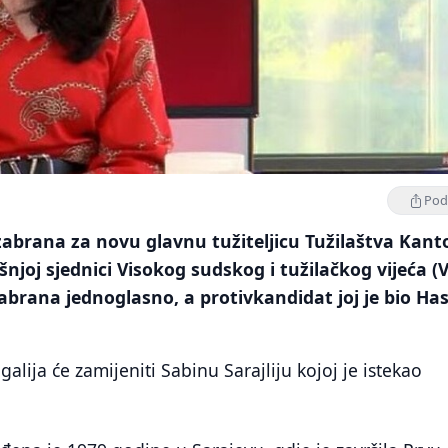
Podi
zabrana za novu glavnu tužiteljicu Tužilaštva Kan
njoj sjednici Visokog sudskog i tužilačkog vijeća (
izabrana jednoglasno, a protivkandidat joj je bio Ha
galija će zamijeniti Sabinu Sarajliju kojoj je istekao