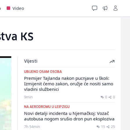
o
Video
štva KS
Vijesti
UBIJENO OSAM OSOBA
Premijer Tajlanda nakon pucnjave u školi:
Izmijenit ćemo zakon, oružje će nositi samo
vladini službenici
9min
0
0
NA AERODROMU U LEIPZIGU
Novi detalji incidenta u Njemačkoj: Vozač
autobusa nogom srušio dron pun eksploziva
7h 54min
15
25