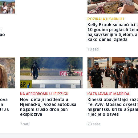
POZIRALA U BIKINIJU
o
U Bosnu i Hercegovinu dolaze
Kelly Brook su naučnici p
:
velike vojne snage, pristižu i
10 godina proglasili že
dao
padobranske jedinice iz Italije
najsavršenijim tijelom, 
kako danas izgleda
19 sati
18 sati
NA AERODROMU U LEIPZIGU
KAŽNJAVANJE MADRIDA
gova
Novi detalji incidenta u
Kineski obavještajci razo
on
Njemačkoj: Vozač autobusa
Tel Aviv: Mossad orkest
tru u
nogom srušio dron pun
migrantsku krizu u Španij
eksploziva
riječ je o osveti
7 sati
23 sata