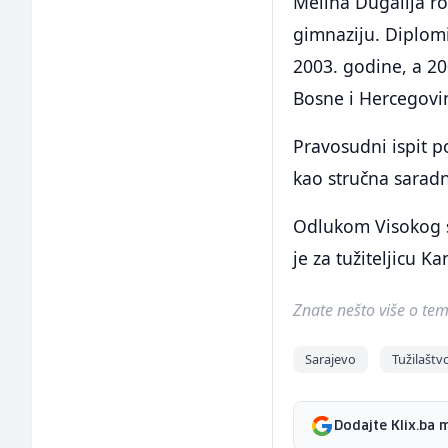
Meliha Dugalija ro
gimnaziju. Diplomi
2003. godine, a 2
Bosne i Hercegovin
Pravosudni ispit p
kao stručna saradni
Odlukom Visokog s
je za tužiteljicu 
Znate nešto više o temi 
Sarajevo
Tužilaštv
Dodajte Klix.ba 