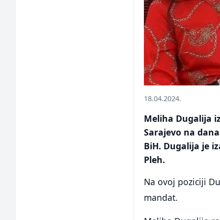
18.04.2024.
Meliha Dugalija i
Sarajevo na današ
BiH. Dugalija je 
Pleh.
Na ovoj poziciji Du
mandat.