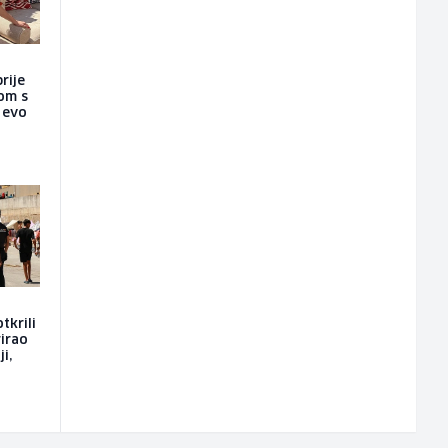
rije
nom s
a evo
tkrili
rirao
i,