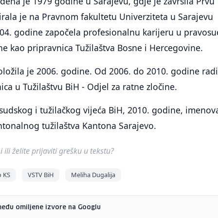
đena je 1979 godine u Sarajevu, gdje je završila Prvu
rala je na Pravnom fakultetu Univerziteta u Sarajevu
004. godine započela profesionalnu karijeru u pravos
e kao pripravnica Tužilaštva Bosne i Hercegovine.
oložila je 2006. godine. Od 2006. do 2010. godine radi
ca u Tužilaštvu BiH - Odjel za ratne zločine.
udskog i tužilačkog vijeća BiH, 2010. godine, imeno
Kantonalnog tužilaštva Kantona Sarajevo.
ili želite prijaviti grešku u tekstu?
o KS
VSTV BiH
Meliha Dugalija
među omiljene izvore na Googlu