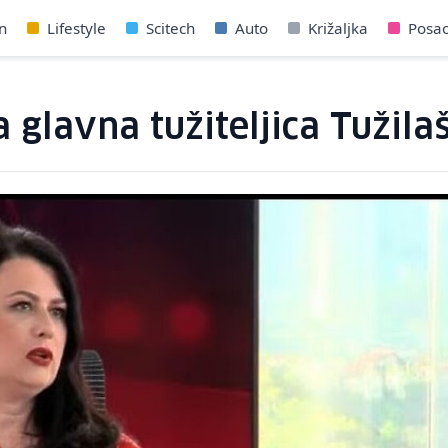
n
Lifestyle
Scitech
Auto
Križaljka
Posa
 glavna tužiteljica Tužila