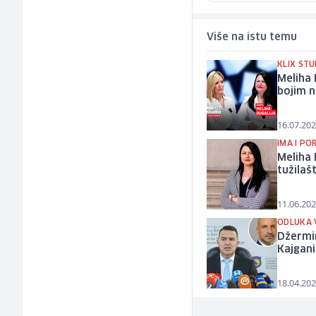
Više na istu temu
KLIX STU
Meliha 
bojim n
16.07.202
IMA I P
Meliha 
tužilaš
11.06.202
ODLUKA 
Džermin
Kajgan
18.04.202