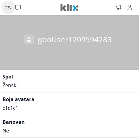
gooUser1709594283
Spol
Ženski
Boja avatara
c1c1c1
Banovan
Ne