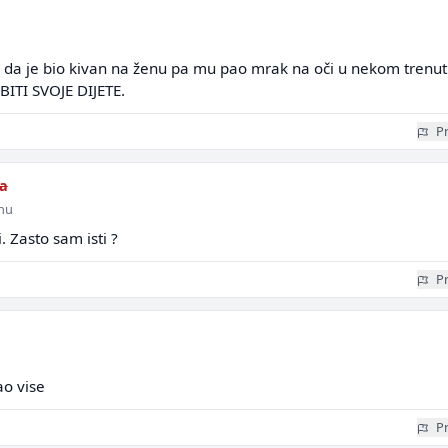
i da je bio kivan na ženu pa mu pao mrak na oči u nekom trenut
ITI SVOJE DIJETE.
Pr
a
inu
. Zasto sam isti ?
Pr
ao vise
Pr