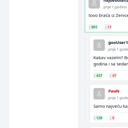
hajdebolan
prije 1 godinu
tooo braća iz Zeni
↑
801
↓
11
gooUser1
prije 1 god
Kakav vazelin? Bo
godina i sa sedam 
↑
437
↓
47
PauN
prije 1 god
Samo najveću ka
↑
128
↓
0