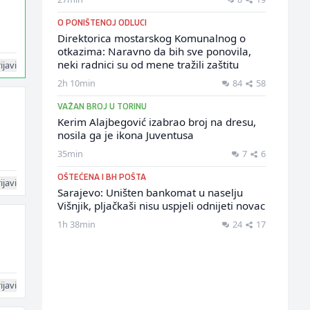
O PONIŠTENOJ ODLUCI
Direktorica mostarskog Komunalnog o
otkazima: Naravno da bih sve ponovila,
neki radnici su od mene tražili zaštitu
ijavi
2h 10min
84
58
VAŽAN BROJ U TORINU
Kerim Alajbegović izabrao broj na dresu,
nosila ga je ikona Juventusa
35min
7
6
OŠTEĆENA I BH POŠTA
ijavi
Sarajevo: Uništen bankomat u naselju
Višnjik, pljačkaši nisu uspjeli odnijeti novac
1h 38min
24
17
ijavi