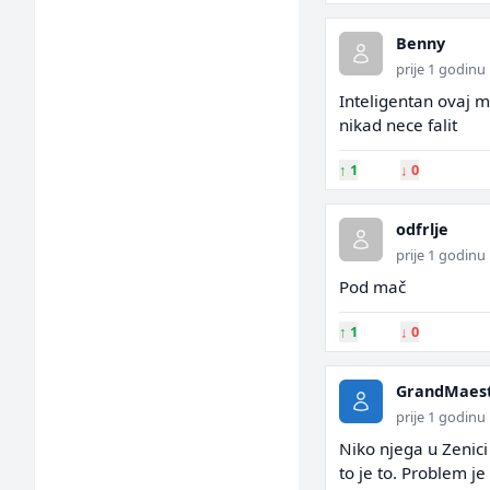
Benny
prije 1 godinu
Inteligentan ovaj 
nikad nece falit
↑
1
↓
0
odfrlje
prije 1 godinu
Pod mač
↑
1
↓
0
GrandMaes
prije 1 godinu
Niko njega u Zenici 
to je to. Problem je