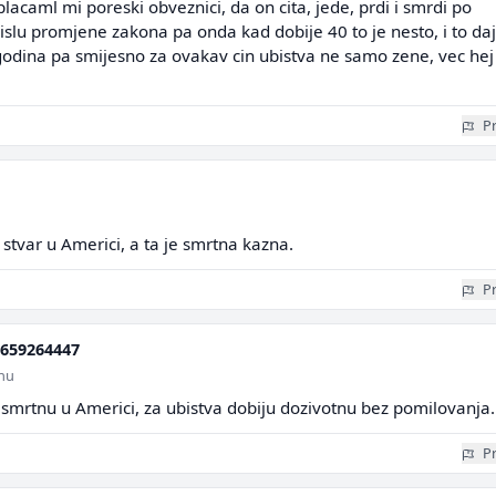
acaml mi poreski obveznici, da on cita, jede, prdi i smrdi po
mislu promjene zakona pa onda kad dobije 40 to je nesto, i to da
godina pa smijesno za ovakav cin ubistva ne samo zene, vec hej
Pr
 stvar u Americi, a ta je smrtna kazna.
Pr
659264447
inu
 smrtnu u Americi, za ubistva dobiju dozivotnu bez pomilovanja.
Pr