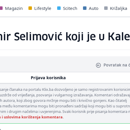
Magazin
Lifestyle
Scitech
Auto
Križaljka
Selimović koji je u Kales
Povratak na 
Prijava korisnika
nje članaka na portalu Klix.ba dozvoljeno je samo registrovanim korisnici
uzdrže od vrijeđanja, psovanja i vulgarnog izražavanja. Komentari odražava
ih autora, koji zbog govora mržnje mogu biti i krivično gonjeni. Kao čitatelj
 među komentarima mogu biti pronađeni sadržaji koji mogu biti u suprotn
nim i drugim načelima i uvjerenjima. Svaki korisnik prije pisanja komentara
a i uslovima korištenja komentara
.