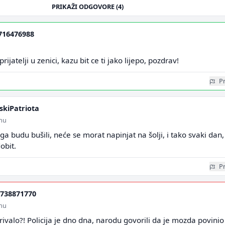
PRIKAŽI ODGOVORE (4)
716476988
rijatelji u zenici, kazu bit ce ti jako lijepo, pozdrav!
Pr
skiPatriota
inu
 ga budu bušili, neće se morat napinjat na šolji, i tako svaki dan,
obit.
Pr
738871770
inu
rivalo?! Policija je dno dna, narodu govorili da je mozda povinio