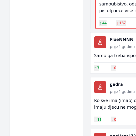
samoubistvo, od
pistolj nece vise 
↑
44
↓
137
FlueNNNN
prije 1 godinu
Samo ga treba ispor
↑
7
↓
0
gedra
prije 1 godinu
Ko sve ima (imao) dj
imaju djecu ne mogu
↑
11
↓
0
gooUser172