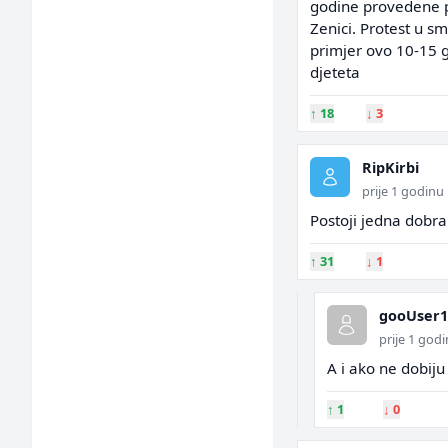
godine provedene pl
Zenici. Protest u s
primjer ovo 10-15 
djeteta
↑
18
↓
3
RipKirbi
prije 1 godinu
Postoji jedna dobra
↑
31
↓
1
gooUser1
prije 1 god
A i ako ne dobiju
↑
1
↓
0