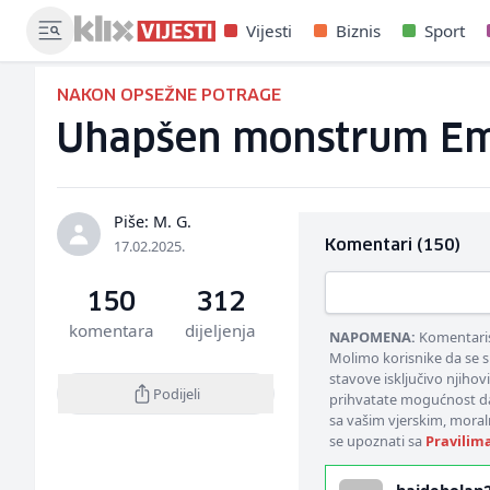
Vijesti
Biznis
Sport
NAKON OPSEŽNE POTRAGE
Uhapšen monstrum Emir 
Piše: M. G.
17.02.2025.
Komentari (150)
150
312
komentara
dijeljenja
NAPOMENA:
Komentarisa
Molimo korisnike da se s
stavove isključivo njihov
Podijeli
prihvatate mogućnost da
sa vašim vjerskim, moral
se upoznati sa
Pravilim