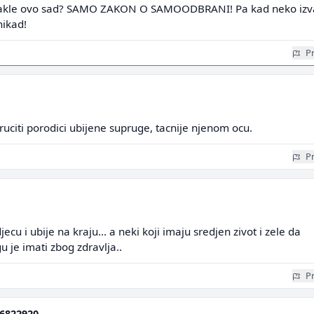
akle ovo sad? SAMO ZAKON O SAMOODBRANI! Pa kad neko izv
nikad!
Pr
uciti porodici ubijene supruge, tacnije njenom ocu.
Pr
ecu i ubije na kraju... a neki koji imaju sredjen zivot i zele da
 je imati zbog zdravlja..
Pr
6822920