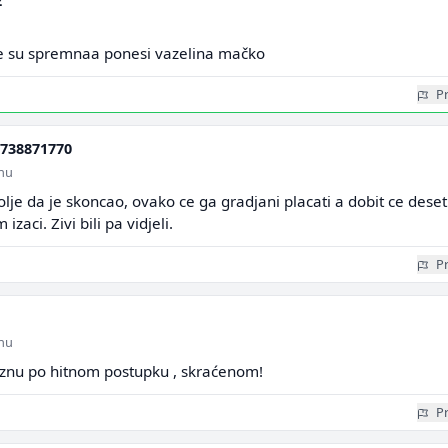
2
ce su spremnaa ponesi vazelina mačko
Pr
738871770
inu
lje da je skoncao, ovako ce ga gradjani placati a dobit ce deset
izaci. Zivi bili pa vidjeli.
Pr
inu
znu po hitnom postupku , skraćenom!
Pr