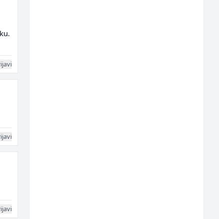
ku.
ijavi
ijavi
ijavi