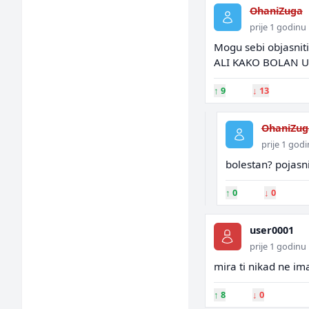
OhaniZuga
prije 1 godinu
Mogu sebi objasnit
ALI KAKO BOLAN UB
↑
9
↓
13
OhaniZug
prije 1 god
bolestan? pojasni
↑
0
↓
0
user0001
prije 1 godinu
mira ti nikad ne im
↑
8
↓
0