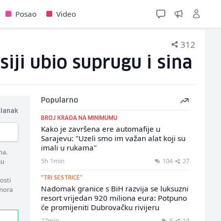
Posao
Video
312
iji ubio suprugu i sina
Popularno
članak
BROJ KRAĐA NA MINIMUMU
Kako je završena ere automafije u
Sarajevu: "Uzeli smo im važan alat koji su
imali u rukama"
ma.
5h 1min
104
27
ju
"TRI SESTRICE"
osti
Nadomak granice s BiH razvija se luksuzni
 mora
resort vrijedan 920 miliona eura: Potpuno
će promijeniti Dubrovačku rivijeru
27min
8
19