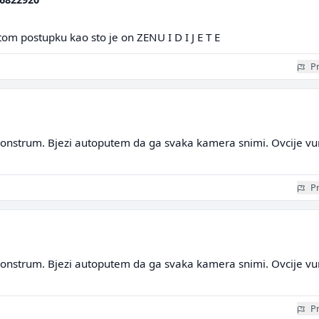
istom postupku kao sto je on ZENU I D I J E T E
Pr
monstrum. Bjezi autoputem da ga svaka kamera snimi. Ovcije v
Pr
monstrum. Bjezi autoputem da ga svaka kamera snimi. Ovcije v
Pr