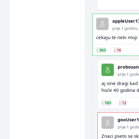
appleUser1
prije 1 godinu
cekaju te neki moji p
↑
363
↓
16
probosan
prije 1 god
aj sine dragi kad
hoće 40 godina d
↑
183
↓
12
gooUser1
prije 1 god
Znaci pseto se sk