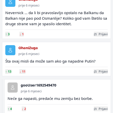
prije 6 mjeseci
Nevernick ... da li bi pravoslavljo opstalo na Balkanu da
Balkan nije pao pod Osmanlije? Koliko god vam štetilo sa
druge strane vam je spasilo identitet.
↑
3
↓
1
Prijavi
OhaniZuga
prije 6 mjeseci
Šta ovaj misli da može sam ako ga napadne Putin?
↑
13
↓
11
Prijavi
gooUser1692549470
prije 6 mjeseci
Neće ga napasti, predaće mu zemlju bez borbe.
↑
4
↓
2
Prijavi