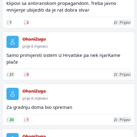
klipovi sa antiiranskom propagandom. Treba javno
mnijenje ubijediti da je rat dobra stvar
↑
7
↓
2
Prijavi
OhaniZuga
prije 6 mjeseci
Samo primijeniti sistem iz Hrvatske pa nek njarKame
plače
↑
21
↓
0
Prijavi
OhaniZuga
prije 6 mjeseci
Za gradnju doma bio spreman
↑
20
↓
1
Prijavi
OhaniZuga