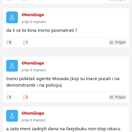
OhaniZuga
prije 6 mjeseci
da li ce to Kina mirno posmatrati ?
↑
0
↓
1
Prijavi
OhaniZuga
prije 6 mjeseci
Iranci pofatali agente Mosada (koji su inace pucali i na
demonstrante i na policiju)
↑
5
↓
2
Prijavi
OhaniZuga
prije 6 mjeseci
a zato meni zadnjih dana na faejsbuku non-stop iskacu