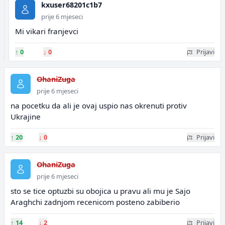
kxuser68201c1b7
prije 6 mjeseci
Mi vikari franjevci
↑
0
↓
0
Prijavi
OhaniZuga
prije 6 mjeseci
na pocetku da ali je ovaj uspio nas okrenuti protiv
Ukrajine
↑
20
↓
0
Prijavi
OhaniZuga
prije 6 mjeseci
sto se tice optuzbi su obojica u pravu ali mu je Sajo
Araghchi zadnjom recenicom posteno zabiberio
↑
14
↓
2
Prijavi