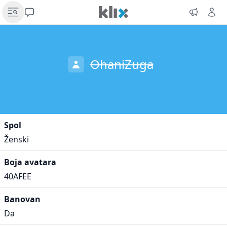
OhaniZuga
Spol
Ženski
Boja avatara
40AFEE
Banovan
Da