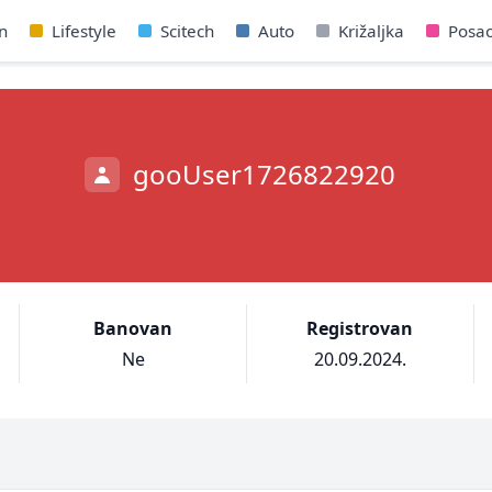
n
Lifestyle
Scitech
Auto
Križaljka
Posa
gooUser1726822920
Banovan
Registrovan
Ne
20.09.2024.