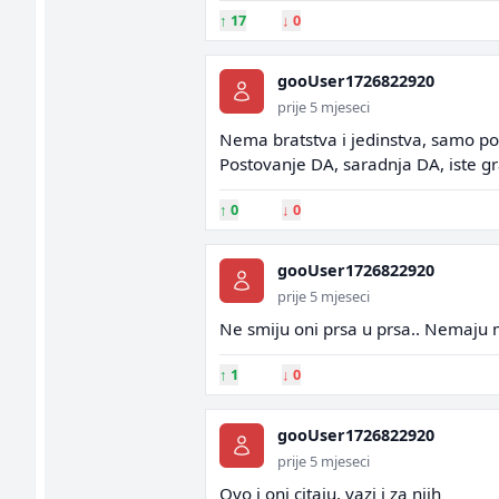
↑
17
↓
0
gooUser1726822920
prije 5 mjeseci
Nema bratstva i jedinstva, samo pos
Postovanje DA, saradnja DA, iste g
↑
0
↓
0
gooUser1726822920
prije 5 mjeseci
Ne smiju oni prsa u prsa.. Nemaju m
↑
1
↓
0
gooUser1726822920
prije 5 mjeseci
Ovo i oni citaju, vazi i za njih