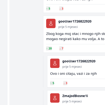
↑
5
↓
3
gooUser1726822920
prije 5 mjeseci
Zbog koga moj otac i mnogo njih str
mogao negirati kako mu volja. A to
↑
20
↓
7
gooUser1726822920
prije 5 mjeseci
Ovo i oni citaju, vazi i za njih
↑
5
↓
3
ZmajodBosne1i
prije 5 mjeseci