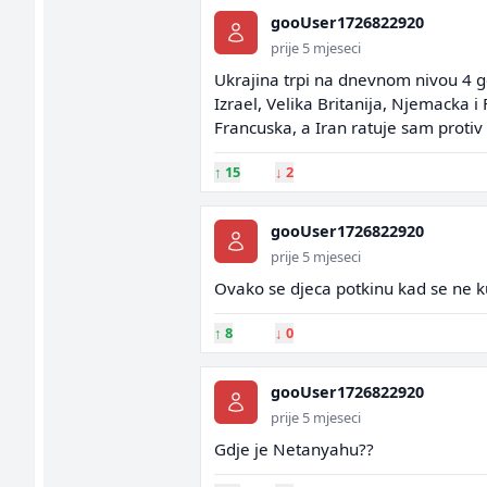
gooUser1726822920
prije 5 mjeseci
Ukrajina trpi na dnevnom nivou 4 g
Izrael, Velika Britanija, Njemacka i
Francuska, a Iran ratuje sam protiv 
↑
15
↓
2
gooUser1726822920
prije 5 mjeseci
Ovako se djeca potkinu kad se ne 
↑
8
↓
0
gooUser1726822920
prije 5 mjeseci
Gdje je Netanyahu??