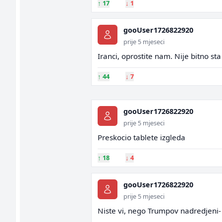
↑
17
↓
1
gooUser1726822920
prije 5 mjeseci
Iranci, oprostite nam. Nije bitno s
↑
44
↓
7
gooUser1726822920
prije 5 mjeseci
Preskocio tablete izgleda
↑
18
↓
4
gooUser1726822920
prije 5 mjeseci
Niste vi, nego Trumpov nadredjeni