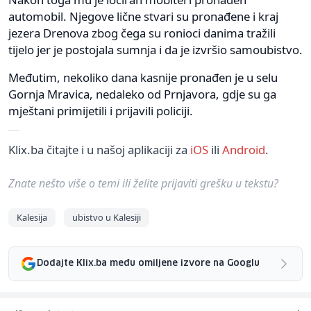
automobil. Njegove lične stvari su pronađene i kraj
jezera Drenova zbog čega su ronioci danima tražili
tijelo jer je postojala sumnja i da je izvršio samoubistvo.
Međutim, nekoliko dana kasnije pronađen je u selu
Gornja Mravica, nedaleko od Prnjavora, gdje su ga
mještani primijetili i prijavili policiji.
Klix.ba čitajte i u našoj aplikaciji za
iOS
ili
Android
.
Znate nešto više o temi ili želite prijaviti grešku u tekstu?
Kalesija
ubistvo u Kalesiji
Dodajte Klix.ba među omiljene izvore na Googlu