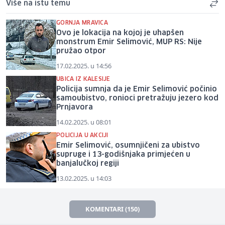
Više na istu temu
GORNJA MRAVICA
Ovo je lokacija na kojoj je uhapšen
monstrum Emir Selimović, MUP RS: Nije
pružao otpor
17.02.2025. u 14:56
UBICA IZ KALESIJE
Policija sumnja da je Emir Selimović počinio
samoubistvo, ronioci pretražuju jezero kod
Prnjavora
14.02.2025. u 08:01
POLICIJA U AKCIJI
Emir Selimović, osumnjičeni za ubistvo
supruge i 13-godišnjaka primjećen u
banjalučkoj regiji
13.02.2025. u 14:03
KOMENTARI (150)