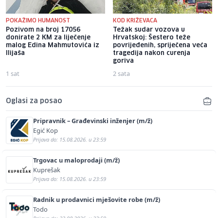
POKAŽIMO HUMANOST
KOD KRIŽEVACA
Pozivom na broj 17056
Težak sudar vozova u
donirate 2 KM za liječenje
Hrvatskoj: Šestero teže
malog Edina Mahmutovića iz
povrijeđenih, spriječena veća
Ilijaša
tragedija nakon curenja
goriva
1 sat
2 sata
Oglasi za posao
Pripravnik – Građevinski inženjer (m/ž)
Egić Kop
Prijava do: 15.08.2026. u 23:59
Trgovac u maloprodaji (m/ž)
Kuprešak
Prijava do: 15.08.2026. u 23:59
Radnik u prodavnici mješovite robe (m/ž)
Todo