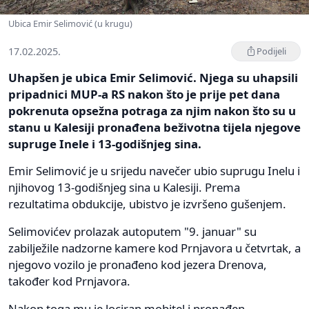
Ubica Emir Selimović (u krugu)
17.02.2025.
Podijeli
Uhapšen je ubica Emir Selimović. Njega su uhapsili
pripadnici MUP-a RS nakon što je prije pet dana
pokrenuta opsežna potraga za njim nakon što su u
stanu u Kalesiji pronađena beživotna tijela njegove
supruge Inele i 13-godišnjeg sina.
Emir Selimović je u srijedu navečer ubio suprugu Inelu i
njihovog 13-godišnjeg sina u Kalesiji. Prema
rezultatima obdukcije, ubistvo je izvršeno gušenjem.
Selimovićev prolazak autoputem "9. januar" su
zabilježile nadzorne kamere kod Prnjavora u četvrtak, a
njegovo vozilo je pronađeno kod jezera Drenova,
također kod Prnjavora.
Nakon toga mu je lociran mobitel i pronađen