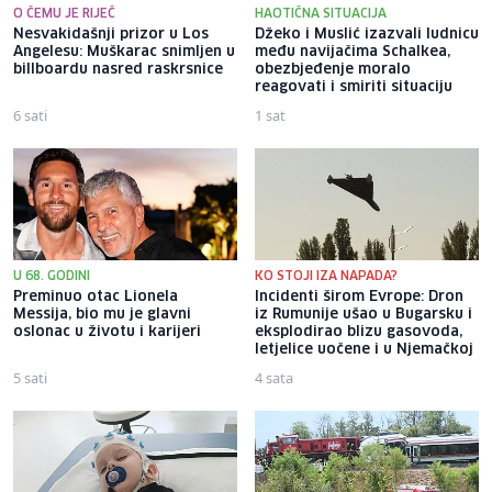
O ČEMU JE RIJEČ
HAOTIČNA SITUACIJA
Nesvakidašnji prizor u Los
Džeko i Muslić izazvali ludnicu
Angelesu: Muškarac snimljen u
među navijačima Schalkea,
billboardu nasred raskrsnice
obezbjeđenje moralo
reagovati i smiriti situaciju
6 sati
1 sat
U 68. GODINI
KO STOJI IZA NAPADA?
Preminuo otac Lionela
Incidenti širom Evrope: Dron
Messija, bio mu je glavni
iz Rumunije ušao u Bugarsku i
oslonac u životu i karijeri
eksplodirao blizu gasovoda,
letjelice uočene i u Njemačkoj
5 sati
4 sata