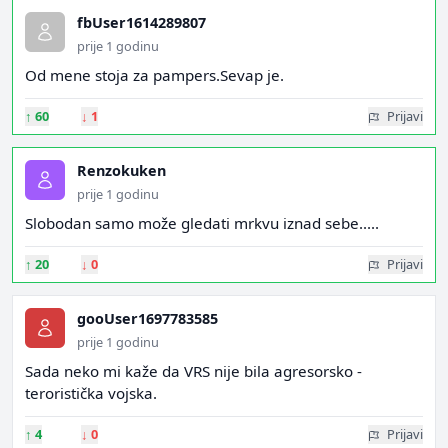
fbUser1614289807
prije 1 godinu
Od mene stoja za pampers.Sevap je.
↑
60
↓
1
Prijavi
Renzokuken
prije 1 godinu
Slobodan samo može gledati mrkvu iznad sebe.....
↑
20
↓
0
Prijavi
gooUser1697783585
prije 1 godinu
Sada neko mi kaže da VRS nije bila agresorsko -
teroristička vojska.
↑
4
↓
0
Prijavi