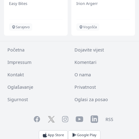
Easy Bites
Irion Argerr
ž)
Sarajevo
Vogošća
Početna
Dojavite vijest
Impressum
Komentari
Kontakt
O nama
Oglašavanje
Privatnost
Sigurnost
Oglasi za posao
Facebook
YouTube
LinkedIn
Twitter
Instagram
RSS
App Store
Google Play