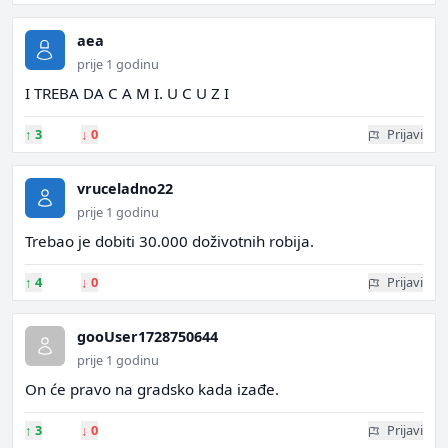
aea
prije 1 godinu
I TREBA DA C A M I. U C U Z I
↑
3
↓
0
Prijavi
vruceladno22
prije 1 godinu
Trebao je dobiti 30.000 doživotnih robija.
↑
4
↓
0
Prijavi
gooUser1728750644
prije 1 godinu
On će pravo na gradsko kada izađe.
↑
3
↓
0
Prijavi