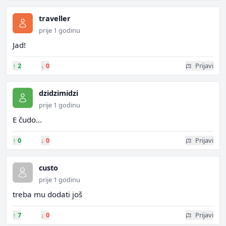
traveller
prije 1 godinu
Jad!
↑
2
↓
0
Prijavi
dzidzimidzi
prije 1 godinu
E čudo...
↑
0
↓
0
Prijavi
custo
prije 1 godinu
treba mu dodati još
↑
7
↓
0
Prijavi