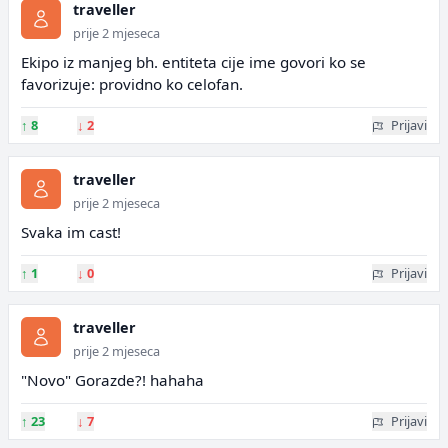
traveller
prije 2 mjeseca
Ekipo iz manjeg bh. entiteta cije ime govori ko se
favorizuje: providno ko celofan.
↑
8
↓
2
Prijavi
traveller
prije 2 mjeseca
Svaka im cast!
↑
1
↓
0
Prijavi
traveller
prije 2 mjeseca
"Novo" Gorazde?! hahaha
↑
23
↓
7
Prijavi