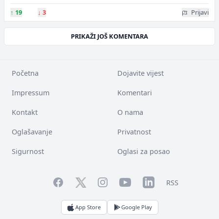
↑
19
↓
3
Prijavi
PRIKAŽI JOŠ KOMENTARA
Početna
Dojavite vijest
Impressum
Komentari
Kontakt
O nama
Oglašavanje
Privatnost
Sigurnost
Oglasi za posao
Facebook
YouTube
LinkedIn
Twitter
Instagram
RSS
App Store
Google Play