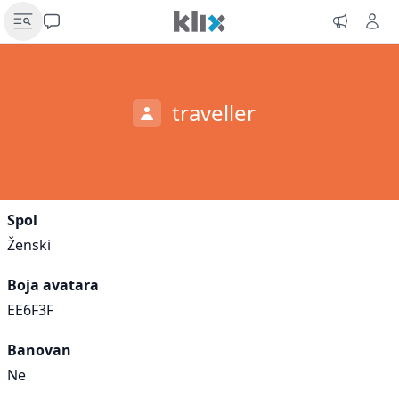
traveller
Spol
Ženski
Boja avatara
EE6F3F
Banovan
Ne