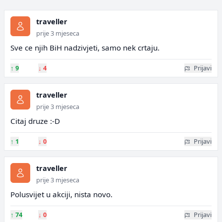
traveller
prije 3 mjeseca
Sve ce njih BiH nadzivjeti, samo nek crtaju.
↑
9
↓
4
Prijavi
traveller
prije 3 mjeseca
Citaj druze :-D
↑
1
↓
0
Prijavi
traveller
prije 3 mjeseca
Polusvijet u akciji, nista novo.
↑
74
↓
0
Prijavi