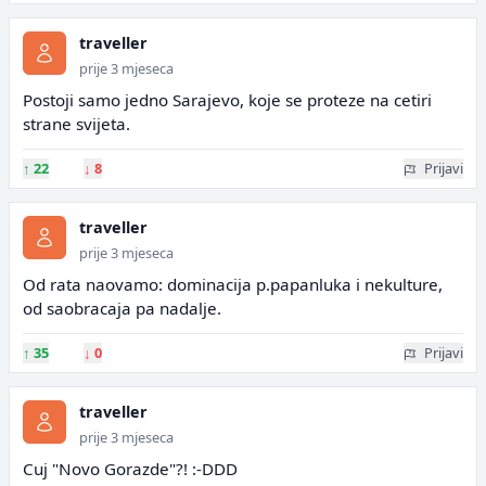
traveller
prije 3 mjeseca
Postoji samo jedno Sarajevo, koje se proteze na cetiri
strane svijeta.
↑
22
↓
8
Prijavi
traveller
prije 3 mjeseca
Od rata naovamo: dominacija p.papanluka i nekulture,
od saobracaja pa nadalje.
↑
35
↓
0
Prijavi
traveller
prije 3 mjeseca
Cuj "Novo Gorazde"?! :-DDD