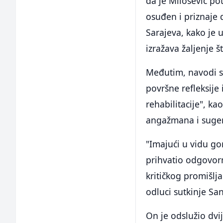
da je Milošević po
osuđen i priznaje 
Sarajeva, kako je 
izražava žaljenje š
Međutim, navodi s
površne refleksije 
rehabilitacije", ka
angažmana i sugeri
"Imajući u vidu go
prihvatio odgovorn
kritičkog promišlja
odluci sutkinje Sa
On je odslužio dvi