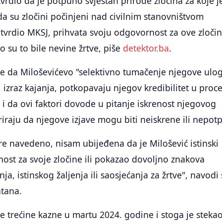
tvrdio da je potpuno svjestan prirode zločina za koje j
da su zločini počinjeni nad civilnim stanovništvom
utvrdio MKSJ, prihvata svoju odgovornost za ove zločin
to su to bile nevine žrtve, piše
detektor.ba
.
e da Miloševićevo "selektivno tumačenje njegove ulog
i izraz kajanja, potkopavaju njegov kredibilitet u proc
o i da ovi faktori dovode u pitanje iskrenost njegovog
raju da njegove izjave mogu biti neiskrene ili nepot
re navedeno, nisam ubijeđena da je Milošević istinski
ost za svoje zločine ili pokazao dovoljno znakova
nja, istinskog žaljenja ili saosjećanja za žrtve", navodi
ntana.
je trećine kazne u martu 2024. godine i stoga je steka