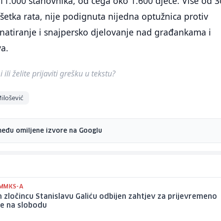
 11.000 stanovnika, od čega oko 1.600 djece. Više od 3
etka rata, nije podignuta nijedna optužnica protiv
natiranje i snajpersko djelovanje nad građankama i
a.
ili želite prijaviti grešku u tekstu?
ilošević
među omiljene izvore na Googlu
MMKS-A
zločincu Stanislavu Galiću odbijen zahtjev za prijevremeno
je na slobodu