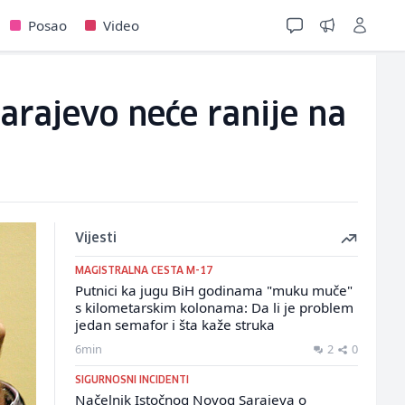
Posao
Video
Sarajevo neće ranije na
Vijesti
MAGISTRALNA CESTA M-17
Putnici ka jugu BiH godinama "muku muče"
s kilometarskim kolonama: Da li je problem
jedan semafor i šta kaže struka
6min
2
0
SIGURNOSNI INCIDENTI
Načelnik Istočnog Novog Sarajeva o