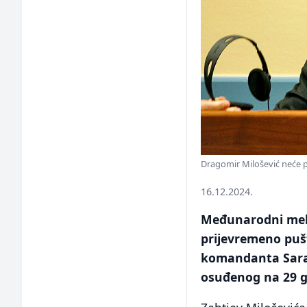
Dragomir Milošević neće 
16.12.2024.
Međunarodni meha
prijevremeno puš
komandanta Saraj
osuđenog na 29 g