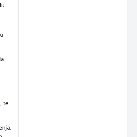
du.
vu
da
, te
enja,