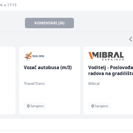
4. u 17:13
KOMENTARI (26)
Vozač autobusa (m/ž)
Voditelj - Poslovođ
radova na gradilišt
(m/ž)
Travel-Trans
Mibral
en
Sarajevo
Sarajevo