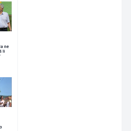
da ne
 li
?
ao