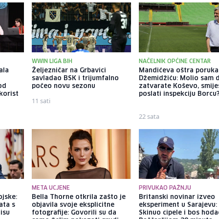
WWIN LIGA BIH
NAČELNIK OPĆINE CENTAR
ala
Željezničar na Grbavici
Mandićeva oštra poruka
savladao BSK i trijumfalno
Džemidžiću: Molio sam 
pod
počeo novu sezonu
zatvarate Koševo, smiješ
korist
poslati inspekciju Borcu
11 sati
22 sata
META UCJENE
PRIVUKAO PAŽNJU
ojske:
Bella Thorne otkrila zašto je
Britanski novinar izveo
ata s
objavila svoje eksplicitne
eksperiment u Sarajevu:
nisu
fotografije: Govorili su da
Skinuo cipele i bos hod