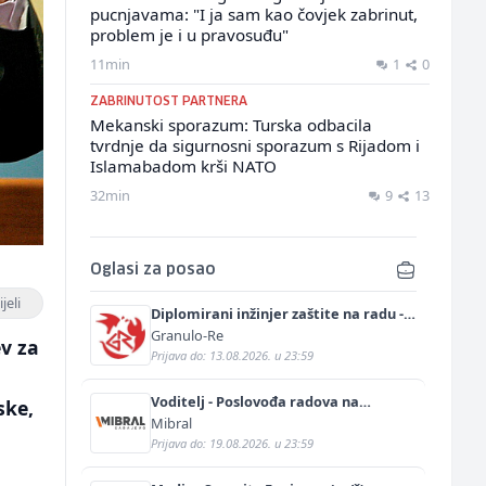
pucnjavama: "I ja sam kao čovjek zabrinut,
problem je i u pravosuđu"
11min
1
0
ZABRINUTOST PARTNERA
Mekanski sporazum: Turska odbacila
tvrdnje da sigurnosni sporazum s Rijadom i
Islamabadom krši NATO
32min
9
13
Oglasi za posao
jeli
Diplomirani inžinjer zaštite na radu -
Bachelor inžinjer sigurnosti i pomoći
Granulo-Re
v za
(m/ž)
Prijava do: 13.08.2026. u 23:59
Voditelj - Poslovođa radova na
ske,
gradilištu (m/ž)
Mibral
Prijava do: 19.08.2026. u 23:59