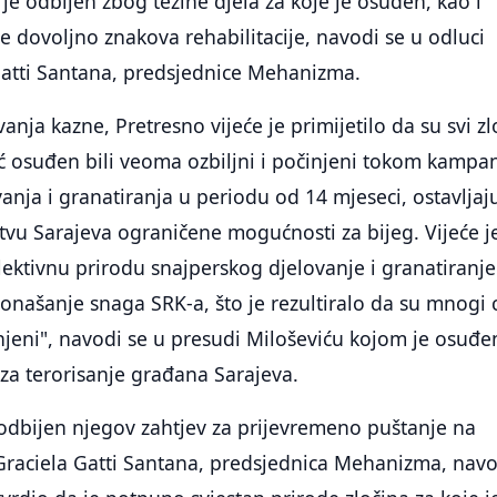
 je odbijen zbog težine djela za koje je osuđen, kao i
 dovoljno znakova rehabilitacije, navodi se u odluci
Gatti Santana, predsjednice Mehanizma.
nja kazne, Pretresno vijeće je primijetilo da su svi zl
ić osuđen bili veoma ozbiljni i počinjeni tokom kampa
anja i granatiranja u periodu od 14 mjeseci, ostavljaj
tvu Sarajeva ograničene mogućnosti za bijeg. Vijeće j
lektivnu prirodu snajperskog djelovanje i granatiranje
ponašanje snaga SRK-a, što je rezultiralo da su mnogi c
ranjeni", navodi se u presudi Miloševiću kojom je osuđe
za terorisanje građana Sarajeva.
odbijen njegov zahtjev za prijevremeno puštanje na
 Graciela Gatti Santana, predsjednica Mehanizma, navo