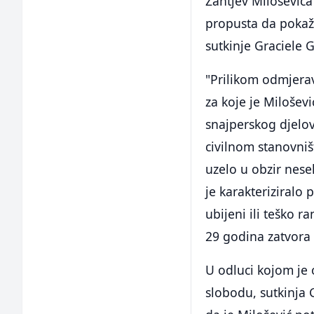
Zahtjev Miloševića
propusta da pokaže
sutkinje Graciele 
"Prilikom odmjerava
za koje je Milošev
snajperskog djelov
civilnom stanovniš
uzelo u obzir nese
je karakteriziralo 
ubijeni ili teško 
29 godina zatvora 
U odluci kojom je 
slobodu, sutkinja