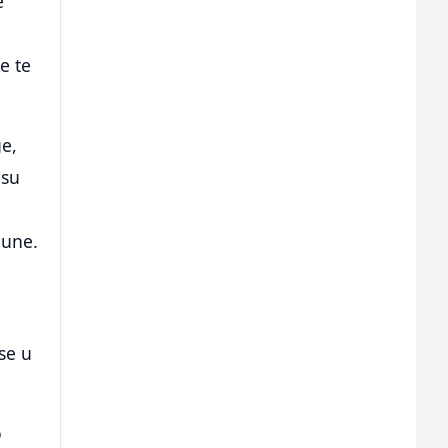
e
e te
e,
esu
pune.
 se u
o