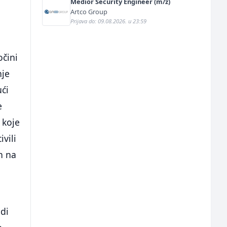
Medior Security Engineer (m/ž)
Artco Group
Prijava do: 09.08.2026. u 23:59
očini
nje
ući
e
 koje
ivili
n na
di