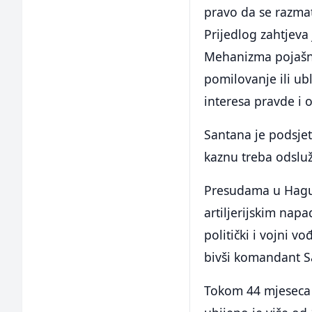
pravo da se razma
Prijedlog zahtjeva
Mehanizma pojašnj
pomilovanje ili ub
interesa pravde i 
Santana je podsjet
kaznu treba odsluž
Presudama u Hagu,
artiljerijskim nap
politički i vojni 
bivši komandant S
Tokom 44 mjeseca 