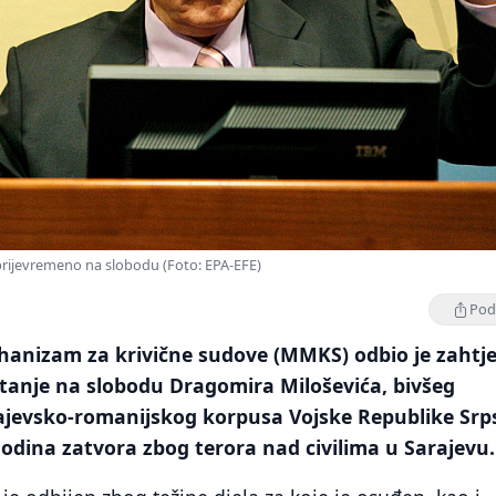
prijevremeno na slobodu (Foto: EPA-EFE)
Podi
nizam za krivične sudove (MMKS) odbio je zahtje
tanje na slobodu Dragomira Miloševića, bivšeg
evsko-romanijskog korpusa Vojske Republike Srp
odina zatvora zbog terora nad civilima u Sarajevu.