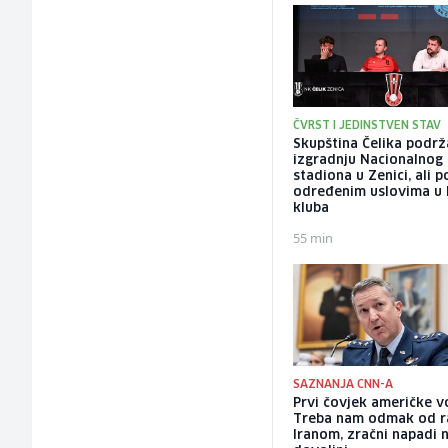
ČVRST I JEDINSTVEN STAV
Skupština Čelika podrž
izgradnju Nacionalnog
stadiona u Zenici, ali 
određenim uslovima u 
kluba
55 min
SAZNANJA CNN-A
Prvi čovjek američke v
Treba nam odmak od r
Iranom, zračni napadi 