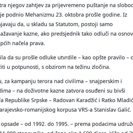
tra njegov zahtjev za prijevremeno puštanje na slobo
 je podnio Mehanizmu 23. oktobra prošle godine. Iz
avaju da, u skladu sa Statutom, postoji samo
lažavanje kazne, ako predsjednik tako odluči na osno
općih načela prava.
ila da su prošle odluke utvrdile – kao opšte pravilo – 
iti u potpunosti, s obzirom na težinu zločina.
 za kampanju terora nad civilima – snajperskim i
adima – na doživotne kazne zatvora osuđeni su bivši
vođa Republike Srpske – Radovan Karadžić i Ratko Mladić
arajevsko-romanijskog korpusa VRS-a Stanislav Galić.
opsade – od 1992. do 1995. – prema podacima udruž