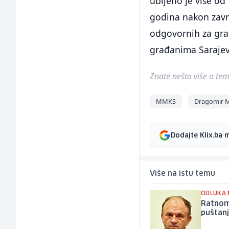
ubijeno je više od
godina nakon završ
odgovornih za gra
građanima Sarajev
Znate nešto više o temi 
MMKS
Dragomir M
Dodajte Klix.ba 
Više na istu temu
ODLUKA 
Ratnom 
puštan