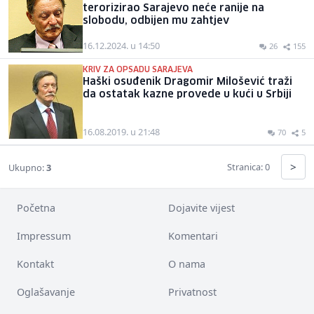
terorizirao Sarajevo neće ranije na
slobodu, odbijen mu zahtjev
16.12.2024. u 14:50
26
155
KRIV ZA OPSADU SARAJEVA
Haški osuđenik Dragomir Milošević traži
da ostatak kazne provede u kući u Srbiji
16.08.2019. u 21:48
70
5
>
Stranica: 0
Ukupno:
3
Početna
Dojavite vijest
Impressum
Komentari
Kontakt
O nama
Oglašavanje
Privatnost