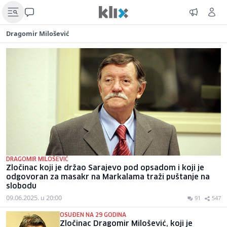
Dragomir Milošević
DRAGOMIR MILOŠEVIĆ
Zločinac koji je držao Sarajevo pod opsadom i koji je
odgovoran za masakr na Markalama traži puštanje na
slobodu
09.06.2025. u 20:00
91
547
OSUĐEN NA 29 GODINA
Zločinac Dragomir Milošević, koji je