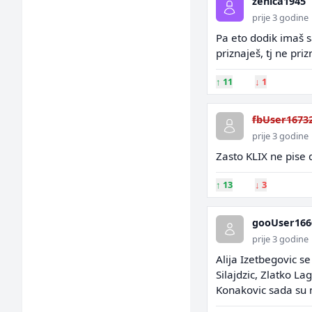
zenica1945
prije 3 godine
Pa eto dodik imaš sa
priznaješ, tj ne pri
↑
11
↓
1
fbUser1673
prije 3 godine
Zasto KLIX ne pise 
↑
13
↓
3
gooUser166
prije 3 godine
Alija Izetbegovic se
Silajdzic, Zlatko L
Konakovic sada su n