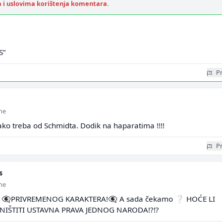
a i uslovima korištenja komentara
.
S”
Pr
ine
ko treba od Schmidta. Dodik na haparatima !!!!
Pr
s
ine
 👁️‍🗨️PRIVREMENOG KARAKTERA!👁️‍🗨️ A sada čekamo ❔ HOĆE LI
IŠTITI USTAVNA PRAVA JEDNOG NARODA!?⁉️