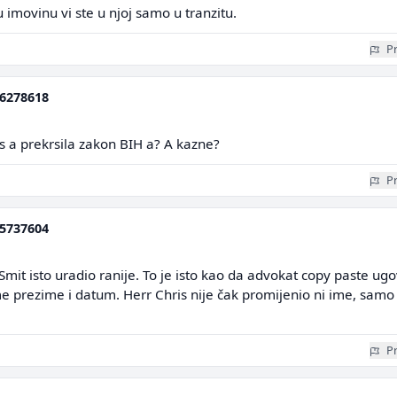
imovinu vi ste u njoj samo u tranzitu.
Pr
6278618
rs a prekrsila zakon BIH a? A kazne?
Pr
5737604
Smit isto uradio ranije. To je isto kao da advokat copy paste ug
e prezime i datum. Herr Chris nije čak promijenio ni ime, samo
Pr