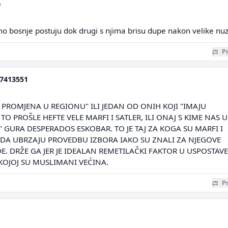
e
o bosnje postuju dok drugi s njima brisu dupe nakon velike nu
Pr
7413551
 PROMJENA U REGIONU" ILI JEDAN OD ONIH KOJI "IMAJU
O PROŠLE HEFTE VELE MARFI I SATLER, ILI ONAJ S KIME NAS U
 GURA DESPERADOS ESKOBAR. TO JE TAJ ZA KOGA SU MARFI I
IK DA UBRZAJU PROVEDBU IZBORA IAKO SU ZNALI ZA NJEGOVE
. DRŽE GA JER JE IDEALAN REMETILAČKI FAKTOR U USPOSTAVE
OJOJ SU MUSLIMANI VEĆINA.
Pr