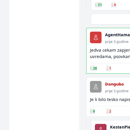
↑
21
↓
6
AgentHama
prije 3 godine
Jedva cekam zapjen
uvredama, psovkama
↑
28
↓
1
Danguba
prije 3 godine
Je li bilo tesko napi
↑
8
↓
2
KestenPi