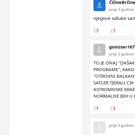
ČičineBrčin
prije 3 godine
njegove odluke sam
↑
7
↓
1
gooUser167
prije 3 godine
TO JE ONAJ "DAŠAK
PROGRAME", KAKO T
"OTROVNI BALKAN"
SATLER TJERALI C
ASTROMNSKE KRAĐE
NORMALNE BIH U K
↑
1
↓
2
prije 3 godine