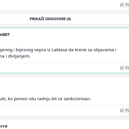
Pr
PRIKAŽI ODGOVORE (4)
n007
jenog i bijesnog vepra iz Laktasa da krene sa objavama i
 i divljanjem.
Pr
sati, ko ponovi istu radnju bit ce sankcionisan.
Pr
erre