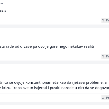
ine
azis
Pr
sta rade od drzave pa ovo je gore nego nekakav realiti
Pr
nica se ovjdje konstantnonameće kao da rješava probleme, a
krizu. Treba sve to istjerati i pustiti narode u BiH da se dogova
Pr