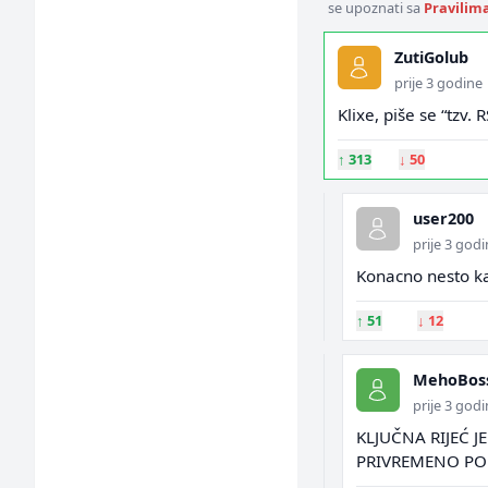
se upoznati sa
Pravilim
ZutiGolub
prije 3 godine
Klixe, piše se “tzv. R
↑
313
↓
50
user200
prije 3 god
Konacno nesto ka
↑
51
↓
12
MehoBos
prije 3 god
KLJUČNA RIJEĆ JE
PRIVREMENO PON