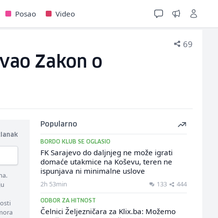
Posao
Video
69
ovao Zakon o
Popularno
članak
BORDO KLUB SE OGLASIO
FK Sarajevo do daljnjeg ne može igrati
domaće utakmice na Koševu, teren ne
ispunjava ni minimalne uslove
ma.
2h 53min
133
444
ju
ODBOR ZA HITNOST
osti
Čelnici Željezničara za Klix.ba: Možemo
 mora