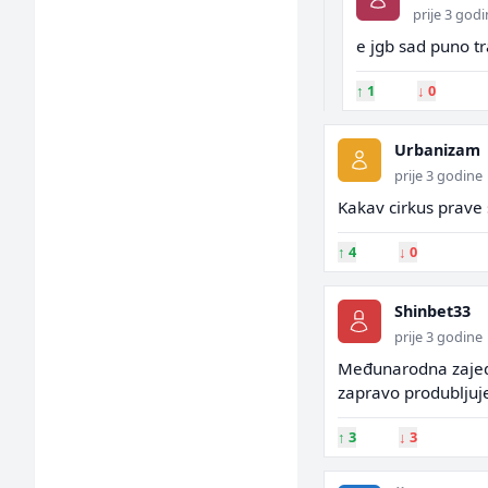
prije 3 god
e jgb sad puno tr
↑
1
↓
0
Urbanizam
prije 3 godine
Kakav cirkus prave 
↑
4
↓
0
Shinbet33
prije 3 godine
Međunarodna zajed
zapravo produbljuje 
↑
3
↓
3