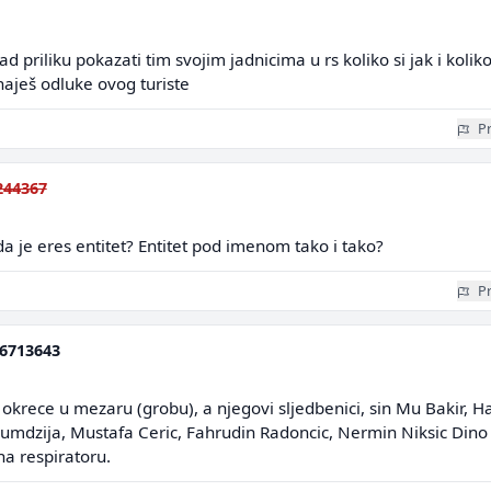
d priliku pokazati tim svojim jadnicima u rs koliko si jak i kolik
znaješ odluke ovog turiste
Pr
244367
da je eres entitet? Entitet pod imenom tako i tako?
Pr
6713643
 okrece u mezaru (grobu), a njegovi sljedbenici, sin Mu Bakir, Ha
agumdzija, Mustafa Ceric, Fahrudin Radoncic, Nermin Niksic Dino
a respiratoru.