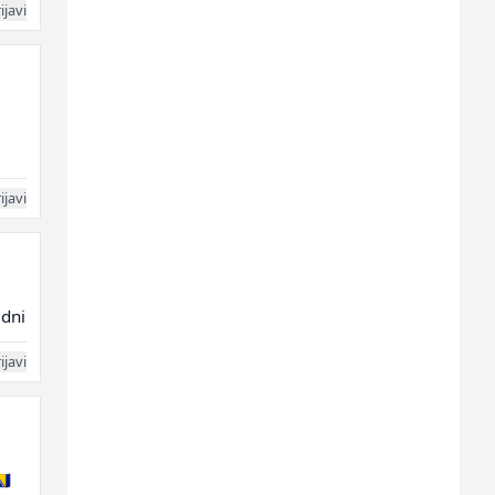
ijavi
ijavi
edni
ijavi
🇦