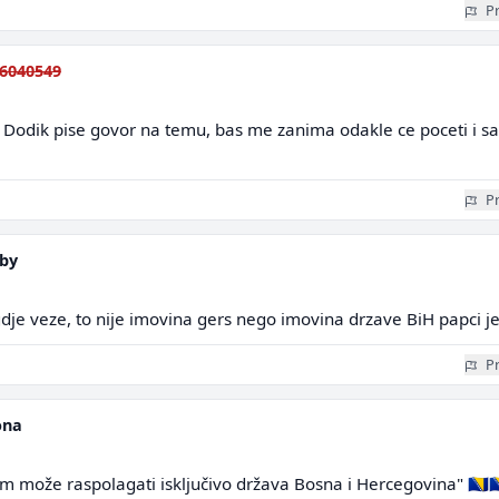
Pr
6040549
, Dodik pise govor na temu, bas me zanima odakle ce poceti i sa
Pr
aby
gdje veze, to nije imovina gers nego imovina drzave BiH papci j
Pr
ona
može raspolagati isključivo država Bosna i Hercegovina" 🇧🇦🇧