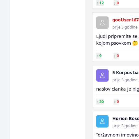
↑
12
↓
0
gooUser167
prije 3 godine
Ljudi pripremite se
kojom psovkom 🤔
↑
9
↓
0
5 Korpus b
prije 3 godine
naslov clanka je ni
↑
20
↓
0
Horion Bos
prije 3 godine
"državnom imovinom 