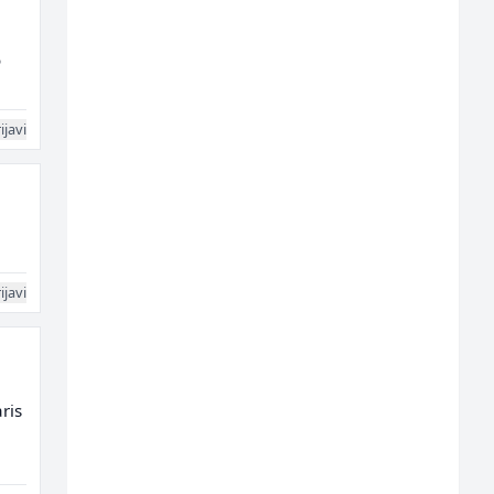
o
ijavi
ijavi
ris