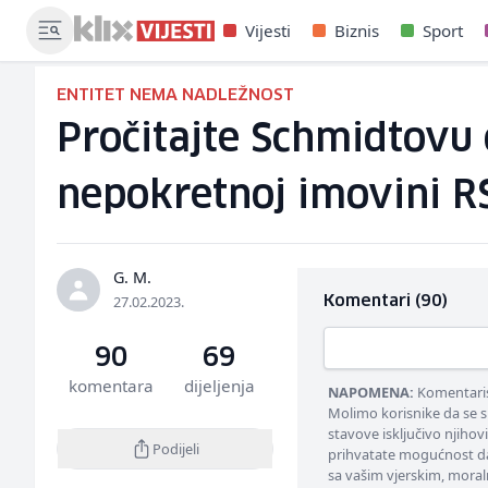
Vijesti
Biznis
Sport
ENTITET NEMA NADLEŽNOST
Pročitajte Schmidtovu
nepokretnoj imovini R
G. M.
27.02.2023.
Komentari (90)
90
69
komentara
dijeljenja
NAPOMENA:
Komentarisa
Molimo korisnike da se s
stavove isključivo njihov
Podijeli
prihvatate mogućnost da
sa vašim vjerskim, moral