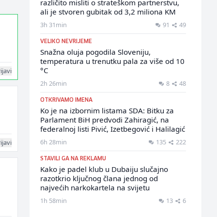
različito misliti o strateškom partnerstvu,
ali je stvoren gubitak od 3,2 miliona KM
3h 31min
91
49
VELIKO NEVRIJEME
Snažna oluja pogodila Sloveniju,
temperatura u trenutku pala za više od 10
°C
ijavi
2h 26min
8
48
OTKRIVAMO IMENA
Ko je na izbornim listama SDA: Bitku za
Parlament BiH predvodi Zahiragić, na
federalnoj listi Pivić, Izetbegović i Halilagić
6h 28min
135
222
ijavi
STAVILI GA NA REKLAMU
Kako je padel klub u Dubaiju slučajno
razotkrio ključnog člana jednog od
najvećih narkokartela na svijetu
1h 58min
13
6