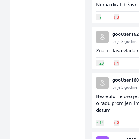
Nema dirat državnu 
↑
7
↓
3
gooUser162
prije 3 godine
Znaci citava vlada 
↑
23
↓
1
gooUser160
prije 3 godine
Bez euforije ovo je 
o radu promijeni im
datum
↑
14
↓
2