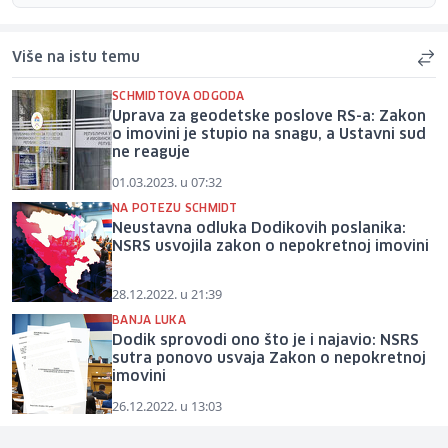
Više na istu temu
SCHMIDTOVA ODGODA
Uprava za geodetske poslove RS-a: Zakon
o imovini je stupio na snagu, a Ustavni sud
ne reaguje
01.03.2023. u 07:32
NA POTEZU SCHMIDT
Neustavna odluka Dodikovih poslanika:
NSRS usvojila zakon o nepokretnoj imovini
28.12.2022. u 21:39
BANJA LUKA
Dodik sprovodi ono što je i najavio: NSRS
sutra ponovo usvaja Zakon o nepokretnoj
imovini
26.12.2022. u 13:03