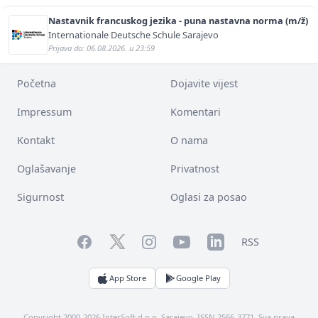
Nastavnik francuskog jezika - puna nastavna norma (m/ž)
Internationale Deutsche Schule Sarajevo
Prijava do: 06.08.2026. u 23:59
Početna
Dojavite vijest
Impressum
Komentari
Kontakt
O nama
Oglašavanje
Privatnost
Sigurnost
Oglasi za posao
Facebook
YouTube
LinkedIn
Twitter
Instagram
RSS
App Store
Google Play
Copyright 2000-2026 InterSoft d.o.o. Sarajevo. ISSN 2566-3771. Sva prava