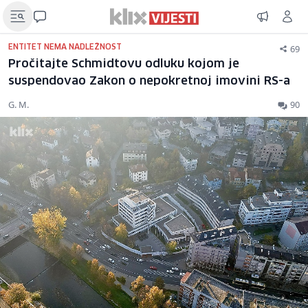
69
ENTITET NEMA NADLEŽNOST
Pročitajte Schmidtovu odluku kojom je
suspendovao Zakon o nepokretnoj imovini RS-a
G. M.
90