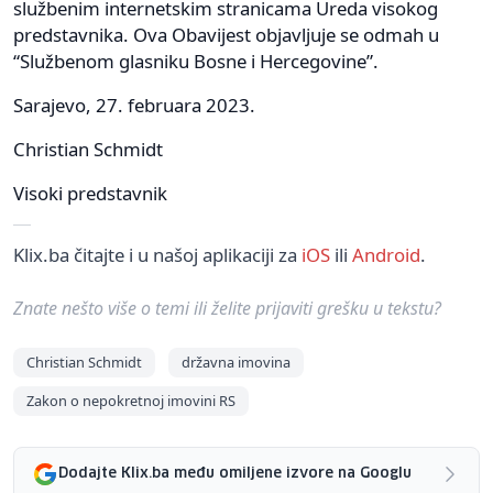
službenim internetskim stranicama Ureda visokog
predstavnika. Ova Obavijest objavljuje se odmah u
“Službenom glasniku Bosne i Hercegovine”.
Sarajevo, 27. februara 2023.
Christian Schmidt
Visoki predstavnik
Klix.ba čitajte i u našoj aplikaciji za
iOS
ili
Android
.
Znate nešto više o temi ili želite prijaviti grešku u tekstu?
Christian Schmidt
državna imovina
Zakon o nepokretnoj imovini RS
Dodajte Klix.ba među omiljene izvore na Googlu