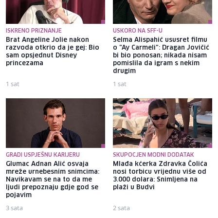
ISKRENO PRIZNANJE
USKORO NA SFF-U
Brat Angeline Jolie nakon
Selma Alispahić ususret filmu
razvoda otkrio da je gej: Bio
o "Ay Carmeli": Dragan Jovičić
sam opsjednut Disney
bi bio ponosan; nikada nisam
princezama
pomislila da igram s nekim
drugim
1 sat
1 sat
GRADI USPJEŠNU KARIJERU
SKUPOCJEN MODNI DODATAK
Glumac Adnan Alić osvaja
Mlađa kćerka Zdravka Čolića
mreže urnebesnim snimcima:
nosi torbicu vrijednu više od
Navikavam se na to da me
3.000 dolara: Snimljena na
ljudi prepoznaju gdje god se
plaži u Budvi
pojavim
3 sata
2 sata