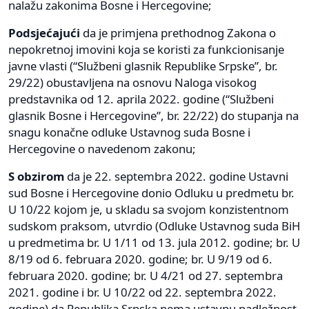
nalažu zakonima Bosne i Hercegovine;
Podsjećajući
da je primjena prethodnog Zakona o
nepokretnoj imovini koja se koristi za funkcionisanje
javne vlasti (“Službeni glasnik Republike Srpske”, br.
29/22) obustavljena na osnovu Naloga visokog
predstavnika od 12. aprila 2022. godine (“Službeni
glasnik Bosne i Hercegovine”, br. 22/22) do stupanja na
snagu konačne odluke Ustavnog suda Bosne i
Hercegovine o navedenom zakonu;
S obzirom
da je 22. septembra 2022. godine Ustavni
sud Bosne i Hercegovine donio Odluku u predmetu br.
U 10/22 kojom je, u skladu sa svojom konzistentnom
sudskom praksom, utvrdio (Odluke Ustavnog suda BiH
u predmetima br. U 1/11 od 13. jula 2012. godine; br. U
8/19 od 6. februara 2020. godine; br. U 9/19 od 6.
februara 2020. godine; br. U 4/21 od 27. septembra
2021. godine i br. U 10/22 od 22. septembra 2022.
godine) da Republika Srpska nema ustavnu nadležnost