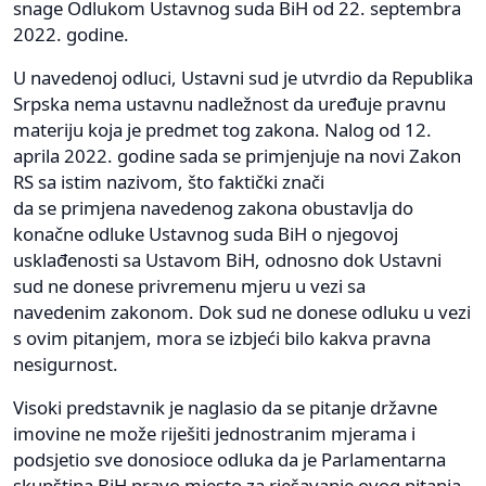
snage Odlukom Ustavnog suda BiH od 22. septembra
2022. godine.
U navedenoj odluci, Ustavni sud je utvrdio da Republika
Srpska nema ustavnu nadležnost da uređuje pravnu
materiju koja je predmet tog zakona. Nalog od 12.
aprila 2022. godine sada se primjenjuje na novi Zakon
RS sa istim nazivom, što faktički znači
da se primjena navedenog zakona obustavlja do
konačne odluke Ustavnog suda BiH o njegovoj
usklađenosti sa Ustavom BiH, odnosno dok Ustavni
sud ne donese privremenu mjeru u vezi sa
navedenim zakonom. Dok sud ne donese odluku u vezi
s ovim pitanjem, mora se izbjeći bilo kakva pravna
nesigurnost.
Visoki predstavnik je naglasio da se pitanje državne
imovine ne može riješiti jednostranim mjerama i
podsjetio sve donosioce odluka da je Parlamentarna
skupština BiH pravo mjesto za rješavanje ovog pitanja.