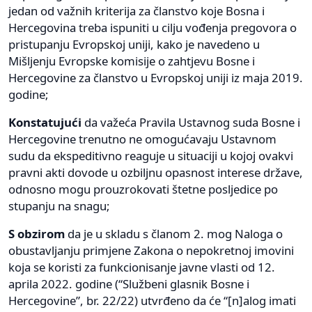
jedan od važnih kriterija za članstvo koje Bosna i
Hercegovina treba ispuniti u cilju vođenja pregovora o
pristupanju Evropskoj uniji, kako je navedeno u
Mišljenju Evropske komisije o zahtjevu Bosne i
Hercegovine za članstvo u Evropskoj uniji iz maja 2019.
godine;
Konstatujući
da važeća Pravila Ustavnog suda Bosne i
Hercegovine trenutno ne omogućavaju Ustavnom
sudu da ekspeditivno reaguje u situaciji u kojoj ovakvi
pravni akti dovode u ozbiljnu opasnost interese države,
odnosno mogu prouzrokovati štetne posljedice po
stupanju na snagu;
S obzirom
da je u skladu s članom 2. mog Naloga o
obustavljanju primjene Zakona o nepokretnoj imovini
koja se koristi za funkcionisanje javne vlasti od 12.
aprila 2022. godine (“Službeni glasnik Bosne i
Hercegovine”, br. 22/22) utvrđeno da će “[n]alog imati