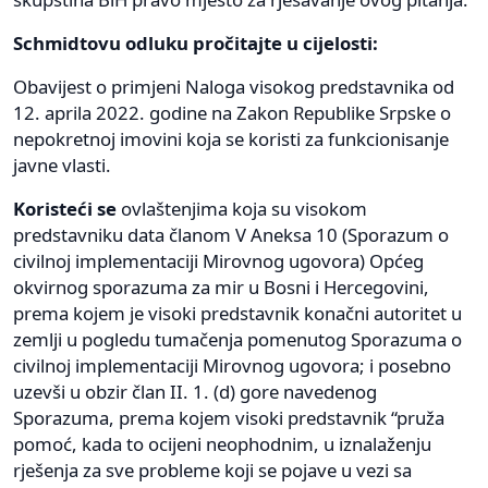
Schmidtovu odluku pročitajte u cijelosti:
Obavijest o primjeni Naloga visokog predstavnika od
12. aprila 2022. godine na Zakon Republike Srpske o
nepokretnoj imovini koja se koristi za funkcionisanje
javne vlasti.
Koristeći se
ovlaštenjima koja su visokom
predstavniku data članom V Aneksa 10 (Sporazum o
civilnoj implementaciji Mirovnog ugovora) Općeg
okvirnog sporazuma za mir u Bosni i Hercegovini,
prema kojem je visoki predstavnik konačni autoritet u
zemlji u pogledu tumačenja pomenutog Sporazuma o
civilnoj implementaciji Mirovnog ugovora; i posebno
uzevši u obzir član II. 1. (d) gore navedenog
Sporazuma, prema kojem visoki predstavnik “pruža
pomoć, kada to ocijeni neophodnim, u iznalaženju
rješenja za sve probleme koji se pojave u vezi sa