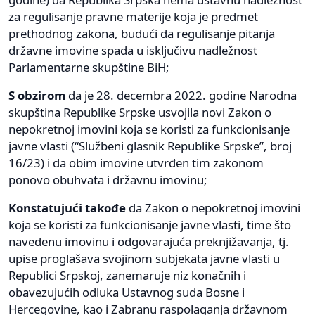
za regulisanje pravne materije koja je predmet
prethodnog zakona, budući da regulisanje pitanja
državne imovine spada u isključivu nadležnost
Parlamentarne skupštine BiH;
S obzirom
da je 28. decembra 2022. godine Narodna
skupština Republike Srpske usvojila novi Zakon o
nepokretnoj imovini koja se koristi za funkcionisanje
javne vlasti (“Službeni glasnik Republike Srpske”, broj
16/23) i da obim imovine utvrđen tim zakonom
ponovo obuhvata i državnu imovinu;
Konstatujući takođe
da Zakon o nepokretnoj imovini
koja se koristi za funkcionisanje javne vlasti, time što
navedenu imovinu i odgovarajuća preknjižavanja, tj.
upise proglašava svojinom subjekata javne vlasti u
Republici Srpskoj, zanemaruje niz konačnih i
obavezujućih odluka Ustavnog suda Bosne i
Hercegovine, kao i Zabranu raspolaganja državnom