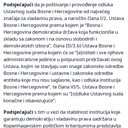
Podsjećajući
da je poštivanje i provođenje odluka
Ustavnog suda Bosne i Hercegovine od najvećeg
značaja za vladavinu prava, a naročito člana I/2. Ustava
Bosne i Hercegovine prema kojem je “Bosna i
Hercegovina demokratska država koja funkcioniše u
skladu sa zakonom i na osnovu slobodnih i
demokratskih izbora”, člana III/3.b) Ustava Bosne i
Hercegovine prema kojem će se “[e]ntiteti i sve njihove
administrativne jedinice u potpunosti pridržavati ovog
Ustava, kojim se stavljaju van snage zakonske odredbe
Bosne i Hercegovine i ustavne i zakonske odredbe
entiteta koje mu nisu saglasne, kao i odluka institucija
Bosne i Hercegovine”, te člana VI/5. Ustava Bosne i
Hercegovine prema kojem su “[o]dluke Ustavnog suda
konačne i obavezujuće”;
Podsjećajući
s tim u vezi da stabilnost institucija koje
garantuju demokratiju i vladavinu prava sadržana u
Kopenhagenskim političkim kriterijumima predstavlja