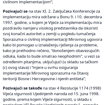
civilnom implementacijom”;
Pozivajući se
na stav XI. 2. Zaključaka Konferencije za
implementaciju mira održane u Bonu 9. i 10. decembra
1997. godine, u kojem je Vijeće za implementaciju mira
pozdravilo namjeru visokog predstavnika da iskoristi
svoj konačni autoritet u zemlji u pogledu tumačenja
Sporazuma o civilnoj implementaciji Mirovnog ugovora
kako bi pomogao u iznalaženju rješenja za probleme,
kako je prethodno rečeno, “donošenjem obavezujućih
odluka, kada to bude smatrao neophodnim”, u vezi sa
određenim pitanjima, uključujući (u skladu sa tačkom
(c) ovog stava) i “mjere u svrhu osiguranja
implementacije Mirovnog sporazuma na čitavoj
teritoriji Bosne i Hercegovine i njenih entiteta”;
Pozivajući se takođe
na stav 4 Rezolucije 1174 (1998)
Vijeća sigurnosti Ujedinjenih naroda od 15. juna 1998.
godine, prema kojem Vijeće sigurnosti, u skladu s
poglavljem VII Povelje Ujedinjenih naroda “…ponavlja