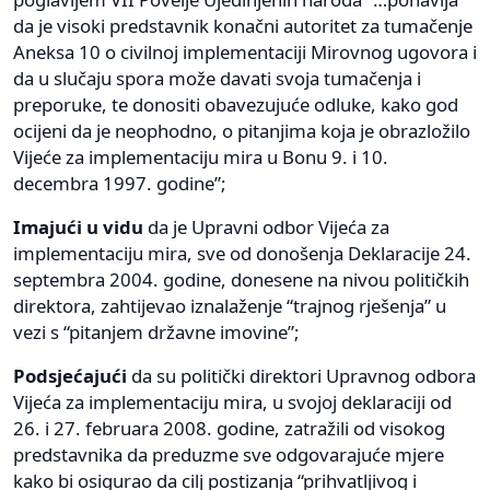
da je visoki predstavnik konačni autoritet za tumačenje
Aneksa 10 o civilnoj implementaciji Mirovnog ugovora i
da u slučaju spora može davati svoja tumačenja i
preporuke, te donositi obavezujuće odluke, kako god
ocijeni da je neophodno, o pitanjima koja je obrazložilo
Vijeće za implementaciju mira u Bonu 9. i 10.
decembra 1997. godine”;
Imajući u vidu
da je Upravni odbor Vijeća za
implementaciju mira, sve od donošenja Deklaracije 24.
septembra 2004. godine, donesene na nivou političkih
direktora, zahtijevao iznalaženje “trajnog rješenja” u
vezi s “pitanjem državne imovine”;
Podsjećajući
da su politički direktori Upravnog odbora
Vijeća za implementaciju mira, u svojoj deklaraciji od
26. i 27. februara 2008. godine, zatražili od visokog
predstavnika da preduzme sve odgovarajuće mjere
kako bi osigurao da cilj postizanja “prihvatljivog i