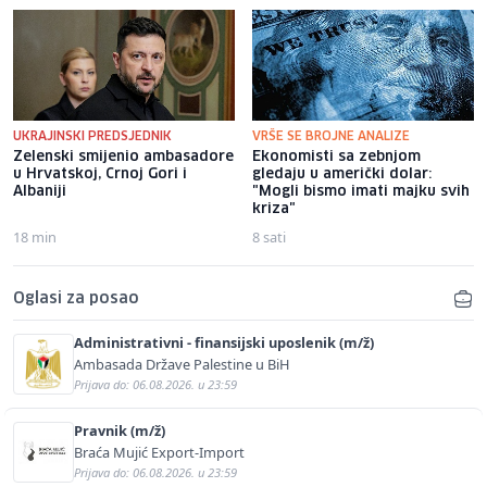
UKRAJINSKI PREDSJEDNIK
VRŠE SE BROJNE ANALIZE
Zelenski smijenio ambasadore
Ekonomisti sa zebnjom
u Hrvatskoj, Crnoj Gori i
gledaju u američki dolar:
Albaniji
"Mogli bismo imati majku svih
kriza"
18 min
8 sati
Oglasi za posao
Administrativni - finansijski uposlenik (m/ž)
Ambasada Države Palestine u BiH
Prijava do: 06.08.2026. u 23:59
Pravnik (m/ž)
Braća Mujić Export-Import
Prijava do: 06.08.2026. u 23:59