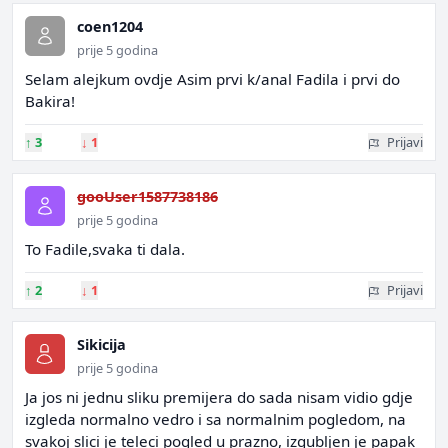
coen1204
prije 5 godina
Selam alejkum ovdje Asim prvi k/anal Fadila i prvi do
Bakira!
↑
3
↓
1
Prijavi
gooUser1587738186
prije 5 godina
To Fadile,svaka ti dala.
↑
2
↓
1
Prijavi
Sikicija
prije 5 godina
Ja jos ni jednu sliku premijera do sada nisam vidio gdje
izgleda normalno vedro i sa normalnim pogledom, na
svakoj slici je teleci pogled u prazno, izgubljen je papak