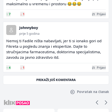
maksimalno u vremenu i prostoru 😂😂😂
↑
7
↓
1
Prijavi
Johnnyboy
prije 5 godina
Nemoj ti Fadile ništa nabavljati, jer ti si ionako gori od
Fikreta u pogledu znanja i ekspertize. Dajte to
stručnjacima farmaceutima, doktorima specijalistima,
zavodu za javno zdravstvo itd.
↑
4
↓
1
Prijavi
PRIKAŽI JOŠ KOMENTARA
Povratak na članak