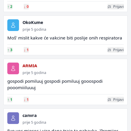
↑
2
↓
0
Prijavi
OkoKume
prije 5 godina
Moš' mislit kakve će vakcine biti poslije onih respiratora
↑
3
↓
1
Prijavi
ARMIA
prije 5 godina
gospodi pomiluuj gospodi pomiluuj gooospodi
pooomiiiluuuj
↑
1
↓
1
Prijavi
canvra
prije 5 godina
Evo vec mjesec i vise dana traje ta nabavka. 'Premijer