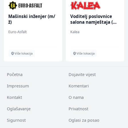
Mašinski inženjer (m/
Voditelj poslovnice
ž)
salona namještaja (m/
ž)
Euro-Asfalt
Kalea
Više lokacija
Više lokacija
Početna
Dojavite vijest
Impressum
Komentari
Kontakt
O nama
Oglašavanje
Privatnost
Sigurnost
Oglasi za posao