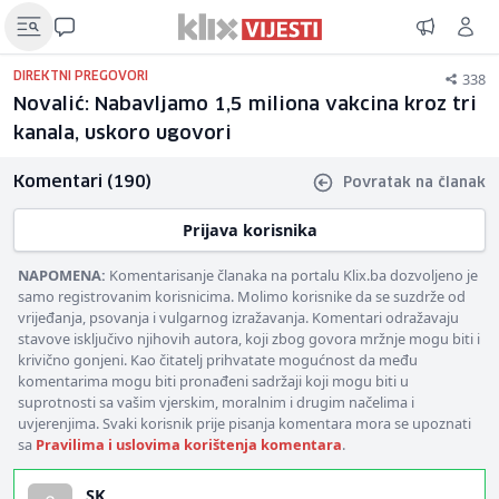
338
DIREKTNI PREGOVORI
Novalić: Nabavljamo 1,5 miliona vakcina kroz tri
kanala, uskoro ugovori
Komentari (190)
Povratak na članak
Prijava korisnika
NAPOMENA:
Komentarisanje članaka na portalu Klix.ba dozvoljeno je
samo registrovanim korisnicima. Molimo korisnike da se suzdrže od
vrijeđanja, psovanja i vulgarnog izražavanja. Komentari odražavaju
stavove isključivo njihovih autora, koji zbog govora mržnje mogu biti i
krivično gonjeni. Kao čitatelj prihvatate mogućnost da među
komentarima mogu biti pronađeni sadržaji koji mogu biti u
suprotnosti sa vašim vjerskim, moralnim i drugim načelima i
uvjerenjima. Svaki korisnik prije pisanja komentara mora se upoznati
sa
Pravilima i uslovima korištenja komentara
.
SK