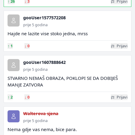
↑
26
↓
3
Prijavi
gooUser1577572208
prije 5 godina
Hajde ne lazite vise stoko jedna, mrss
↑
1
↓
0
Prijavi
gooUser1607888642
prije 5 godina
STVARNO NEMAŠ OBRAZA, POKLOPI SE DA DOBIJEŠ
MANJE ZATVORA
↑
2
↓
0
Prijavi
Walterova sjena
prije 5 godina
Nema gdje vas nema, bice para.