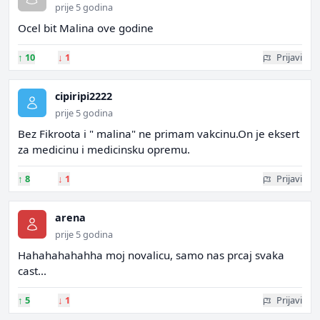
prije 5 godina
Ocel bit Malina ove godine
↑
10
↓
1
Prijavi
cipiripi2222
prije 5 godina
Bez Fikroota i " malina" ne primam vakcinu.On je eksert
za medicinu i medicinsku opremu.
↑
8
↓
1
Prijavi
arena
prije 5 godina
Hahahahahahha moj novalicu, samo nas prcaj svaka
cast...
↑
5
↓
1
Prijavi