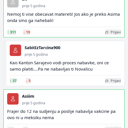
prije 5 godina
Nemoj ti vise obecavat matereti! Jos ako je preko Asima
onda smo ga nahebali!
↑
311
↓
19
Prijavi
SabitIzTarcina900
prije 5 godina
Kao Kanton Sarajevo vodi proces nabavke, oni ce
samo platiti....Pa ne nabavljas ti Novalicu
↑
37
↓
5
Prijavi
Asiiim
prije 5 godina
Frajer do 12 na sudjenju a poslije nabavlja vakcine pa
ovo ni u meksiku nema