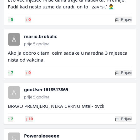
Fadil kad nesto uzme da uradi, on to i zavrsi.' 🤦‍♂️
↑
5
↓
0
Prijavi
mario.brokulic
prije 5 godina
Ako ja dobro citam, osim sadake u naredna 3 mjeseca
nista od vakcina.
↑
7
↓
0
Prijavi
gooUser1618513869
prije 5 godina
BRAVO PREMIJERU, NEKA CRKNU Mtel- ovci!
↑
2
↓
10
Prijavi
Poweraleeeeee