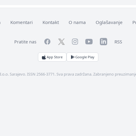
m
Komentari
Kontakt
O nama
Oglašavanje
P
Facebook
YouTube
LinkedIn
Twitter
Instagram
RSS
Pratite nas
App Store
Google Play
d.o.o. Sarajevo. ISSN 2566-3771. Sva prava zadržana. Zabranjeno preuzimanje