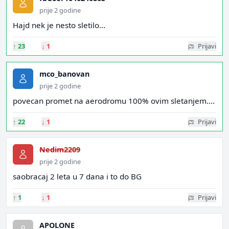
prije 2 godine
Hajd nek je nesto sletilo...
↑
23
↓
1
Prijavi
mco_banovan
prije 2 godine
povecan promet na aerodromu 100% ovim sletanjem....
↑
22
↓
1
Prijavi
Nedim2209
prije 2 godine
saobracaj 2 leta u 7 dana i to do BG
↑
1
↓
1
Prijavi
APOLONE