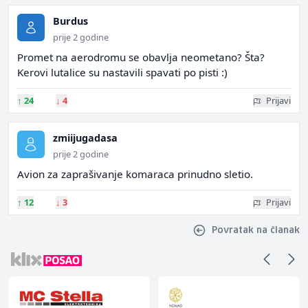
Burdus
prije 2 godine
Promet na aerodromu se obavlja neometano? Šta?
Kerovi lutalice su nastavili spavati po pisti :)
↑
24
↓
4
Prijavi
zmiijugadasa
prije 2 godine
Avion za zaprašivanje komaraca prinudno sletio.
↑
12
↓
3
Prijavi
Povratak na članak