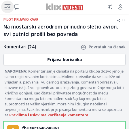
44
PILOT PRIJAVIO KVAR
Na mostarski aerodrom prinudno sletio avion,
svi putnici prošli bez povreda
Komentari (24)
Povratak na članak
Prijava korisnika
NAPOMENA:
Komentarisanje članaka na portalu Klix.ba dozvoljeno je
samo registrovanim korisnicima. Molimo korisnike da se suzdrže od
vrijeđanja, psovanja i vulgarnog izražavanja. Komentari odražavaju
stavove isključivo njihovih autora, koji zbog govora mržnje mogu biti i
krivično gonjeni. Kao čitatelj prihvatate mogućnost da među
komentarima mogu biti pronađeni sadržaji koji mogu biti u
suprotnosti sa vašim vjerskim, moralnim i drugim načelima i
uvjerenjima. Svaki korisnik prije pisanja komentara mora se upoznati
sa
Pravilima i uslovima korištenja komentara
.
fbUser1646246863