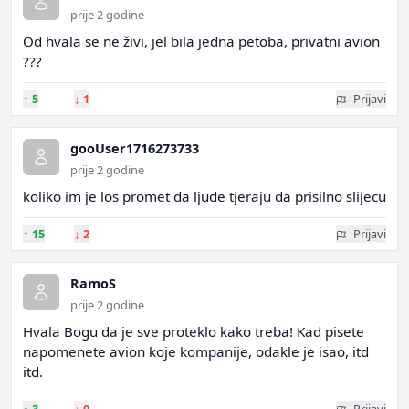
prije 2 godine
Od hvala se ne živi, jel bila jedna petoba, privatni avion
???
↑
5
↓
1
Prijavi
gooUser1716273733
prije 2 godine
koliko im je los promet da ljude tjeraju da prisilno slijecu
↑
15
↓
2
Prijavi
RamoS
prije 2 godine
Hvala Bogu da je sve proteklo kako treba! Kad pisete
napomenete avion koje kompanije, odakle je isao, itd
itd.