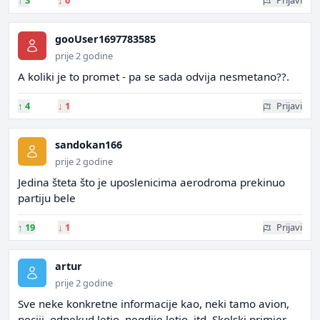
↑
3
↓
0
Prijavi
gooUser1697783585
prije 2 godine
A koliki je to promet - pa se sada odvija nesmetano??.
↑
4
↓
1
Prijavi
sandokan166
prije 2 godine
Jedina šteta što je uposlenicima aerodroma prekinuo
partiju bele
↑
19
↓
1
Prijavi
artur
prije 2 godine
Sve neke konkretne informacije kao, neki tamo avion,
neciji, odnekud letio, negdije letio, itd. Skolski primjer