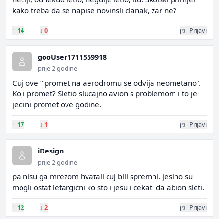
kako treba da se napise novinsli clanak, zar ne?
↑
14
↓
0
Prijavi
gooUser1711559918
prije 2 godine
Cuj ove “ promet na aerodromu se odvija neometano”.
Koji promet? Sletio slucajno avion s problemom i to je
jedini promet ove godine.
↑
17
↓
1
Prijavi
iDesign
prije 2 godine
pa nisu ga mrezom hvatali cuj bili spremni. jesino su
mogli ostat letargicni ko sto i jesu i cekati da abion sleti.
↑
12
↓
2
Prijavi