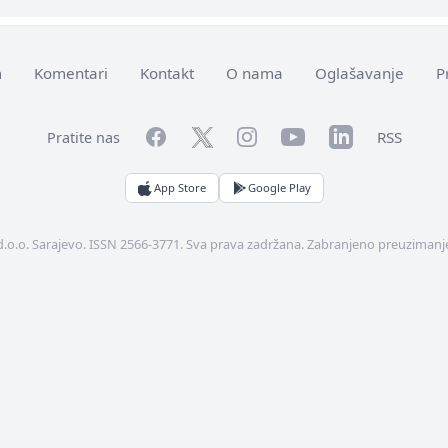
m
Komentari
Kontakt
O nama
Oglašavanje
P
Facebook
YouTube
LinkedIn
Twitter
Instagram
RSS
Pratite nas
App Store
Google Play
d.o.o. Sarajevo. ISSN 2566-3771. Sva prava zadržana. Zabranjeno preuzimanje